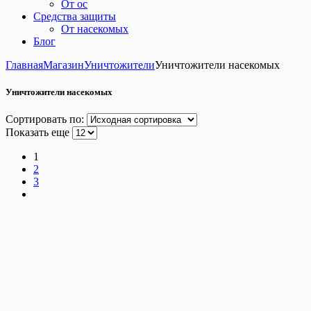
От ос
Средства защиты
От насекомых
Блог
Главная
Магазин
Уничтожители
Уничтожители насекомых
Уничтожители насекомых
Сортировать по:
Показать еще
1
2
3