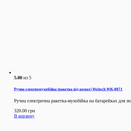
5.00
из 5
Ручна електромухобійка (ракетка від комах) Weitech WK-0071
Ручна електрична ракетка-мухобійка на батарейках для зн
320.00
грн
В корзину