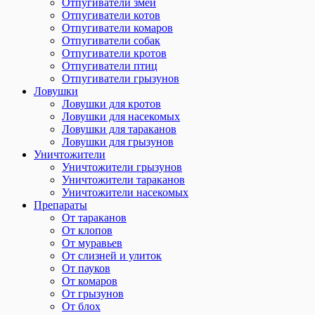
Отпугиватели змей
Отпугиватели котов
Отпугиватели комаров
Отпугиватели собак
Отпугиватели кротов
Отпугиватели птиц
Отпугиватели грызунов
Ловушки
Ловушки для кротов
Ловушки для насекомых
Ловушки для тараканов
Ловушки для грызунов
Уничтожители
Уничтожители грызунов
Уничтожители тараканов
Уничтожители насекомых
Препараты
От тараканов
От клопов
От муравьев
От слизней и улиток
От пауков
От комаров
От грызунов
От блох