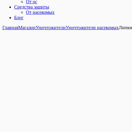
От ос
Средства защиты
От насекомых
Блог
Главная
Магазин
Уничтожители
Уничтожители насекомых
Липки