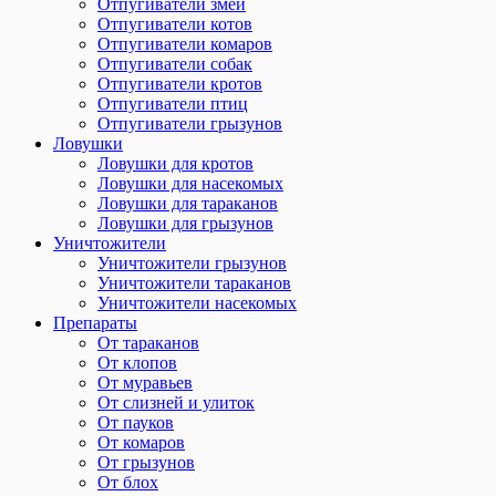
Отпугиватели змей
Отпугиватели котов
Отпугиватели комаров
Отпугиватели собак
Отпугиватели кротов
Отпугиватели птиц
Отпугиватели грызунов
Ловушки
Ловушки для кротов
Ловушки для насекомых
Ловушки для тараканов
Ловушки для грызунов
Уничтожители
Уничтожители грызунов
Уничтожители тараканов
Уничтожители насекомых
Препараты
От тараканов
От клопов
От муравьев
От слизней и улиток
От пауков
От комаров
От грызунов
От блох