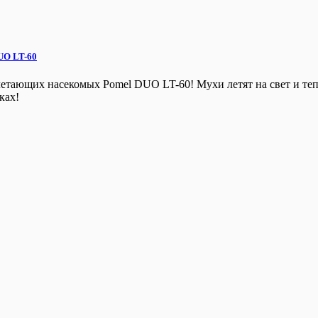
UO LT-60
летающих насекомых Pomel DUO LT-60! Мухи летят на свет и те
ках!