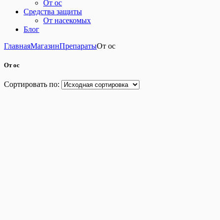
От ос
Средства защиты
От насекомых
Блог
Главная
Магазин
Препараты
От ос
От ос
Сортировать по: