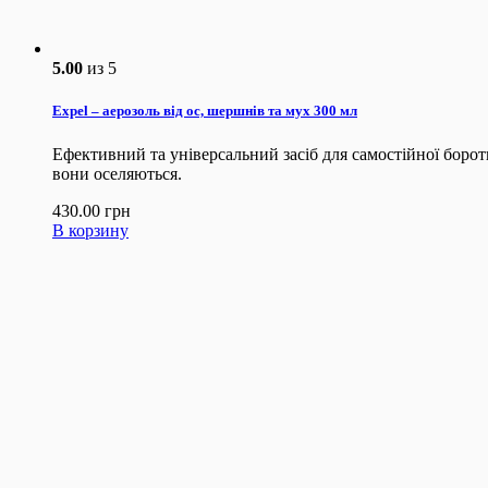
5.00
из 5
Expel – аерозоль від ос, шершнів та мух 300 мл
Ефективний та універсальний засіб для самостійної борот
вони оселяються.
430.00
грн
В корзину