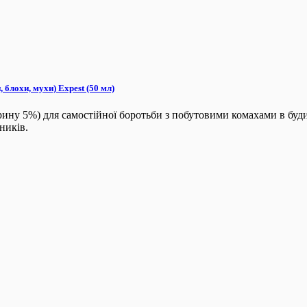
 блохи, мухи) Expest (50 мл)
рину 5%) для самостійної боротьби з побутовими комахами в буд
дників.