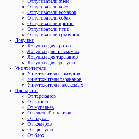
Отпугиватели змей
Отпугиватели котов
Отпугиватели комаров
Отпугиватели собак
Отпугиватели кротов
Отпугиватели птиц
Отпугиватели грызунов
Ловушки
Ловушки для кротов
Ловушки для насекомых
Ловушки для тараканов
Ловушки для грызунов
Уничтожители
Уничтожители грызунов
Уничтожители тараканов
Уничтожители насекомых
Препараты
От тараканов
От клопов
От муравьев
От слизней и улиток
От пауков
От комаров
От грызунов
От блох