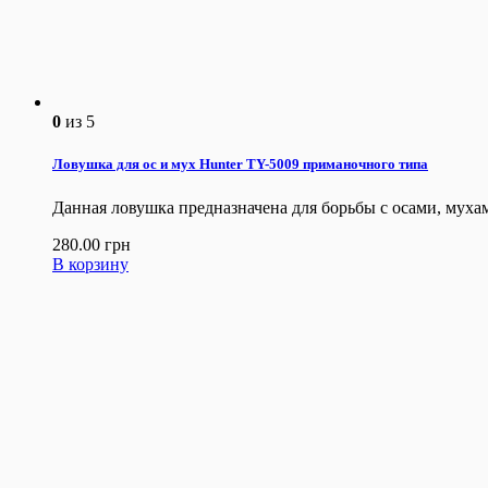
0
из 5
Ловушка для ос и мух Hunter TY-5009 приманочного типа
Данная ловушка предназначена для борьбы с осами, мух
280.00
грн
В корзину