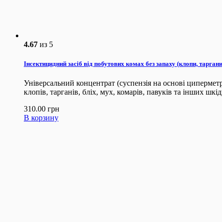
4.67
из 5
Інсектицидний засіб від побутових комах без запаху (клопи, таргани,
Універсальний концентрат (суспензія на основі ципермет
клопів, тарганів, бліх, мух, комарів, павуків та інших шкі
310.00
грн
В корзину