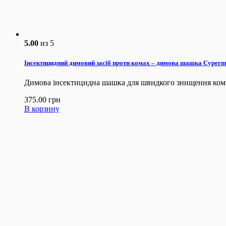
5.00
из 5
Інсектицидний димовий засіб проти комах – димова шашка Cyperme
Димова інсектицидна шашка для швидкого знищення кома
375.00
грн
В корзину