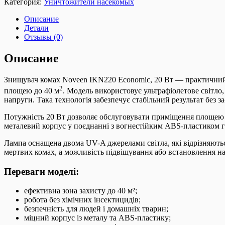
Категория:
Уничтожители насекомых
Описание
Детали
Отзывы (0)
Описание
Знищувач комах Noveen IKN220 Economic, 20 Вт — практичний
2
площею до 40 м
. Модель використовує ультрафіолетове світло
напруги. Така технологія забезпечує стабільний результат без з
Потужність 20 Вт дозволяє обслуговувати приміщення площею до 
металевий корпус у поєднанні з вогнестійким ABS-пластиком г
Лампа оснащена двома UV-A джерелами світла, які відрізняють
мертвих комах, а можливість підвішування або встановлення н
Переваги моделі:
ефективна зона захисту до 40 м²;
робота без хімічних інсектицидів;
безпечність для людей і домашніх тварин;
міцний корпус із металу та ABS-пластику;