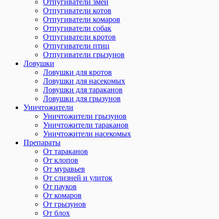
Отпугиватели змей
Отпугиватели котов
Отпугиватели комаров
Отпугиватели собак
Отпугиватели кротов
Отпугиватели птиц
Отпугиватели грызунов
Ловушки
Ловушки для кротов
Ловушки для насекомых
Ловушки для тараканов
Ловушки для грызунов
Уничтожители
Уничтожители грызунов
Уничтожители тараканов
Уничтожители насекомых
Препараты
От тараканов
От клопов
От муравьев
От слизней и улиток
От пауков
От комаров
От грызунов
От блох