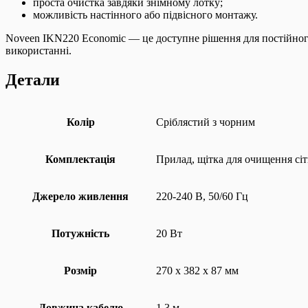
проста очистка завдяки знімному лотку;
можливість настінного або підвісного монтажу.
Noveen IKN220 Economic — це доступне рішення для постійного
використанні.
Детали
Колір
Сріблястий з чорним
Комплектація
Прилад, щітка для очищення сіт
Джерело живлення
220-240 В, 50/60 Гц
Потужність
20 Вт
Розмір
270 х 382 х 87 мм
Довжина кабелю
1,3 м