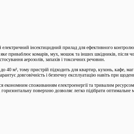
 електричний інсектицидний прилад для ефективного контролю 
, яке приваблює комарів, мух, мошок та інших шкідників, після 
астосування аерозолів, запахів і токсичних речовин.
40 м², тому пристрій підходить для квартир, кухонь, кафе, мага
арантує довговічність і безпечну експлуатацію навіть при щоден
ся економним споживанням електроенергії та тривалим ресурсом
а горизонтальну поверхню дозволяє легко підібрати оптимальне 