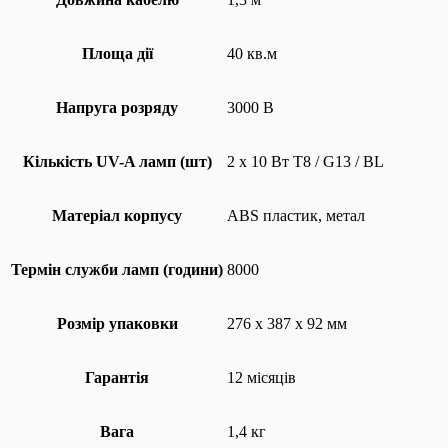
Площа дії
40 кв.м
Напруга розряду
3000 В
Кількість UV-A ламп (шт)
2 x 10 Вт T8 / G13 / BL
Матеріал корпусу
ABS пластик, метал
Термін служби ламп (години)
8000
Розмір упаковки
276 x 387 x 92 мм
Гарантія
12 місяців
Вага
1,4 кг