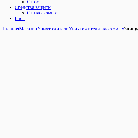
От ос
Средства защиты
От насекомых
Блог
Главная
Магазин
Уничтожители
Уничтожители насекомых
Знищу