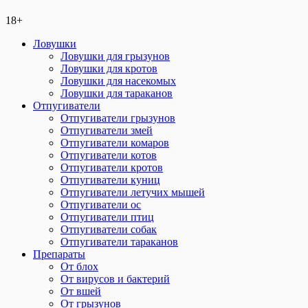
18+
Ловушки
Ловушки для грызунов
Ловушки для кротов
Ловушки для насекомых
Ловушки для тараканов
Отпугиватели
Отпугиватели грызунов
Отпугиватели змей
Отпугиватели комаров
Отпугиватели котов
Отпугиватели кротов
Отпугиватели куниц
Отпугиватели летучих мышей
Отпугиватели ос
Отпугиватели птиц
Отпугиватели собак
Отпугиватели тараканов
Препараты
От блох
От вирусов и бактерий
От вшей
От грызунов