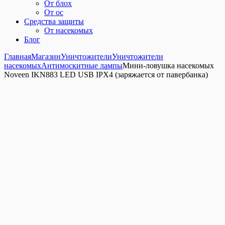
От блох
От ос
Средства защиты
От насекомых
Блог
Главная
Магазин
Уничтожители
Уничтожители
насекомых
Антимоскитные лампы
Мини-ловушка насекомых
Noveen IKN883 LED USB IPX4 (заряжается от павербанка)