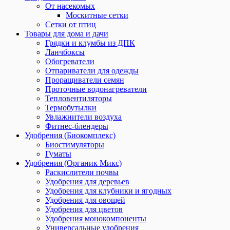
От насекомых
Москитные сетки
Сетки от птиц
Товары для дома и дачи
Грядки и клумбы из ДПК
Ланчбоксы
Обогреватели
Отпариватели для одежды
Проращиватели семян
Проточные водонагреватели
Тепловентиляторы
Термобутылки
Увлажнители воздуха
Фитнес-блендеры
Удобрения (Биокомплекс)
Биостимуляторы
Гуматы
Удобрения (Органик Микс)
Раскислители почвы
Удобрения для деревьев
Удобрения для клубники и ягодных
Удобрения для овощей
Удобрения для цветов
Удобрения монокомпоненты
Универсальные удобрения