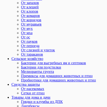
От запахов
От клещей
От клопов
От комаров
От короедов
От муравьев
От мух
От мха
От ос
От пауков
От пероеда
От слизней и улиток
От тараканов
Сельское хозяйство
Бактерии для выгребных ям и септиков
Бактерии для подстилки
Мелиоранты грунта
Премиксы для домашних животных и птиц
Пробиотики для домашних животных и птиц
Средства защиты
От насекомых
Сетки от птиц
Товары для дома и дачи
Грядки и клумбы из ДПК
Ланчбоксы