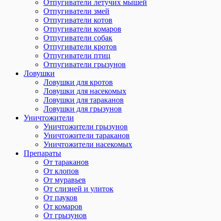
Отпугиватели летучих мышей
Отпугиватели змей
Отпугиватели котов
Отпугиватели комаров
Отпугиватели собак
Отпугиватели кротов
Отпугиватели птиц
Отпугиватели грызунов
Ловушки
Ловушки для кротов
Ловушки для насекомых
Ловушки для тараканов
Ловушки для грызунов
Уничтожители
Уничтожители грызунов
Уничтожители тараканов
Уничтожители насекомых
Препараты
От тараканов
От клопов
От муравьев
От слизней и улиток
От пауков
От комаров
От грызунов