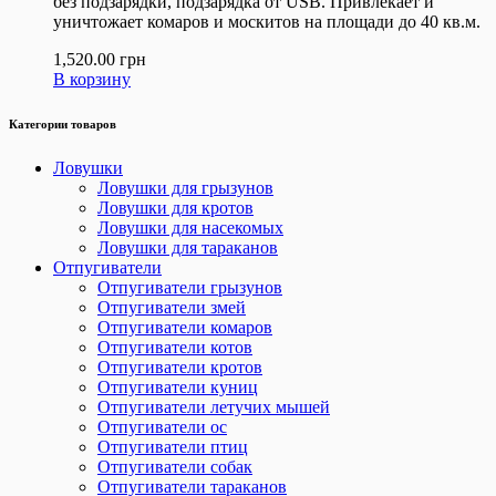
без подзарядки, подзарядка от USB. Привлекает и
уничтожает комаров и москитов на площади до 40 кв.м.
1,520.00
грн
В корзину
Категории товаров
Ловушки
Ловушки для грызунов
Ловушки для кротов
Ловушки для насекомых
Ловушки для тараканов
Отпугиватели
Отпугиватели грызунов
Отпугиватели змей
Отпугиватели комаров
Отпугиватели котов
Отпугиватели кротов
Отпугиватели куниц
Отпугиватели летучих мышей
Отпугиватели ос
Отпугиватели птиц
Отпугиватели собак
Отпугиватели тараканов