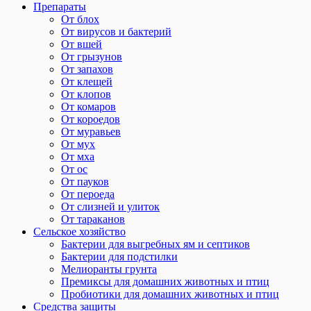
Препараты
От блох
От вирусов и бактерий
От вшей
От грызунов
От запахов
От клещей
От клопов
От комаров
От короедов
От муравьев
От мух
От мха
От ос
От пауков
От пероеда
От слизней и улиток
От тараканов
Сельское хозяйство
Бактерии для выгребных ям и септиков
Бактерии для подстилки
Мелиоранты грунта
Премиксы для домашних животных и птиц
Пробиотики для домашних животных и птиц
Средства защиты