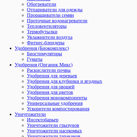
Обогреватели
Отпариватели для одежды
Проращиватели семян
Проточные водонагреватели
Тепловентиляторы
Термобутылки
Увлажнители воздуха
Фитнес-блендеры
Удобрения (Биокомплекс)
Биостимуляторы
Гуматы
Удобрения (Органик Микс)
Раскислители почвы
Удобрения для деревьев
Удобрения для клубники и ягодных
Удобрения для овощей
Удобрения для цветов
Удобрения монокомпоненты
Универсальные удобрения
Ускорители компостирования
Уничтожители
Инсектобарьер
Уничтожители грызунов
Уничтожители насекомых
Уничтожители тараканов