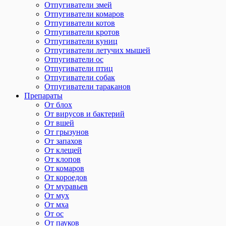
Отпугиватели змей
Отпугиватели комаров
Отпугиватели котов
Отпугиватели кротов
Отпугиватели куниц
Отпугиватели летучих мышей
Отпугиватели ос
Отпугиватели птиц
Отпугиватели собак
Отпугиватели тараканов
Препараты
От блох
От вирусов и бактерий
От вшей
От грызунов
От запахов
От клещей
От клопов
От комаров
От короедов
От муравьев
От мух
От мха
От ос
От пауков