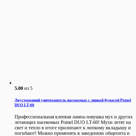
5.00
из 5
Двусторонний уничтожитель насекомых с липкой бумагой Pomel
DUO LT-60
Профессиональная клеевая лампа-ловушка мух и других
летающих насекомых Pomel DUO LT-60! Мухи летят на
свет и тепло в итоге прилипают к липкому вкладышу и
погибают! Можно применять в заведениях общепита и