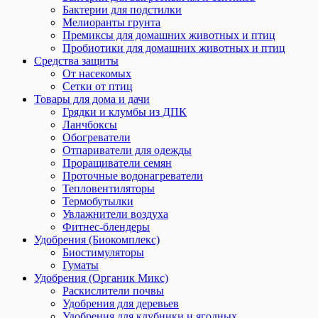
Бактерии для подстилки
Мелиоранты грунта
Премиксы для домашних животных и птиц
Пробиотики для домашних животных и птиц
Средства защиты
От насекомых
Сетки от птиц
Товары для дома и дачи
Грядки и клумбы из ДПК
Ланчбоксы
Обогреватели
Отпариватели для одежды
Проращиватели семян
Проточные водонагреватели
Тепловентиляторы
Термобутылки
Увлажнители воздуха
Фитнес-блендеры
Удобрения (Биокомплекс)
Биостимуляторы
Гуматы
Удобрения (Органик Микс)
Раскислители почвы
Удобрения для деревьев
Удобрения для клубники и ягодных