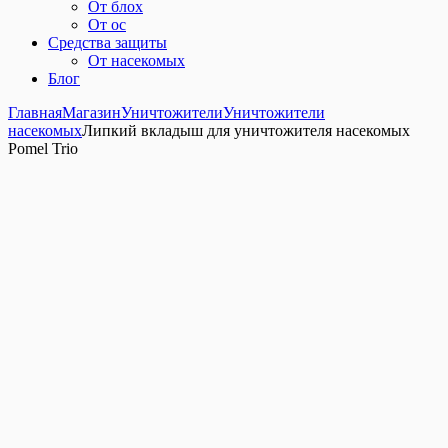
От блох
От ос
Средства защиты
От насекомых
Блог
Главная
Магазин
Уничтожители
Уничтожители
насекомых
Липкий вкладыш для уничтожителя насекомых
Pomel Trio