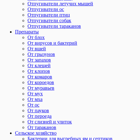
Отпугиватели летучих мышей
Отпугиватели ос
Отпугиватели птиц
Отпугиватели собак
Отпугиватели тараканов
Препараты
От блох
От вирусов и бактерий
От вшей
От грызунов
От запахов
От клещей
От клопов
От комаров
От короедов
От муравьев
От мух
От мха
От ос
От пауков
От пероеда
От слизней и улиток
От тараканов
Сельское хозяйство
Бактерии для выгребных ям и септиков