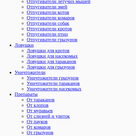
Отпугиватели летучих мышей
Отпугиватели змей
Отпугиватели котов
Отпугиватели комаров
Отпугиватели собак
Отпугиватели кротов
Отпугиватели птиц
Отпугиватели грызунов
Ловушки
Ловушки для кротов
Ловушки для насекомых
Ловушки для тараканов
Ловушки для грызунов
Уничтожители
Уничтожители грызунов
Уничтожители тараканов
Уничтожители насекомых
Препараты
От тараканов
От клопов
От муравьев
От слизней и улиток
От пауков
От комаров
От грызунов