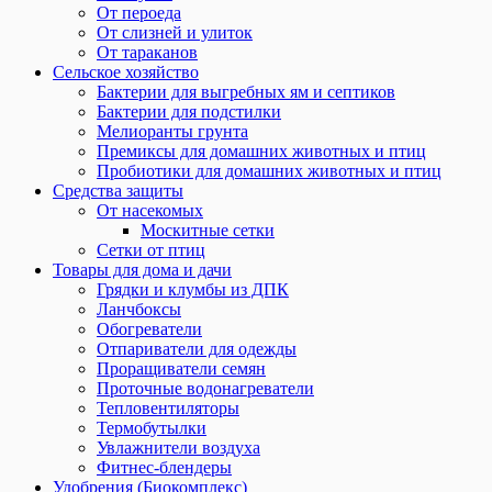
От пероеда
От слизней и улиток
От тараканов
Сельское хозяйство
Бактерии для выгребных ям и септиков
Бактерии для подстилки
Мелиоранты грунта
Премиксы для домашних животных и птиц
Пробиотики для домашних животных и птиц
Средства защиты
От насекомых
Москитные сетки
Сетки от птиц
Товары для дома и дачи
Грядки и клумбы из ДПК
Ланчбоксы
Обогреватели
Отпариватели для одежды
Проращиватели семян
Проточные водонагреватели
Тепловентиляторы
Термобутылки
Увлажнители воздуха
Фитнес-блендеры
Удобрения (Биокомплекс)