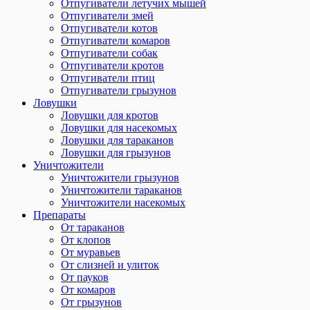
Отпугиватели летучих мышей
Отпугиватели змей
Отпугиватели котов
Отпугиватели комаров
Отпугиватели собак
Отпугиватели кротов
Отпугиватели птиц
Отпугиватели грызунов
Ловушки
Ловушки для кротов
Ловушки для насекомых
Ловушки для тараканов
Ловушки для грызунов
Уничтожители
Уничтожители грызунов
Уничтожители тараканов
Уничтожители насекомых
Препараты
От тараканов
От клопов
От муравьев
От слизней и улиток
От пауков
От комаров
От грызунов