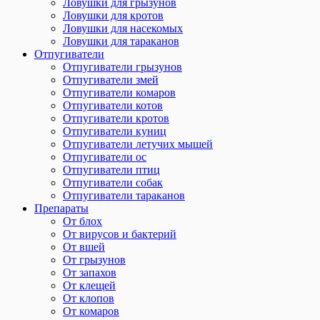
Ловушки для грызунов
Ловушки для кротов
Ловушки для насекомых
Ловушки для тараканов
Отпугиватели
Отпугиватели грызунов
Отпугиватели змей
Отпугиватели комаров
Отпугиватели котов
Отпугиватели кротов
Отпугиватели куниц
Отпугиватели летучих мышей
Отпугиватели ос
Отпугиватели птиц
Отпугиватели собак
Отпугиватели тараканов
Препараты
От блох
От вирусов и бактерий
От вшей
От грызунов
От запахов
От клещей
От клопов
От комаров