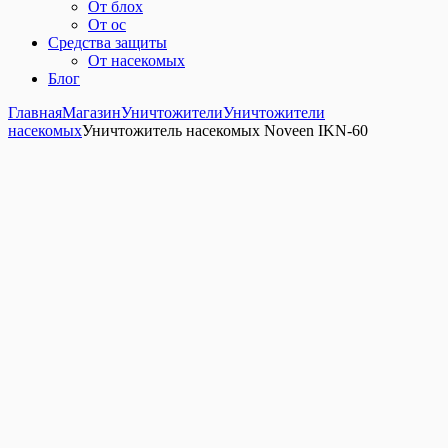
От блох
От ос
Средства защиты
От насекомых
Блог
Главная
Магазин
Уничтожители
Уничтожители
насекомых
Уничтожитель насекомых Noveen IKN-60