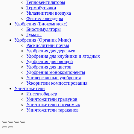
Тепловентиляторы
Термобутылки
Увлажнители воздуха
Фитнес-блендеры
Удобрения (Биокомплекс)
Биостимуляторы
Гуматы
Удобрения (Органик Микс)
Раскислители почвы
Удобрения для деревьев
Удобрения для клубники и ягодных
Удобрения для овощей
Удобрения для цветов
Удобрения монокомпоненты
Универсальные удобрения
Ускорители компостирования
Уничтожители
Инсектобарьер
Уничтожители грызунов
Уничтожители насекомых
Уничтожители тараканов