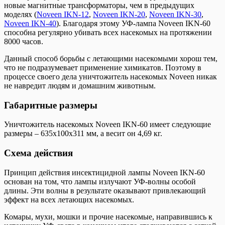
новые магнитные трансформаторы, чем в предыдущих
моделях (
Noveen IKN-12
,
Noveen IKN-20
,
Noveen IKN-30
,
Noveen IKN-40
). Благодаря этому УФ-лампа Noveen IKN-60
способна регулярно убивать всех насекомых на протяжении
8000 часов.
Данный способ борьбы с летающими насекомыми хорош тем,
что не подразумевает применение химикатов. Поэтому в
процессе своего дела уничтожитель насекомых Noveen никак
не навредит людям и домашним животным.
Габаритные размеры
Уничтожитель насекомых Noveen IKN-60 имеет следующие
размеры – 635х100х311 мм, а весит он 4,69 кг.
Схема действия
Принцип действия инсектицидной лампы Noveen IKN-60
основан на том, что лампы излучают УФ-волны особой
длины. Эти волны в результате оказывают привлекающий
эффект на всех летающих насекомых.
Комары, мухи, мошки и прочие насекомые, направившись к