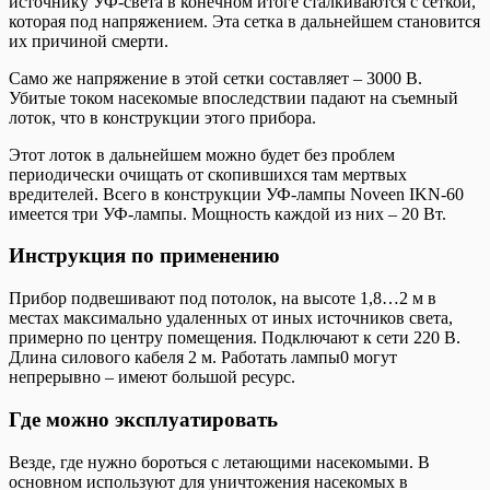
источнику УФ-света в конечном итоге сталкиваются с сеткой,
которая под напряжением. Эта сетка в дальнейшем становится
их причиной смерти.
Само же напряжение в этой сетки составляет – 3000 В.
Убитые током насекомые впоследствии падают на съемный
лоток, что в конструкции этого прибора.
Этот лоток в дальнейшем можно будет без проблем
периодически очищать от скопившихся там мертвых
вредителей. Всего в конструкции УФ-лампы Noveen IKN-60
имеется три УФ-лампы. Мощность каждой из них – 20 Вт.
Инструкция по применению
Прибор подвешивают под потолок, на высоте 1,8…2 м в
местах максимально удаленных от иных источников света,
примерно по центру помещения. Подключают к сети 220 В.
Длина силового кабеля 2 м. Работать лампы0 могут
непрерывно – имеют большой ресурс.
Где можно эксплуатировать
Везде, где нужно бороться с летающими насекомыми. В
основном используют для уничтожения насекомых в