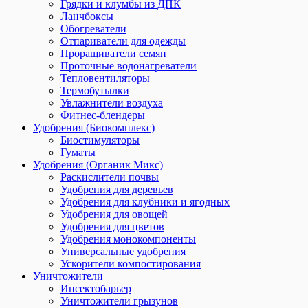
Грядки и клумбы из ДПК
Ланчбоксы
Обогреватели
Отпариватели для одежды
Проращиватели семян
Проточные водонагреватели
Тепловентиляторы
Термобутылки
Увлажнители воздуха
Фитнес-блендеры
Удобрения (Биокомплекс)
Биостимуляторы
Гуматы
Удобрения (Органик Микс)
Раскислители почвы
Удобрения для деревьев
Удобрения для клубники и ягодных
Удобрения для овощей
Удобрения для цветов
Удобрения монокомпоненты
Универсальные удобрения
Ускорители компостирования
Уничтожители
Инсектобарьер
Уничтожители грызунов