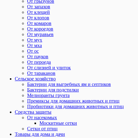
От грызунов
От запахов
От клещей
От клопов
От комаров
От короедов
От муравьев
От мух
От мха
От ос
От пауков
От пероеда
От слизней и улиток
От тараканов
Сельское хозяйство
Бактерии для выгребных ям и септиков
Бактерии для подстилки
Мелиоранты грунта
Премиксы для домашних животных и птиц
Пробиотики для домашних животных и птиц
Средства защиты
От насекомых
Москитные сетки
Сетки от птиц
Товары для дома и дачи