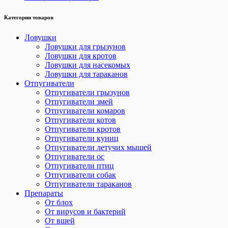
Категории товаров
Ловушки
Ловушки для грызунов
Ловушки для кротов
Ловушки для насекомых
Ловушки для тараканов
Отпугиватели
Отпугиватели грызунов
Отпугиватели змей
Отпугиватели комаров
Отпугиватели котов
Отпугиватели кротов
Отпугиватели куниц
Отпугиватели летучих мышей
Отпугиватели ос
Отпугиватели птиц
Отпугиватели собак
Отпугиватели тараканов
Препараты
От блох
От вирусов и бактерий
От вшей