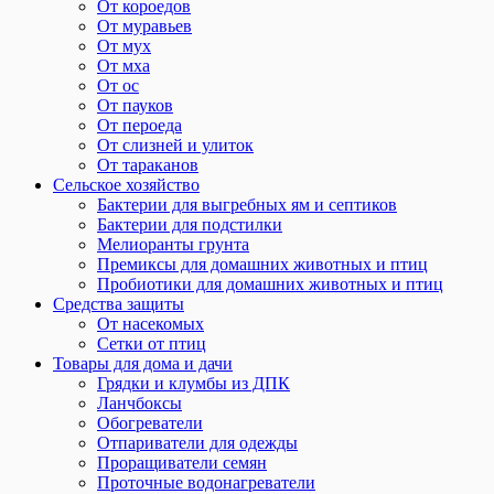
От короедов
От муравьев
От мух
От мха
От ос
От пауков
От пероеда
От слизней и улиток
От тараканов
Сельское хозяйство
Бактерии для выгребных ям и септиков
Бактерии для подстилки
Мелиоранты грунта
Премиксы для домашних животных и птиц
Пробиотики для домашних животных и птиц
Средства защиты
От насекомых
Сетки от птиц
Товары для дома и дачи
Грядки и клумбы из ДПК
Ланчбоксы
Обогреватели
Отпариватели для одежды
Проращиватели семян
Проточные водонагреватели