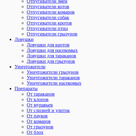
Отпугиватели змей
Отпугиватели котов
Отпугиватели комаров
Отпугиватели собак
Отпугиватели кротов
Отпугиватели птиц
Отпугиватели грызунов
Ловушки
Ловушки для кротов
Ловушки для насекомых
Ловушки для тараканов
Ловушки для грызунов
Уничтожители
Уничтожители грызунов
Уничтожители тараканов
Уничтожители насекомых
Препараты
От тараканов
От клопов
От муравьев
От слизней и улиток
От пауков
От комаров
От грызунов
От блох