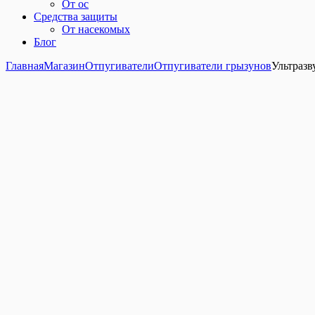
От ос
Средства защиты
От насекомых
Блог
Главная
Магазин
Отпугиватели
Отпугиватели грызунов
Ультразв