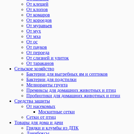
От клещей
От клопов
От комаров
От короедов
От муравьев
От мух
От мха
От ос
От пауков
От пероеда
От слизней и улиток
От тараканов
Сельское хозяйство
Бактерии для выгребных ям и септиков
Бактерии для подстилки
Мелиоранты грунта
Премиксы для домашних животных и птиц
Пробиотики для домашних животных и птиц
Средства защиты
От насекомых
Москитные сетки
Сетки от птиц
Товары для дома и дачи
Грядки и клумбы из ДПК
Ланчбоксы