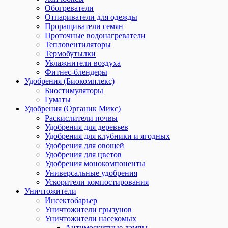
Обогреватели
Отпариватели для одежды
Проращиватели семян
Проточные водонагреватели
Тепловентиляторы
Термобутылки
Увлажнители воздуха
Фитнес-блендеры
Удобрения (Биокомплекс)
Биостимуляторы
Гуматы
Удобрения (Органик Микс)
Раскислители почвы
Удобрения для деревьев
Удобрения для клубники и ягодных
Удобрения для овощей
Удобрения для цветов
Удобрения монокомпоненты
Универсальные удобрения
Ускорители компостирования
Уничтожители
Инсектобарьер
Уничтожители грызунов
Уничтожители насекомых
Антимоскитные лампы