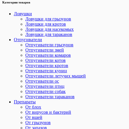
Категории товаров
Ловушки
Ловушки для грызунов
Ловушки для кротов
Ловушки для насекомых
Ловушки для тараканов
Отпугиватели
Отпугиватели грызунов
Отпугиватели змей
Отпугиватели комаров
Отпугиватели котов
Отпугиватели кротов
Отпугиватели куниц
Отпугиватели летучих мышей
Отпугиватели ос
Отпугиватели птиц
Отпугиватели собак
Отпугиватели тараканов
Препараты
От блох
От вирусов и бактерий
От вшей
От грызунов
От запахов