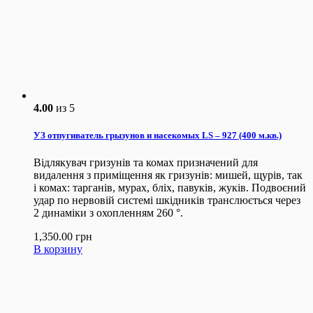
4.00
из 5
УЗ отпугиватель грызунов и насекомых LS – 927 (400 м.кв.)
Відлякувач гризунів та комах призначений для
видалення з приміщення як гризунів: мишей, щурів, так
і комах: тарганів, мурах, бліх, павуків, жуків. Подвоєний
удар по нервовій системі шкідників транслюється через
2 динаміки з охопленням 260 °.
1,350.00
грн
В корзину