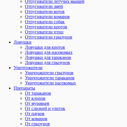
Отпугиватели летучих мышей
Отпугиватели змей
Отпугиватели котов
Отпугиватели комаров
Отпугиватели собак
Отпугиватели кротов
Отпугиватели птиц
Отпугиватели грызунов
Ловушки
Ловушки для кротов
Ловушки для насекомых
Ловушки для тараканов
Ловушки для грызунов
Уничтожители
Уничтожители грызунов
Уничтожители тараканов
Уничтожители насекомых
Препараты
От тараканов
От клопов
От муравьев
От слизней и улиток
От пауков
От комаров
От грызунов