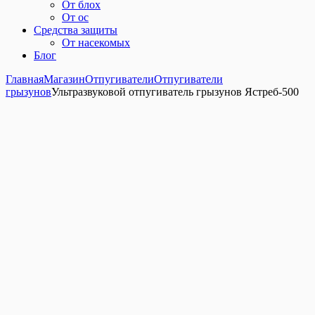
От блох
От ос
Средства защиты
От насекомых
Блог
Главная
Магазин
Отпугиватели
Отпугиватели
грызунов
Ультразвуковой отпугиватель грызунов Ястреб-500