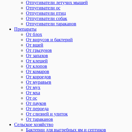
Отпугиватели летучих мышей
Отпугиватели ос
Отпугиватели птиц
Отпугиватели собак
Отпугиватели тараканов
Препараты
От блох
От вирусов и бактерий
От вшей
От грызунов
От запахов
От клещей
От клопов
От комаров
От короедов
От муравьев
От мух
От мха
От ос
От пауков
От пероеда
От слизней и улиток
От тараканов
Сельское хозяйство
Бактерии для выгребных ям и септиков