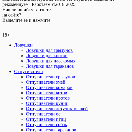
рекомендуем | Работаем ©2018-2025
Нашли
ошибку
в тексте
на сайте?
Выделите ее и нажмите
18+
Ловушки
Ловушки для грызунов
Ловушки для кротов
Ловушки для насекомых
Ловушки для тараканов
Отпугиватели
Отпугиватели грызунов
Отпугиватели змей
Отпугиватели комаров
Отпугиватели котов
Отпугиватели кротов
Отпугиватели куниц
Отпугиватели летучих мышей
Отпугиватели ос
Отпугиватели птиц
Отпугиватели собак
Отпугиватели тараканов