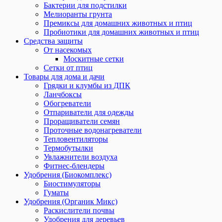
Бактерии для подстилки
Мелиоранты грунта
Премиксы для домашних животных и птиц
Пробиотики для домашних животных и птиц
Средства защиты
От насекомых
Москитные сетки
Сетки от птиц
Товары для дома и дачи
Грядки и клумбы из ДПК
Ланчбоксы
Обогреватели
Отпариватели для одежды
Проращиватели семян
Проточные водонагреватели
Тепловентиляторы
Термобутылки
Увлажнители воздуха
Фитнес-блендеры
Удобрения (Биокомплекс)
Биостимуляторы
Гуматы
Удобрения (Органик Микс)
Раскислители почвы
Удобрения для деревьев