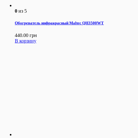
0
из 5
Обогреватель инфракрасный Maltec QH3500WT
440.00
грн
В корзину