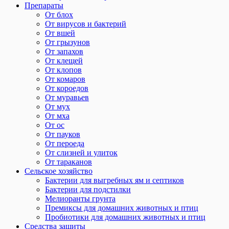
Препараты
От блох
От вирусов и бактерий
От вшей
От грызунов
От запахов
От клещей
От клопов
От комаров
От короедов
От муравьев
От мух
От мха
От ос
От пауков
От пероеда
От слизней и улиток
От тараканов
Сельское хозяйство
Бактерии для выгребных ям и септиков
Бактерии для подстилки
Мелиоранты грунта
Премиксы для домашних животных и птиц
Пробиотики для домашних животных и птиц
Средства защиты