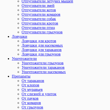
Отпугиватели летучих мышей
Отпугиватели змей
Отпугиватели котов
Отпугиватели комаров
Отпугиватели собак
Отпугиватели кротов
Отпугиватели птиц
Отпугиватели грызунов
Ловушки
Ловушки для кротов
Ловушки для насекомых
Ловушки для тараканов
Ловушки для грызунов
Уничтожители
Уничтожители грызунов
Уничтожители тараканов
Уничтожители насекомых
Препараты
От тараканов
От клопов
От муравьев
От слизней и улиток
От пауков
От комаров
От грызунов