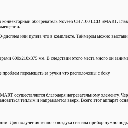
в конвекторный обогреватель Noveen CH7100 LCD SMART. Главн
помещении.
-дисплея или пульта что в комплекте. Таймером можно выстави
ми 600х210х375 мм. В следствии этого места много он занимат
ез проблем перемещать за ручки что расположены с боку.
RT осуществляется благодаря нагревательному элементу. Чере
тановиться теплым и направляется вверх. Всего этот аппарат осн
и. Для получения теплого воздуха сначала прибор нужно подк