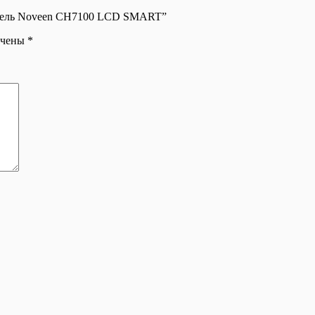
ватель Noveen CH7100 LCD SMART”
ечены
*