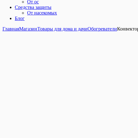
От ос
Средства защиты
От насекомых
Блог
Главная
Магазин
Товары для дома и дачи
Обогреватели
Конвекто