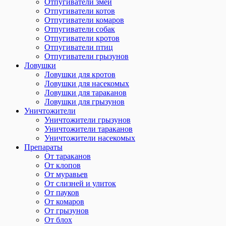
Отпугиватели змей
Отпугиватели котов
Отпугиватели комаров
Отпугиватели собак
Отпугиватели кротов
Отпугиватели птиц
Отпугиватели грызунов
Ловушки
Ловушки для кротов
Ловушки для насекомых
Ловушки для тараканов
Ловушки для грызунов
Уничтожители
Уничтожители грызунов
Уничтожители тараканов
Уничтожители насекомых
Препараты
От тараканов
От клопов
От муравьев
От слизней и улиток
От пауков
От комаров
От грызунов
От блох