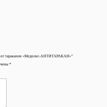
тво от тараканов «Медилис-АНТИТАРАКАН»”
ечены
*