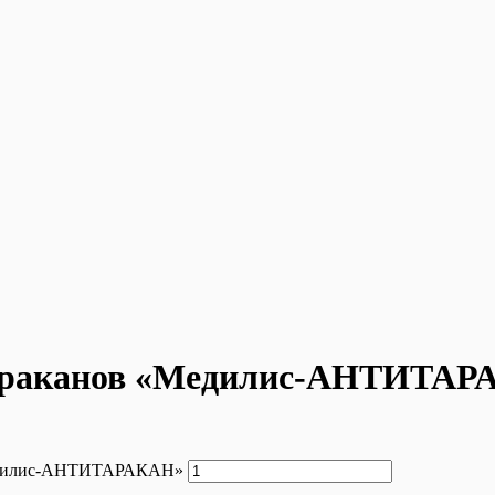
 тараканов «Медилис-АНТИТА
«Медилис-АНТИТАРАКАН»