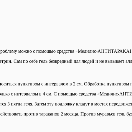
ю проблему можно с помощью средства «Медилис-АНТИТАРАКАН».
трин. Сам по себе гель безвредный для людей и не вызывает алл
иться пунктиром с интервалом в 2 см. Обработка пунктиром п
 только с интервалом в 4 см. С помощью средства «Медилис-АН
ся 3 пятна геля. Затем эту подложку кладут в местах передвиже
вовать против тараканов 2 месяца. Против муравьев гель буде