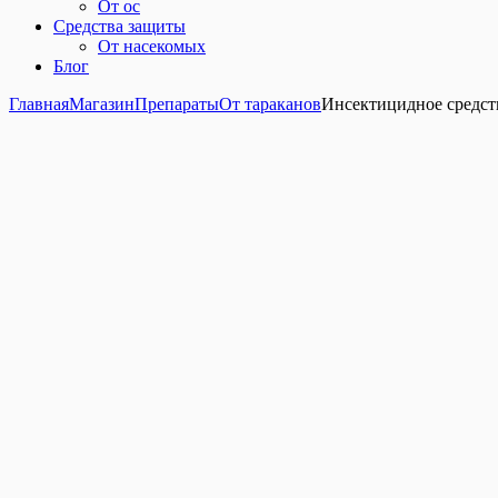
От ос
Средства защиты
От насекомых
Блог
Главная
Магазин
Препараты
От тараканов
Инсектицидное средс