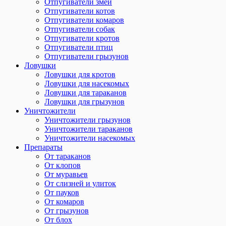
Отпугиватели змей
Отпугиватели котов
Отпугиватели комаров
Отпугиватели собак
Отпугиватели кротов
Отпугиватели птиц
Отпугиватели грызунов
Ловушки
Ловушки для кротов
Ловушки для насекомых
Ловушки для тараканов
Ловушки для грызунов
Уничтожители
Уничтожители грызунов
Уничтожители тараканов
Уничтожители насекомых
Препараты
От тараканов
От клопов
От муравьев
От слизней и улиток
От пауков
От комаров
От грызунов
От блох