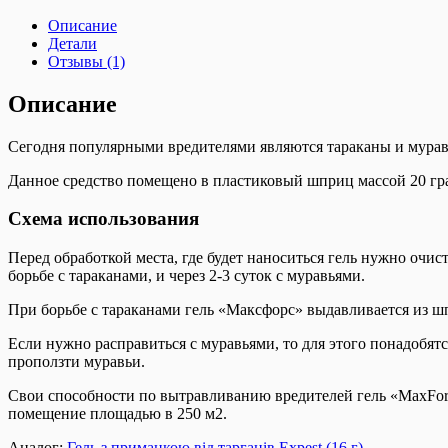
Описание
Детали
Отзывы (1)
Описание
Сегодня популярными вредителями являются тараканы и мурав
Данное средство помещено в пластиковый шприц массой 20 гр
Схема использования
Перед обработкой места, где будет наноситься гель нужно очист
борьбе с тараканами, и через 2-3 суток с муравьями.
При борьбе с тараканами гель «Максфорс» выдавливается из ш
Если нужно расправиться с муравьями, то для этого понадобятс
проползти муравьи.
Свои способности по вытравливанию вредителей гель «MaxForc
помещение площадью в 250 м2.
Аналог:
Гель з приманкою від тарганів Expest (16 г)