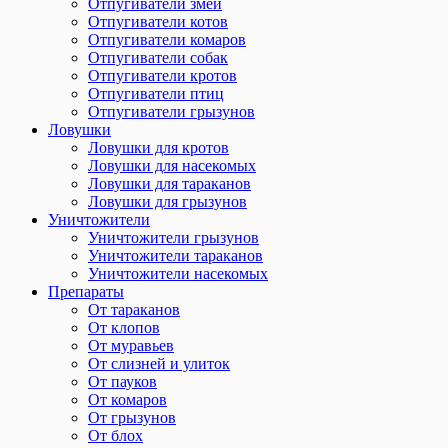
Отпугиватели змей
Отпугиватели котов
Отпугиватели комаров
Отпугиватели собак
Отпугиватели кротов
Отпугиватели птиц
Отпугиватели грызунов
Ловушки
Ловушки для кротов
Ловушки для насекомых
Ловушки для тараканов
Ловушки для грызунов
Уничтожители
Уничтожители грызунов
Уничтожители тараканов
Уничтожители насекомых
Препараты
От тараканов
От клопов
От муравьев
От слизней и улиток
От пауков
От комаров
От грызунов
От блох