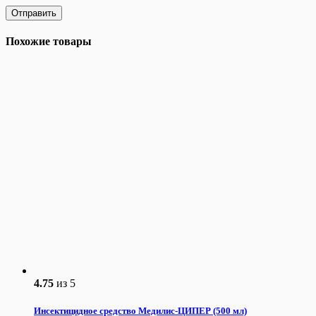
Похожие товары
4.75
из 5
Инсектицидное средство Медилис-ЦИПЕР (500 мл)