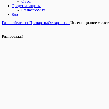
От ос
Средства защиты
От насекомых
Блог
Главная
Магазин
Препараты
От тараканов
Инсектицидное средств
Распродажа!