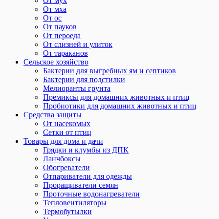
От мух
От мха
От ос
От пауков
От пероеда
От слизней и улиток
От тараканов
Сельское хозяйство
Бактерии для выгребных ям и септиков
Бактерии для подстилки
Мелиоранты грунта
Премиксы для домашних животных и птиц
Пробиотики для домашних животных и птиц
Средства защиты
От насекомых
Сетки от птиц
Товары для дома и дачи
Грядки и клумбы из ДПК
Ланчбоксы
Обогреватели
Отпариватели для одежды
Проращиватели семян
Проточные водонагреватели
Тепловентиляторы
Термобутылки