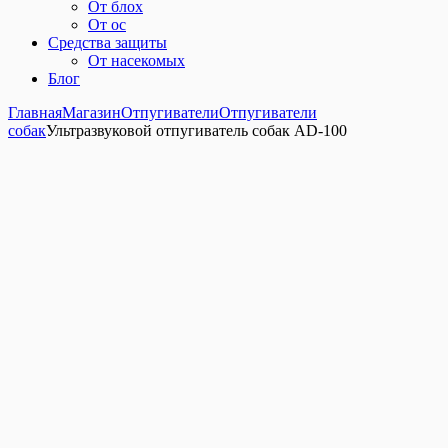
От блох
От ос
Средства защиты
От насекомых
Блог
Главная
Магазин
Отпугиватели
Отпугиватели
собак
Ультразвуковой отпугиватель собак AD-100