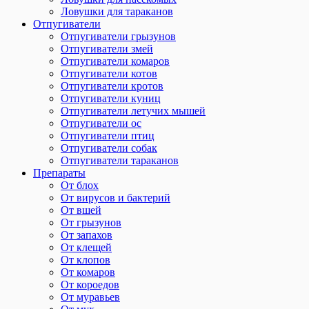
Ловушки для тараканов
Отпугиватели
Отпугиватели грызунов
Отпугиватели змей
Отпугиватели комаров
Отпугиватели котов
Отпугиватели кротов
Отпугиватели куниц
Отпугиватели летучих мышей
Отпугиватели ос
Отпугиватели птиц
Отпугиватели собак
Отпугиватели тараканов
Препараты
От блох
От вирусов и бактерий
От вшей
От грызунов
От запахов
От клещей
От клопов
От комаров
От короедов
От муравьев