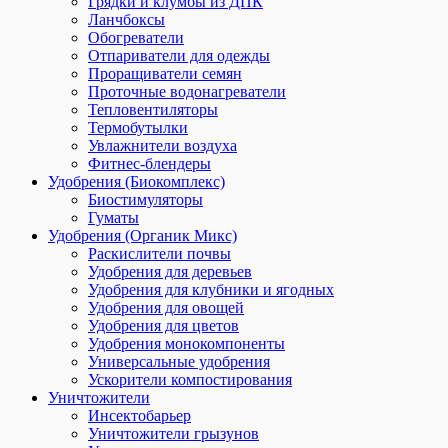
Грядки и клумбы из ДПК
Ланчбоксы
Обогреватели
Отпариватели для одежды
Проращиватели семян
Проточные водонагреватели
Тепловентиляторы
Термобутылки
Увлажнители воздуха
Фитнес-блендеры
Удобрения (Биокомплекс)
Биостимуляторы
Гуматы
Удобрения (Органик Микс)
Раскислители почвы
Удобрения для деревьев
Удобрения для клубники и ягодных
Удобрения для овощей
Удобрения для цветов
Удобрения монокомпоненты
Универсальные удобрения
Ускорители компостирования
Уничтожители
Инсектобарьер
Уничтожители грызунов