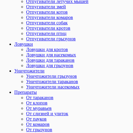
Отпугиватели летучих мышей
Отпугиватели змей
Отпугиватели котов
Отпугиватели комаров
Отпугиватели собак
Отпугиватели кротов
Отпугиватели птиц
Отпугиватели грызунов
Ловушки
Ловушки для кротов
Ловушки для насекомых
Ловушки для тараканов
Ловушки для грызунов
Уничтожители
Уничтожители грызунов
Уничтожители тараканов
Уничтожители насекомых
Препараты
От тараканов
От клопов
От муравьев
От слизней и улиток
От пауков
От комаров
От грызунов