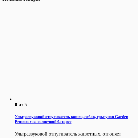
0
из 5
Ультразвуковой отпугиватель кошек, собак, грызунов Garden
Protector на солнечной батарее
Ультразвуковой отпугиватель животных, отгоняет