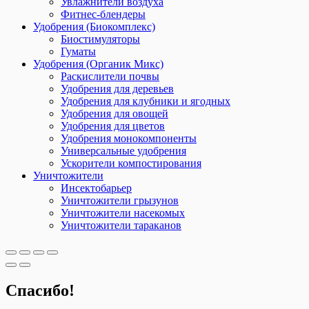
Увлажнители воздуха
Фитнес-блендеры
Удобрения (Биокомплекс)
Биостимуляторы
Гуматы
Удобрения (Органик Микс)
Раскислители почвы
Удобрения для деревьев
Удобрения для клубники и ягодных
Удобрения для овощей
Удобрения для цветов
Удобрения монокомпоненты
Универсальные удобрения
Ускорители компостирования
Уничтожители
Инсектобарьер
Уничтожители грызунов
Уничтожители насекомых
Уничтожители тараканов
Спасибо!