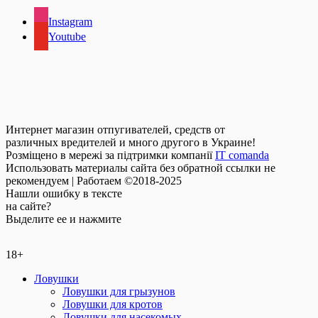
Instagram
Youtube
Интернет магазин отпугивателей, средств от
различных вредителей и много другого в Украине!
Розміщено в мережі за підтримки компанії
IT comanda
Использовать материалы сайта без обратной ссылки не
рекомендуем | Работаем ©2018-2025
Нашли
ошибку
в тексте
на сайте?
Выделите ее и нажмите
18+
Ловушки
Ловушки для грызунов
Ловушки для кротов
Ловушки для насекомых