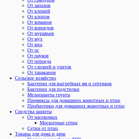
От запахов
От клещей
От клопов
От комаров
От короедов
От муравьев
От мух
От мха
От ос
От пауков
От пероеда
От слизней и улиток
От тараканов
Сельское хозяйство
Бактерии для выгребных ям и септиков
Бактерии для подстилки
Мелиоранты грунта
Премиксы для домашних животных и птиц
Пробиотики для домашних животных и птиц
Средства защиты
От насекомых
Москитные сетки
Сетки от птиц
Товары для дома и дачи