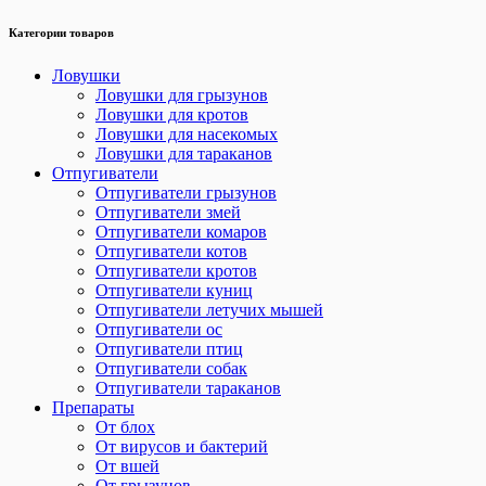
Категории товаров
Ловушки
Ловушки для грызунов
Ловушки для кротов
Ловушки для насекомых
Ловушки для тараканов
Отпугиватели
Отпугиватели грызунов
Отпугиватели змей
Отпугиватели комаров
Отпугиватели котов
Отпугиватели кротов
Отпугиватели куниц
Отпугиватели летучих мышей
Отпугиватели ос
Отпугиватели птиц
Отпугиватели собак
Отпугиватели тараканов
Препараты
От блох
От вирусов и бактерий
От вшей
От грызунов