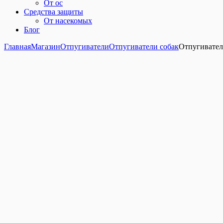
От ос
Средства защиты
От насекомых
Блог
Главная
Магазин
Отпугиватели
Отпугиватели собак
Отпугивател