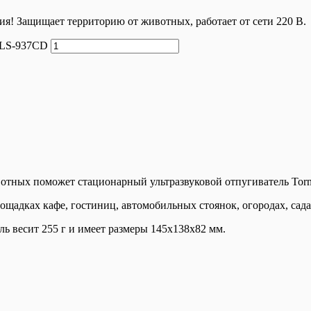
я! Защищает территорию от животных, работает от сети 220 В.
o LS-937CD
вотных поможет стационарный ультразвуковой отпугиватель Tor
щадках кафе, гостиниц, автомобильных стоянок, огородах, сада
ль весит 255 г и имеет размеры 145х138х82 мм.