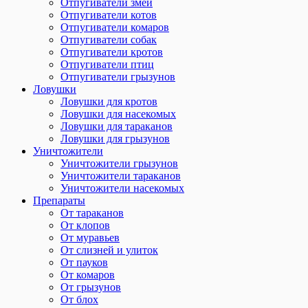
Отпугиватели змей
Отпугиватели котов
Отпугиватели комаров
Отпугиватели собак
Отпугиватели кротов
Отпугиватели птиц
Отпугиватели грызунов
Ловушки
Ловушки для кротов
Ловушки для насекомых
Ловушки для тараканов
Ловушки для грызунов
Уничтожители
Уничтожители грызунов
Уничтожители тараканов
Уничтожители насекомых
Препараты
От тараканов
От клопов
От муравьев
От слизней и улиток
От пауков
От комаров
От грызунов
От блох