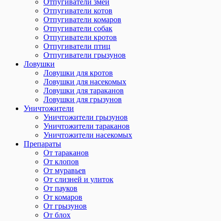
Отпугиватели змей
Отпугиватели котов
Отпугиватели комаров
Отпугиватели собак
Отпугиватели кротов
Отпугиватели птиц
Отпугиватели грызунов
Ловушки
Ловушки для кротов
Ловушки для насекомых
Ловушки для тараканов
Ловушки для грызунов
Уничтожители
Уничтожители грызунов
Уничтожители тараканов
Уничтожители насекомых
Препараты
От тараканов
От клопов
От муравьев
От слизней и улиток
От пауков
От комаров
От грызунов
От блох