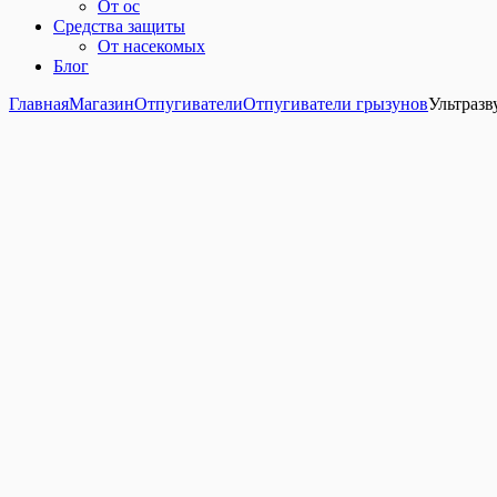
От ос
Средства защиты
От насекомых
Блог
Главная
Магазин
Отпугиватели
Отпугиватели грызунов
Ультразв