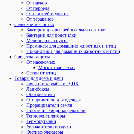
От пауков
От пероеда
От слизней и улиток
От тараканов
Сельское хозяйство
Бактерии для выгребных ям и септиков
Бактерии для подстилки
Мелиоранты грунта
Премиксы для домашних животных и птиц
Пробиотики для домашних животных и птиц
Средства защиты
От насекомых
Москитные сетки
Сетки от птиц
Товары для дома и дачи
Грядки и клумбы из ДПК
Ланчбоксы
Обогреватели
Отпариватели для одежды
Проращиватели семян
Проточные водонагреватели
Тепловентиляторы
Термобутылки
Увлажнители воздуха
Фитнес-блендеры