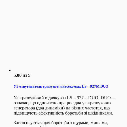
5.00
из 5
УЗ отпугиватель грызунов и насекомых LS – 927M DUO
Ультразвуковий відлякувач LS – 927 – DUO. DUO –
означає, що одночасно працює два ультразвукових
генератора (два динаміки) на різних частотах, що
підвищують ефективність боротьби зі шкідниками.
Застосовується для боротьби з щурами, мишами,