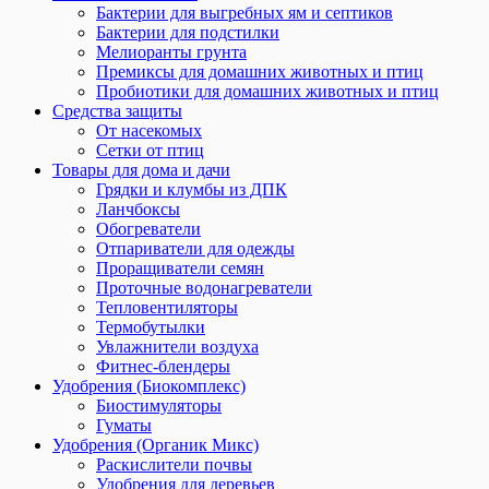
Бактерии для выгребных ям и септиков
Бактерии для подстилки
Мелиоранты грунта
Премиксы для домашних животных и птиц
Пробиотики для домашних животных и птиц
Средства защиты
От насекомых
Сетки от птиц
Товары для дома и дачи
Грядки и клумбы из ДПК
Ланчбоксы
Обогреватели
Отпариватели для одежды
Проращиватели семян
Проточные водонагреватели
Тепловентиляторы
Термобутылки
Увлажнители воздуха
Фитнес-блендеры
Удобрения (Биокомплекс)
Биостимуляторы
Гуматы
Удобрения (Органик Микс)
Раскислители почвы
Удобрения для деревьев