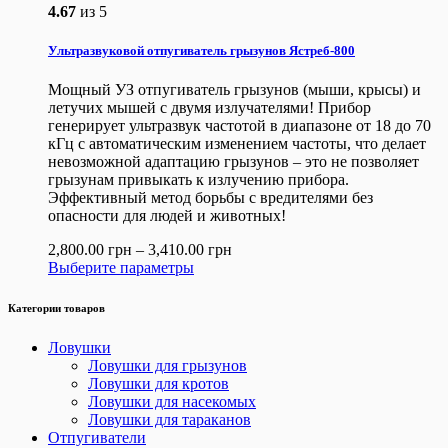
4.67
из 5
Ультразвуковой отпугиватель грызунов Ястреб-800
Мощный УЗ отпугиватель грызунов (мыши, крысы) и
летучих мышей с двумя излучателями! Прибор
генерирует ультразвук частотой в диапазоне от 18 до 70
кГц с автоматическим изменением частоты, что делает
невозможной адаптацию грызунов – это не позволяет
грызунам привыкать к излучению прибора.
Эффективный метод борьбы с вредителями без
опасности для людей и животных!
2,800.00
грн
–
3,410.00
грн
Выберите параметры
Категории товаров
Ловушки
Ловушки для грызунов
Ловушки для кротов
Ловушки для насекомых
Ловушки для тараканов
Отпугиватели