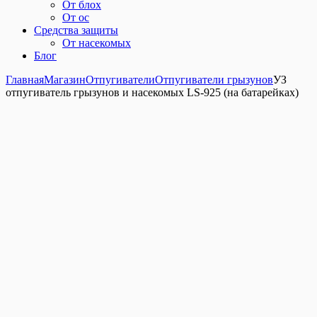
От блох
От ос
Средства защиты
От насекомых
Блог
Главная
Магазин
Отпугиватели
Отпугиватели грызунов
УЗ
отпугиватель грызунов и насекомых LS-925 (на батарейках)