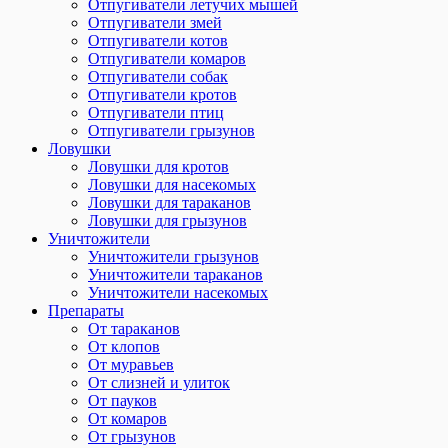
Отпугиватели летучих мышей
Отпугиватели змей
Отпугиватели котов
Отпугиватели комаров
Отпугиватели собак
Отпугиватели кротов
Отпугиватели птиц
Отпугиватели грызунов
Ловушки
Ловушки для кротов
Ловушки для насекомых
Ловушки для тараканов
Ловушки для грызунов
Уничтожители
Уничтожители грызунов
Уничтожители тараканов
Уничтожители насекомых
Препараты
От тараканов
От клопов
От муравьев
От слизней и улиток
От пауков
От комаров
От грызунов