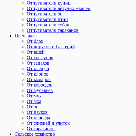
Отпугиватели куниц
Отпугиватели летучих мышей
Отпугиватели ос
Отпугиватели птиц
Отпугиватели собак
Отпугиватели тараканов
Препараты
От блох
От вирусов и бактерий
От вшей
От грызунов
От запахов
От клещей
От клопов
От комаров
От короедов
От муравьев
От мух
От мха
От ос
От пауков
От пероеда
От слизней и улиток
От тараканов
Сельское хозяйство