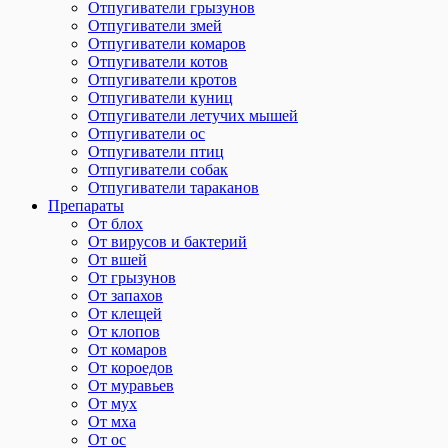
Отпугиватели грызунов
Отпугиватели змей
Отпугиватели комаров
Отпугиватели котов
Отпугиватели кротов
Отпугиватели куниц
Отпугиватели летучих мышей
Отпугиватели ос
Отпугиватели птиц
Отпугиватели собак
Отпугиватели тараканов
Препараты
От блох
От вирусов и бактерий
От вшей
От грызунов
От запахов
От клещей
От клопов
От комаров
От короедов
От муравьев
От мух
От мха
От ос