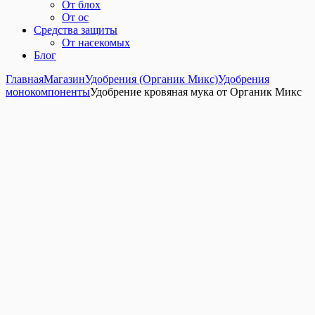
От блох
От ос
Средства защиты
От насекомых
Блог
Главная
Магазин
Удобрения (Органик Микс)
Удобрения
монокомпоненты
Удобрение кровяная мука от Органик Микс