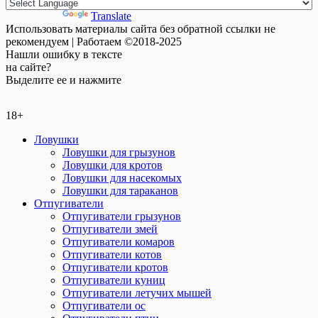
Powered by
Translate
Использовать материалы сайта без обратной ссылки не
рекомендуем | Работаем ©2018-2025
Нашли
ошибку
в тексте
на сайте?
Выделите ее и нажмите
18+
Ловушки
Ловушки для грызунов
Ловушки для кротов
Ловушки для насекомых
Ловушки для тараканов
Отпугиватели
Отпугиватели грызунов
Отпугиватели змей
Отпугиватели комаров
Отпугиватели котов
Отпугиватели кротов
Отпугиватели куниц
Отпугиватели летучих мышей
Отпугиватели ос