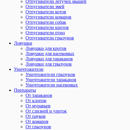
Отпугиватели летучих мышей
Отпугиватели змей
Отпугиватели котов
Отпугиватели комаров
Отпугиватели собак
Отпугиватели кротов
Отпугиватели птиц
Отпугиватели грызунов
Ловушки
Ловушки для кротов
Ловушки для насекомых
Ловушки для тараканов
Ловушки для грызунов
Уничтожители
Уничтожители грызунов
Уничтожители тараканов
Уничтожители насекомых
Препараты
От тараканов
От клопов
От муравьев
От слизней и улиток
От пауков
От комаров
От грызунов