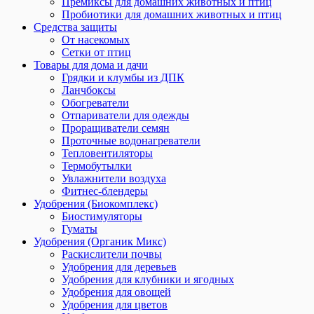
Премиксы для домашних животных и птиц
Пробиотики для домашних животных и птиц
Средства защиты
От насекомых
Сетки от птиц
Товары для дома и дачи
Грядки и клумбы из ДПК
Ланчбоксы
Обогреватели
Отпариватели для одежды
Проращиватели семян
Проточные водонагреватели
Тепловентиляторы
Термобутылки
Увлажнители воздуха
Фитнес-блендеры
Удобрения (Биокомплекс)
Биостимуляторы
Гуматы
Удобрения (Органик Микс)
Раскислители почвы
Удобрения для деревьев
Удобрения для клубники и ягодных
Удобрения для овощей
Удобрения для цветов