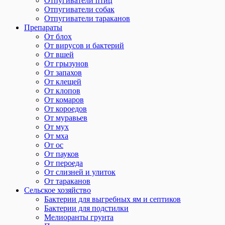
Отпугиватели птиц
Отпугиватели собак
Отпугиватели тараканов
Препараты
От блох
От вирусов и бактерий
От вшей
От грызунов
От запахов
От клещей
От клопов
От комаров
От короедов
От муравьев
От мух
От мха
От ос
От пауков
От пероеда
От слизней и улиток
От тараканов
Сельское хозяйство
Бактерии для выгребных ям и септиков
Бактерии для подстилки
Мелиоранты грунта