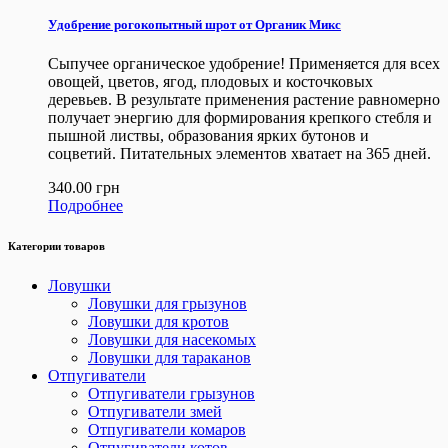
Удобрение рогокопытный шрот от Органик Микс
Сыпучее органическое удобрение! Применяется для всех
овощей, цветов, ягод, плодовых и косточковых
деревьев. В результате применения растение равномерно
получает энергию для формирования крепкого стебля и
пышной листвы, образования ярких бутонов и
соцветий. Питательных элементов хватает на 365 дней.
340.00
грн
Подробнее
Категории товаров
Ловушки
Ловушки для грызунов
Ловушки для кротов
Ловушки для насекомых
Ловушки для тараканов
Отпугиватели
Отпугиватели грызунов
Отпугиватели змей
Отпугиватели комаров
Отпугиватели котов