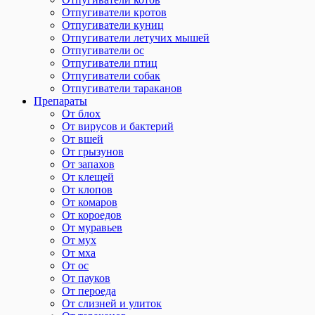
Отпугиватели кротов
Отпугиватели куниц
Отпугиватели летучих мышей
Отпугиватели ос
Отпугиватели птиц
Отпугиватели собак
Отпугиватели тараканов
Препараты
От блох
От вирусов и бактерий
От вшей
От грызунов
От запахов
От клещей
От клопов
От комаров
От короедов
От муравьев
От мух
От мха
От ос
От пауков
От пероеда
От слизней и улиток