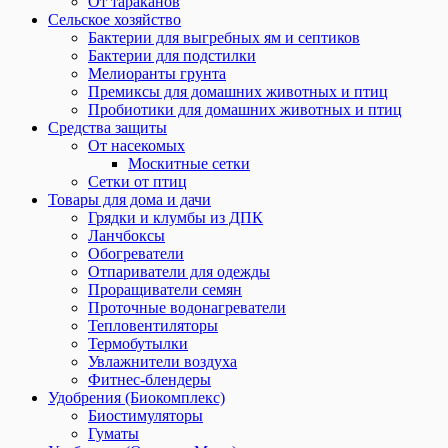
От тараканов
Сельское хозяйство
Бактерии для выгребных ям и септиков
Бактерии для подстилки
Мелиоранты грунта
Премиксы для домашних животных и птиц
Пробиотики для домашних животных и птиц
Средства защиты
От насекомых
Москитные сетки
Сетки от птиц
Товары для дома и дачи
Грядки и клумбы из ДПК
Ланчбоксы
Обогреватели
Отпариватели для одежды
Проращиватели семян
Проточные водонагреватели
Тепловентиляторы
Термобутылки
Увлажнители воздуха
Фитнес-блендеры
Удобрения (Биокомплекс)
Биостимуляторы
Гуматы