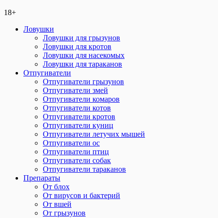
18+
Ловушки
Ловушки для грызунов
Ловушки для кротов
Ловушки для насекомых
Ловушки для тараканов
Отпугиватели
Отпугиватели грызунов
Отпугиватели змей
Отпугиватели комаров
Отпугиватели котов
Отпугиватели кротов
Отпугиватели куниц
Отпугиватели летучих мышей
Отпугиватели ос
Отпугиватели птиц
Отпугиватели собак
Отпугиватели тараканов
Препараты
От блох
От вирусов и бактерий
От вшей
От грызунов