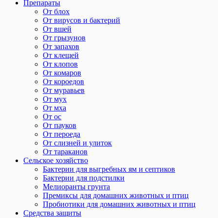
Препараты
От блох
От вирусов и бактерий
От вшей
От грызунов
От запахов
От клещей
От клопов
От комаров
От короедов
От муравьев
От мух
От мха
От ос
От пауков
От пероеда
От слизней и улиток
От тараканов
Сельское хозяйство
Бактерии для выгребных ям и септиков
Бактерии для подстилки
Мелиоранты грунта
Премиксы для домашних животных и птиц
Пробиотики для домашних животных и птиц
Средства защиты