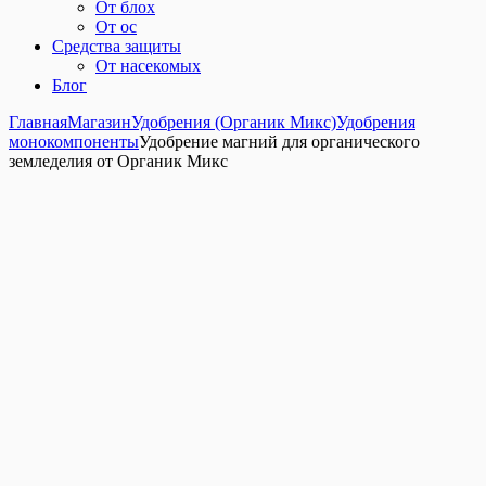
От блох
От ос
Средства защиты
От насекомых
Блог
Главная
Магазин
Удобрения (Органик Микс)
Удобрения
монокомпоненты
Удобрение магний для органического
земледелия от Органик Микс