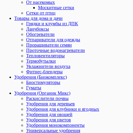
От насекомых
Москитные сетки
Сетки от птиц
Товары для дома и дачи
Грядки и клумбы из ДПК
Ланчбоксы
Обогреватели
Отпариватели для одежды
Проращиватели семян
Проточные водонагреватели
Тепловентиляторы
Термобутылки
Увлажнители воздуха
Фитнес-блендеры
Удобрения (Биокомплекс)
Биостимуляторы
Гуматы
Удобрения (Органик Микс)
Раскислители почвы
Удобрения для деревьев
Удобрения для клубники и ягодных
Удобрения для овощей
Удобрения для цветов
Удобрения монокомпоненты
Универсальные удобрения