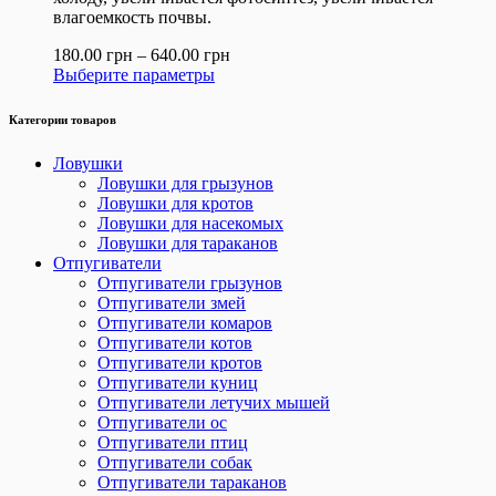
влагоемкость почвы.
180.00
грн
–
640.00
грн
Выберите параметры
Категории товаров
Ловушки
Ловушки для грызунов
Ловушки для кротов
Ловушки для насекомых
Ловушки для тараканов
Отпугиватели
Отпугиватели грызунов
Отпугиватели змей
Отпугиватели комаров
Отпугиватели котов
Отпугиватели кротов
Отпугиватели куниц
Отпугиватели летучих мышей
Отпугиватели ос
Отпугиватели птиц
Отпугиватели собак
Отпугиватели тараканов