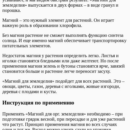
земледелия» выпускается в двух формах – в виде гранул и
порошка.
Магний – это нужный элемент для растений. Он играет
важную роль в образовании хлорофила.
Без магния растение не сможет выполнять функцию синтеза
солнца. И еще именно магний обеспечивает транспортировку
питательных элементов.
Недостаток магния у растения определить легко. Листья и
иголки становятся бледными или даже желтеют. Но после
применения магния зелень и бутоны становятся ярче, завязей
становится больше и растение легче переносит засуху.
«Магний для земледелия» подойдет для всех растений. Это –
овощи, цветы, газон, деревья с иголками, живые изгороди,
деревья с плодами и кусты.
Инструкция по применению
Применять «Магний для орг. земледелия» необходимо – при
подготовке грядок весной, при пересадке и для уже растений
что растут. Принцип применения магния во всех случаях
один и тот же. Расход можно узнать сзади на упаковке.