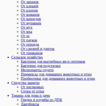
От запахов
От клещей
От клопов
От комаров
От короедов
От муравьев
От мух
От мха
От ос
От пауков
От пероеда
От слизней и улиток
От тараканов
Сельское хозяйство
Бактерии для выгребных ям и септиков
Бактерии для подстилки
Мелиоранты грунта
Премиксы для домашних животных и птиц
Пробиотики для домашних животных и птиц
Средства защиты
От насекомых
Сетки от птиц
Товары для дома и дачи
Грядки и клумбы из ДПК
Ланчбоксы