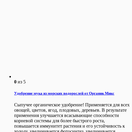
0
из 5
Удобрение мука из морских водорослей от Органик Микс
Сыпучее органическое удобрение! Применяется для всех
овощей, цветов, ягод, плодовых, деревьев. В результате
применения улучшается всасывающие способности
корневой системы для более быстрого роста,
повышается иммунитет растения и его устойчивость к
холоду, увеличивается фотосинтез, увеличивается