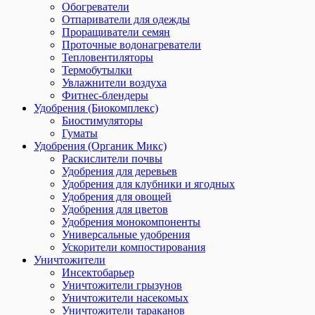
Обогреватели
Отпариватели для одежды
Проращиватели семян
Проточные водонагреватели
Тепловентиляторы
Термобутылки
Увлажнители воздуха
Фитнес-блендеры
Удобрения (Биокомплекс)
Биостимуляторы
Гуматы
Удобрения (Органик Микс)
Раскислители почвы
Удобрения для деревьев
Удобрения для клубники и ягодных
Удобрения для овощей
Удобрения для цветов
Удобрения монокомпоненты
Универсальные удобрения
Ускорители компостирования
Уничтожители
Инсектобарьер
Уничтожители грызунов
Уничтожители насекомых
Уничтожители тараканов