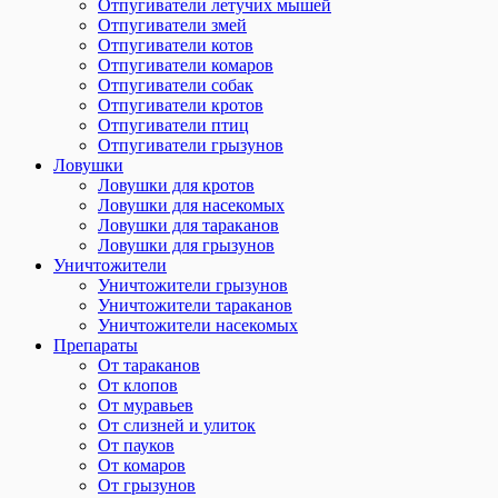
Отпугиватели летучих мышей
Отпугиватели змей
Отпугиватели котов
Отпугиватели комаров
Отпугиватели собак
Отпугиватели кротов
Отпугиватели птиц
Отпугиватели грызунов
Ловушки
Ловушки для кротов
Ловушки для насекомых
Ловушки для тараканов
Ловушки для грызунов
Уничтожители
Уничтожители грызунов
Уничтожители тараканов
Уничтожители насекомых
Препараты
От тараканов
От клопов
От муравьев
От слизней и улиток
От пауков
От комаров
От грызунов