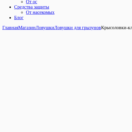
От ос
Средства защиты
От насекомых
Блог
Главная
Магазин
Ловушки
Ловушки для грызунов
Крысоловки-кл