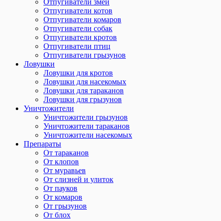
Отпугиватели змей
Отпугиватели котов
Отпугиватели комаров
Отпугиватели собак
Отпугиватели кротов
Отпугиватели птиц
Отпугиватели грызунов
Ловушки
Ловушки для кротов
Ловушки для насекомых
Ловушки для тараканов
Ловушки для грызунов
Уничтожители
Уничтожители грызунов
Уничтожители тараканов
Уничтожители насекомых
Препараты
От тараканов
От клопов
От муравьев
От слизней и улиток
От пауков
От комаров
От грызунов
От блох