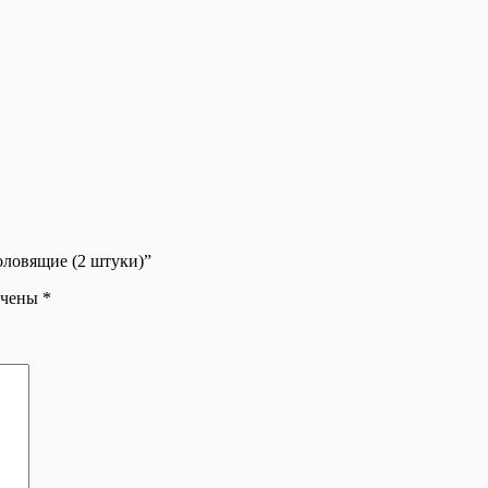
оловящие (2 штуки)”
ечены
*