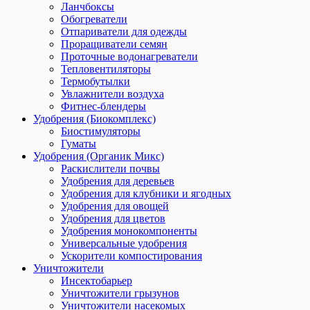
Ланчбоксы
Обогреватели
Отпариватели для одежды
Проращиватели семян
Проточные водонагреватели
Тепловентиляторы
Термобутылки
Увлажнители воздуха
Фитнес-блендеры
Удобрения (Биокомплекс)
Биостимуляторы
Гуматы
Удобрения (Органик Микс)
Раскислители почвы
Удобрения для деревьев
Удобрения для клубники и ягодных
Удобрения для овощей
Удобрения для цветов
Удобрения монокомпоненты
Универсальные удобрения
Ускорители компостирования
Уничтожители
Инсектобарьер
Уничтожители грызунов
Уничтожители насекомых