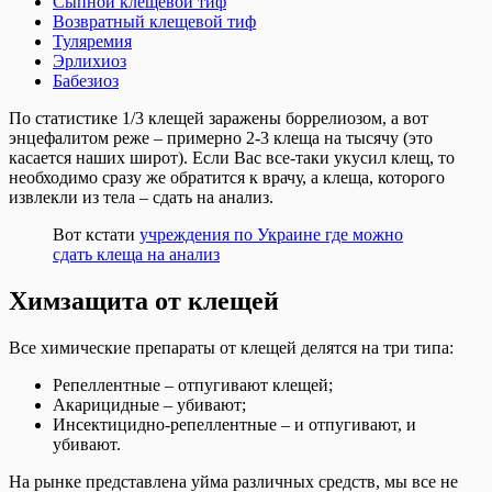
Сыпной клещевой тиф
Возвратный клещевой тиф
Туляремия
Эрлихиоз
Бабезиоз
По статистике 1/3 клещей заражены боррелиозом, а вот
энцефалитом реже – примерно 2-3 клеща на тысячу (это
касается наших широт). Если Вас все-таки укусил клещ, то
необходимо сразу же обратится к врачу, а клеща, которого
извлекли из тела – сдать на анализ.
Вот кстати
учреждения по Украине где можно
сдать клеща на анализ
Химзащита от клещей
Все химические препараты от клещей делятся на три типа:
Репеллентные – отпугивают клещей;
Акарицидные – убивают;
Инсектицидно-репеллентные – и отпугивают, и
убивают.
На рынке представлена уйма различных средств, мы все не