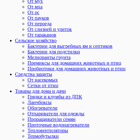
От мух
От мха
От ос
От пауков
От пероеда
От слизней и улиток
От тараканов
Сельское хозяйство
Бактерии для выгребных ям и септиков
Бактерии для подстилки
Мелиоранты грунта
Премиксы для домашних животных и птиц
Пробиотики для домашних животных и птиц
Средства защиты
От насекомых
Сетки от птиц
Товары для дома и дачи
Грядки и клумбы из ДПК
Ланчбоксы
Обогреватели
Отпариватели для одежды
Проращиватели семян
Проточные водонагреватели
Тепловентиляторы
Термобутылки