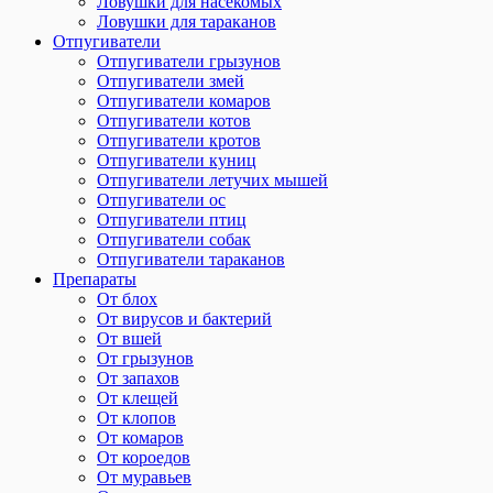
Ловушки для насекомых
Ловушки для тараканов
Отпугиватели
Отпугиватели грызунов
Отпугиватели змей
Отпугиватели комаров
Отпугиватели котов
Отпугиватели кротов
Отпугиватели куниц
Отпугиватели летучих мышей
Отпугиватели ос
Отпугиватели птиц
Отпугиватели собак
Отпугиватели тараканов
Препараты
От блох
От вирусов и бактерий
От вшей
От грызунов
От запахов
От клещей
От клопов
От комаров
От короедов
От муравьев