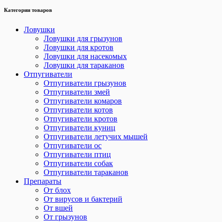
Категории товаров
Ловушки
Ловушки для грызунов
Ловушки для кротов
Ловушки для насекомых
Ловушки для тараканов
Отпугиватели
Отпугиватели грызунов
Отпугиватели змей
Отпугиватели комаров
Отпугиватели котов
Отпугиватели кротов
Отпугиватели куниц
Отпугиватели летучих мышей
Отпугиватели ос
Отпугиватели птиц
Отпугиватели собак
Отпугиватели тараканов
Препараты
От блох
От вирусов и бактерий
От вшей
От грызунов