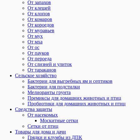
От запахов
От клещей
От клопов
От комаров
От короедов
От муравьев
От мух
От мха
От ос
От пауков
От пероеда
От слизней и улиток
От тараканов
Сельское хозяйство
Бактерии для выгребных ям и септиков
Бактерии для подстилки
Мелиоранты грунта
Премиксы для домашних животных и птиц
Пробиотики для домашних животных и птиц
Средства защиты
От насекомых
Москитные сетки
Сетки от птиц
Товары для дома и дачи
Грядки и клумбы из ДПК