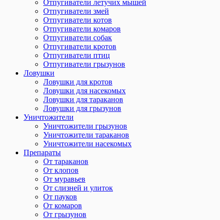
Отпугиватели летучих мышей
Отпугиватели змей
Отпугиватели котов
Отпугиватели комаров
Отпугиватели собак
Отпугиватели кротов
Отпугиватели птиц
Отпугиватели грызунов
Ловушки
Ловушки для кротов
Ловушки для насекомых
Ловушки для тараканов
Ловушки для грызунов
Уничтожители
Уничтожители грызунов
Уничтожители тараканов
Уничтожители насекомых
Препараты
От тараканов
От клопов
От муравьев
От слизней и улиток
От пауков
От комаров
От грызунов