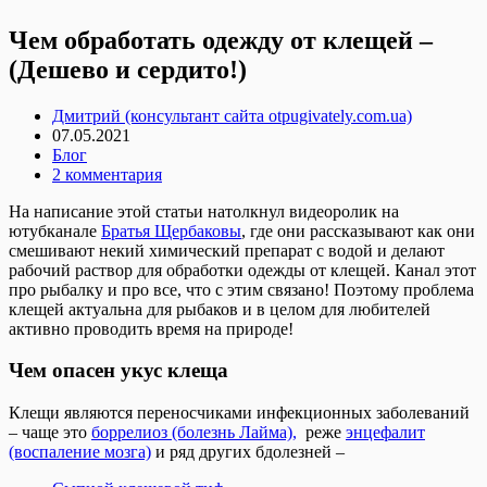
Чем обработать одежду от клещей –
(Дешево и сердито!)
Дмитрий (консультант сайта otpugivately.com.ua)
07.05.2021
Блог
2 комментария
На написание этой статьи натолкнул видеоролик на
ютубканале
Братья Щербаковы
, где они рассказывают как они
смешивают некий химический препарат с водой и делают
рабочий раствор для обработки одежды от клещей. Канал этот
про рыбалку и про все, что с этим связано! Поэтому проблема
клещей актуальна для рыбаков и в целом для любителей
активно проводить время на природе!
Чем опасен укус клеща
Клещи являются переносчиками инфекционных заболеваний
– чаще это
боррелиоз (болезнь Лайма),
реже
энцефалит
(воспаление мозга)
и ряд других бдолезней –