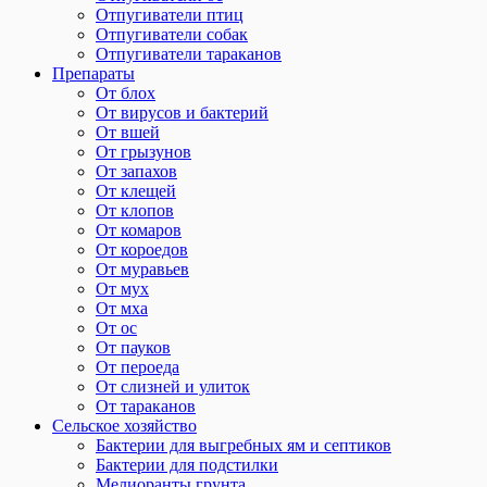
Отпугиватели птиц
Отпугиватели собак
Отпугиватели тараканов
Препараты
От блох
От вирусов и бактерий
От вшей
От грызунов
От запахов
От клещей
От клопов
От комаров
От короедов
От муравьев
От мух
От мха
От ос
От пауков
От пероеда
От слизней и улиток
От тараканов
Сельское хозяйство
Бактерии для выгребных ям и септиков
Бактерии для подстилки
Мелиоранты грунта