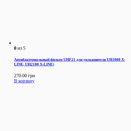
0
из 5
Антибактериальный фильтр UHF21 для увлажнителя UH1800 X-
LINE, UH2100 X-LINE)
270.00
грн
В корзину