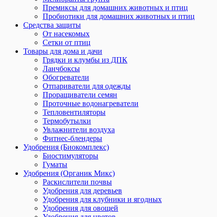
Премиксы для домашних животных и птиц
Пробиотики для домашних животных и птиц
Средства защиты
От насекомых
Сетки от птиц
Товары для дома и дачи
Грядки и клумбы из ДПК
Ланчбоксы
Обогреватели
Отпариватели для одежды
Проращиватели семян
Проточные водонагреватели
Тепловентиляторы
Термобутылки
Увлажнители воздуха
Фитнес-блендеры
Удобрения (Биокомплекс)
Биостимуляторы
Гуматы
Удобрения (Органик Микс)
Раскислители почвы
Удобрения для деревьев
Удобрения для клубники и ягодных
Удобрения для овощей
Удобрения для цветов