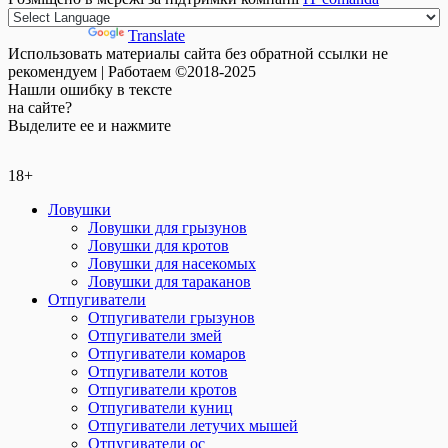
Powered by
Translate
Использовать материалы сайта без обратной ссылки не
рекомендуем | Работаем ©2018-2025
Нашли
ошибку
в тексте
на сайте?
Выделите ее и нажмите
18+
Ловушки
Ловушки для грызунов
Ловушки для кротов
Ловушки для насекомых
Ловушки для тараканов
Отпугиватели
Отпугиватели грызунов
Отпугиватели змей
Отпугиватели комаров
Отпугиватели котов
Отпугиватели кротов
Отпугиватели куниц
Отпугиватели летучих мышей
Отпугиватели ос