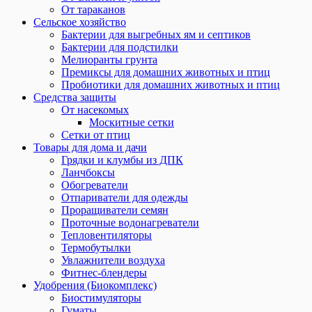
От тараканов
Сельское хозяйство
Бактерии для выгребных ям и септиков
Бактерии для подстилки
Мелиоранты грунта
Премиксы для домашних животных и птиц
Пробиотики для домашних животных и птиц
Средства защиты
От насекомых
Москитные сетки
Сетки от птиц
Товары для дома и дачи
Грядки и клумбы из ДПК
Ланчбоксы
Обогреватели
Отпариватели для одежды
Проращиватели семян
Проточные водонагреватели
Тепловентиляторы
Термобутылки
Увлажнители воздуха
Фитнес-блендеры
Удобрения (Биокомплекс)
Биостимуляторы
Гуматы