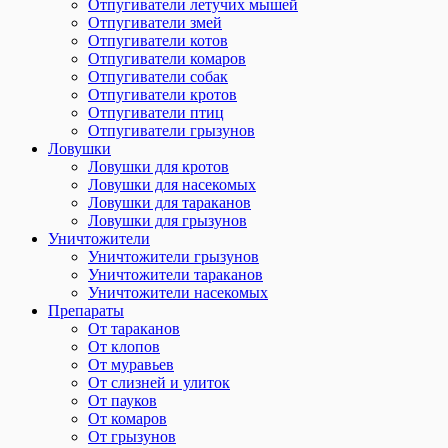
Отпугиватели летучих мышей
Отпугиватели змей
Отпугиватели котов
Отпугиватели комаров
Отпугиватели собак
Отпугиватели кротов
Отпугиватели птиц
Отпугиватели грызунов
Ловушки
Ловушки для кротов
Ловушки для насекомых
Ловушки для тараканов
Ловушки для грызунов
Уничтожители
Уничтожители грызунов
Уничтожители тараканов
Уничтожители насекомых
Препараты
От тараканов
От клопов
От муравьев
От слизней и улиток
От пауков
От комаров
От грызунов