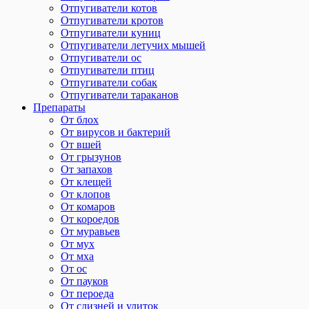
Отпугиватели котов
Отпугиватели кротов
Отпугиватели куниц
Отпугиватели летучих мышей
Отпугиватели ос
Отпугиватели птиц
Отпугиватели собак
Отпугиватели тараканов
Препараты
От блох
От вирусов и бактерий
От вшей
От грызунов
От запахов
От клещей
От клопов
От комаров
От короедов
От муравьев
От мух
От мха
От ос
От пауков
От пероеда
От слизней и улиток