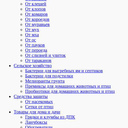
От клещей
От клопов
От комаров
От короедов
От муравьев
От мух
От мха
От ос
От пауков
От пероеда
От слизней и улиток
От тараканов
Сельское хозяйство
Бактерии для выгребных ям и септиков
Бактерии для подстилки
Мелиоранты грунта
Премиксы для домашних животных и птиц
Пробиотики для домашних животных и птиц
Средства защиты
От насекомых
Сетки от птиц
Товары для дома и дачи
Грядки и клумбы из ДПК
Ланчбоксы
Обогреватели