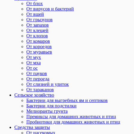
От блох
От вирусов и бактерий
От вшей
От грызунов
От запахов
От клещей
От клопов
От комаров
От короедов
От муравьев
От мух
От мха
От ос
От пауков
От пероеда
От слизней и улиток
От тараканов
Сельское хозяйство
Бактерии для выгребных ям и септиков
Бактерии для подстилки
Мелиоранты грунта
Премиксы для домашних животных и птиц
Пробиотики для домашних животных и птиц
Средства защиты
От насекомых