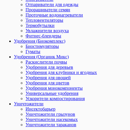
Отпариватели для одежды
Проращиватели семян
Проточные водонагреватели
Тепловентиляторы
Термобутылки
Увлажнители воздуха
Фитнес-блендеры
Удобрения (Биокомплекс)
Биостимуляторы
Гуматы
Удобрения (Органик Микс)
Раскислители почвы
Удобрения для деревьев
Удобрения для клубники и ягодных
Удобрения для овощей
Удобрения для цветов
Удобрения монокомпоненты
Универсальные удобрения
Ускорители компостирования
Уничтожители
Инсектобарьер
Уничтожители грызунов
Уничтожители насекомых
Уничтожители тараканов