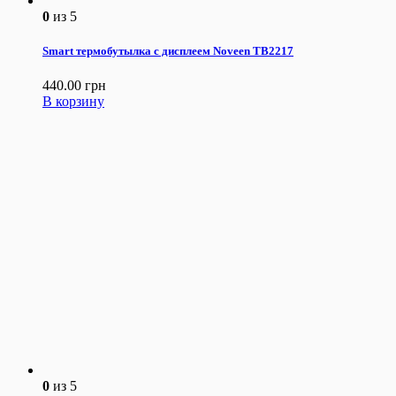
0
из 5
Smart термобутылка с дисплеем Noveen TB2217
440.00
грн
В корзину
0
из 5