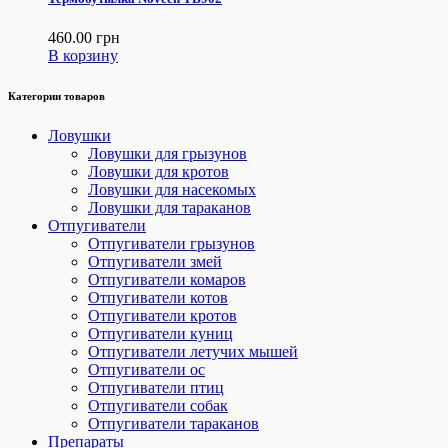
460.00
грн
В корзину
Категории товаров
Ловушки
Ловушки для грызунов
Ловушки для кротов
Ловушки для насекомых
Ловушки для тараканов
Отпугиватели
Отпугиватели грызунов
Отпугиватели змей
Отпугиватели комаров
Отпугиватели котов
Отпугиватели кротов
Отпугиватели куниц
Отпугиватели летучих мышей
Отпугиватели ос
Отпугиватели птиц
Отпугиватели собак
Отпугиватели тараканов
Препараты