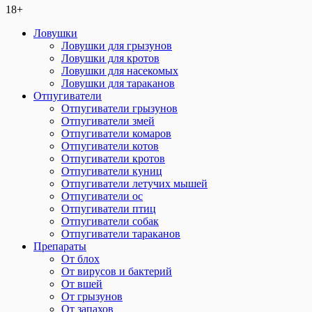
18+
Ловушки
Ловушки для грызунов
Ловушки для кротов
Ловушки для насекомых
Ловушки для тараканов
Отпугиватели
Отпугиватели грызунов
Отпугиватели змей
Отпугиватели комаров
Отпугиватели котов
Отпугиватели кротов
Отпугиватели куниц
Отпугиватели летучих мышей
Отпугиватели ос
Отпугиватели птиц
Отпугиватели собак
Отпугиватели тараканов
Препараты
От блох
От вирусов и бактерий
От вшей
От грызунов
От запахов