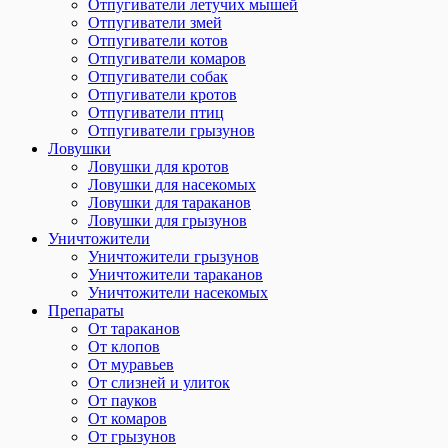
Отпугиватели летучих мышей
Отпугиватели змей
Отпугиватели котов
Отпугиватели комаров
Отпугиватели собак
Отпугиватели кротов
Отпугиватели птиц
Отпугиватели грызунов
Ловушки
Ловушки для кротов
Ловушки для насекомых
Ловушки для тараканов
Ловушки для грызунов
Уничтожители
Уничтожители грызунов
Уничтожители тараканов
Уничтожители насекомых
Препараты
От тараканов
От клопов
От муравьев
От слизней и улиток
От пауков
От комаров
От грызунов