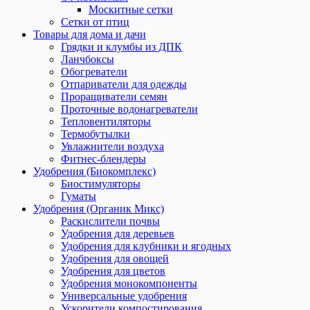
Москитные сетки
Сетки от птиц
Товары для дома и дачи
Грядки и клумбы из ДПК
Ланчбоксы
Обогреватели
Отпариватели для одежды
Проращиватели семян
Проточные водонагреватели
Тепловентиляторы
Термобутылки
Увлажнители воздуха
Фитнес-блендеры
Удобрения (Биокомплекс)
Биостимуляторы
Гуматы
Удобрения (Органик Микс)
Раскислители почвы
Удобрения для деревьев
Удобрения для клубники и ягодных
Удобрения для овощей
Удобрения для цветов
Удобрения монокомпоненты
Универсальные удобрения
Ускорители компостирования