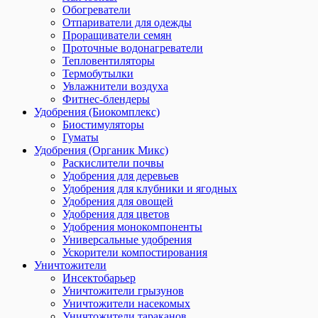
Обогреватели
Отпариватели для одежды
Проращиватели семян
Проточные водонагреватели
Тепловентиляторы
Термобутылки
Увлажнители воздуха
Фитнес-блендеры
Удобрения (Биокомплекс)
Биостимуляторы
Гуматы
Удобрения (Органик Микс)
Раскислители почвы
Удобрения для деревьев
Удобрения для клубники и ягодных
Удобрения для овощей
Удобрения для цветов
Удобрения монокомпоненты
Универсальные удобрения
Ускорители компостирования
Уничтожители
Инсектобарьер
Уничтожители грызунов
Уничтожители насекомых
Уничтожители тараканов