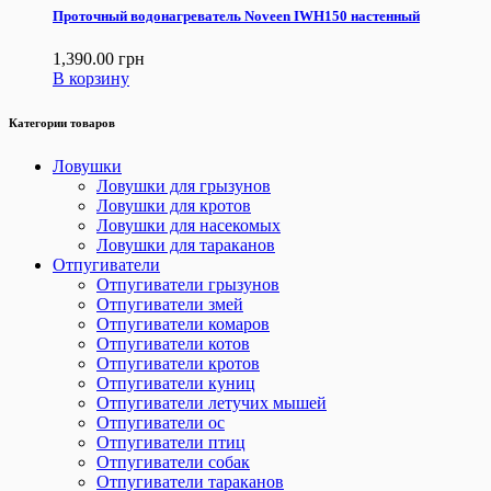
Проточный водонагреватель Noveen IWH150 настенный
1,390.00
грн
В корзину
Категории товаров
Ловушки
Ловушки для грызунов
Ловушки для кротов
Ловушки для насекомых
Ловушки для тараканов
Отпугиватели
Отпугиватели грызунов
Отпугиватели змей
Отпугиватели комаров
Отпугиватели котов
Отпугиватели кротов
Отпугиватели куниц
Отпугиватели летучих мышей
Отпугиватели ос
Отпугиватели птиц
Отпугиватели собак
Отпугиватели тараканов