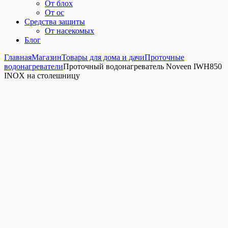
От блох
От ос
Средства защиты
От насекомых
Блог
Главная
Магазин
Товары для дома и дачи
Проточные
водонагреватели
Проточный водонагреватель Noveen IWH850
INOX на столешницу