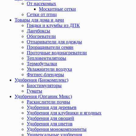
От насекомых
Москитные сетки
Сетки от птиц
Товары для дома и дачи
Грядки и клумбы из ДПК
Ланчбоксы
Обогреватели
Отпариватели для одежды
Проращиватели семян
Проточные водонагреватели
Тепловентиляторы
Термобутылки
Увлажнители воздуха
Фитнес-блендеры
Удобрения (Биокомплекс)
Биостимуляторы
Гуматы
Удобрения (Органик Микс)
Раскислители почвы
Удобрения для деревьев
Удобрения для клубники и ягодных
Удобрения для овощей
Удобрения для цветов
Удобрения монокомпоненты
Универсальные удобрения