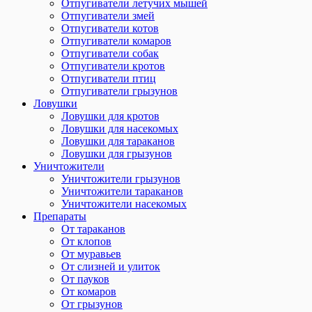
Отпугиватели летучих мышей
Отпугиватели змей
Отпугиватели котов
Отпугиватели комаров
Отпугиватели собак
Отпугиватели кротов
Отпугиватели птиц
Отпугиватели грызунов
Ловушки
Ловушки для кротов
Ловушки для насекомых
Ловушки для тараканов
Ловушки для грызунов
Уничтожители
Уничтожители грызунов
Уничтожители тараканов
Уничтожители насекомых
Препараты
От тараканов
От клопов
От муравьев
От слизней и улиток
От пауков
От комаров
От грызунов