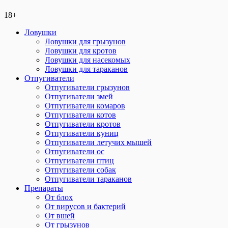
18+
Ловушки
Ловушки для грызунов
Ловушки для кротов
Ловушки для насекомых
Ловушки для тараканов
Отпугиватели
Отпугиватели грызунов
Отпугиватели змей
Отпугиватели комаров
Отпугиватели котов
Отпугиватели кротов
Отпугиватели куниц
Отпугиватели летучих мышей
Отпугиватели ос
Отпугиватели птиц
Отпугиватели собак
Отпугиватели тараканов
Препараты
От блох
От вирусов и бактерий
От вшей
От грызунов