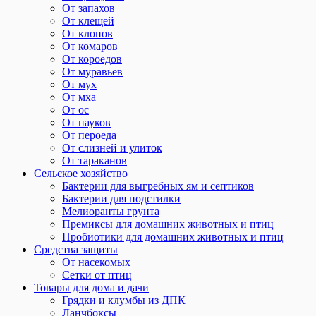
От запахов
От клещей
От клопов
От комаров
От короедов
От муравьев
От мух
От мха
От ос
От пауков
От пероеда
От слизней и улиток
От тараканов
Сельское хозяйство
Бактерии для выгребных ям и септиков
Бактерии для подстилки
Мелиоранты грунта
Премиксы для домашних животных и птиц
Пробиотики для домашних животных и птиц
Средства защиты
От насекомых
Сетки от птиц
Товары для дома и дачи
Грядки и клумбы из ДПК
Ланчбоксы