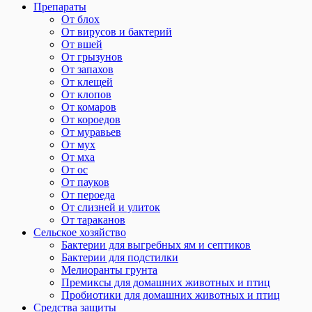
Препараты
От блох
От вирусов и бактерий
От вшей
От грызунов
От запахов
От клещей
От клопов
От комаров
От короедов
От муравьев
От мух
От мха
От ос
От пауков
От пероеда
От слизней и улиток
От тараканов
Сельское хозяйство
Бактерии для выгребных ям и септиков
Бактерии для подстилки
Мелиоранты грунта
Премиксы для домашних животных и птиц
Пробиотики для домашних животных и птиц
Средства защиты