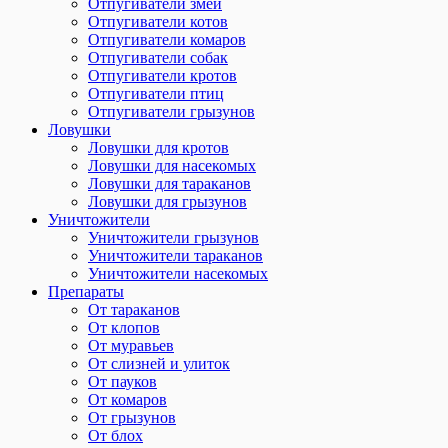
Отпугиватели змей
Отпугиватели котов
Отпугиватели комаров
Отпугиватели собак
Отпугиватели кротов
Отпугиватели птиц
Отпугиватели грызунов
Ловушки
Ловушки для кротов
Ловушки для насекомых
Ловушки для тараканов
Ловушки для грызунов
Уничтожители
Уничтожители грызунов
Уничтожители тараканов
Уничтожители насекомых
Препараты
От тараканов
От клопов
От муравьев
От слизней и улиток
От пауков
От комаров
От грызунов
От блох