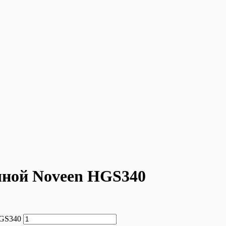
чной Noveen HGS340
HGS340