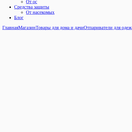
От ос
Средства защиты
От насекомых
Блог
Главная
Магазин
Товары для дома и дачи
Отпариватели для оде