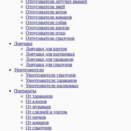
Отпугиватели летучих мышей
Отпугиватели змей
Отпугиватели котов
Отпугиватели комаров
Отпугиватели собак
Отпугиватели кротов
Отпугиватели птиц
Отпугиватели грызунов
Ловушки
Ловушки для кротов
Ловушки для насекомых
Ловушки для тараканов
Ловушки для грызунов
Уничтожители
Уничтожители грызунов
Уничтожители тараканов
Уничтожители насекомых
Препараты
От тараканов
От клопов
От муравьев
От слизней и улиток
От пауков
От комаров
От грызунов