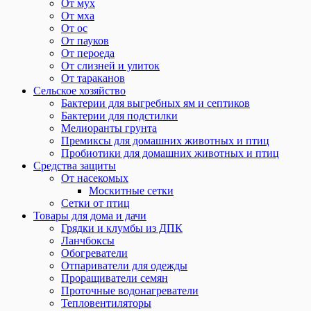
От мух
От мха
От ос
От пауков
От пероеда
От слизней и улиток
От тараканов
Сельское хозяйство
Бактерии для выгребных ям и септиков
Бактерии для подстилки
Мелиоранты грунта
Премиксы для домашних животных и птиц
Пробиотики для домашних животных и птиц
Средства защиты
От насекомых
Москитные сетки
Сетки от птиц
Товары для дома и дачи
Грядки и клумбы из ДПК
Ланчбоксы
Обогреватели
Отпариватели для одежды
Проращиватели семян
Проточные водонагреватели
Тепловентиляторы