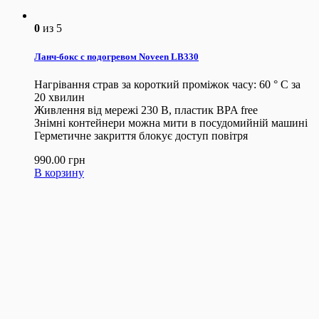
0
из 5
Ланч-бокс с подогревом Noveen LB330
Нагрівання страв за короткий проміжок часу: 60 ° C за
20 хвилин
Живлення від мережі 230 В, пластик BPA free
Знімні контейнери можна мити в посудомийній машині
Герметичне закриття блокує доступ повітря
990.00
грн
В корзину