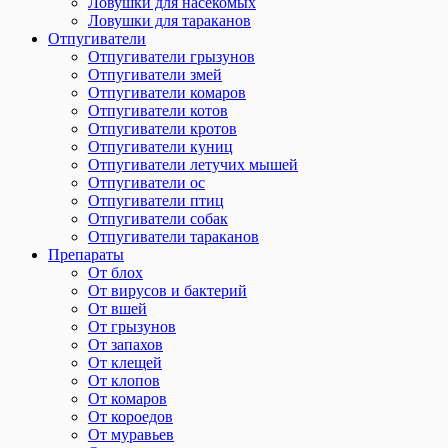
Ловушки для насекомых
Ловушки для тараканов
Отпугиватели
Отпугиватели грызунов
Отпугиватели змей
Отпугиватели комаров
Отпугиватели котов
Отпугиватели кротов
Отпугиватели куниц
Отпугиватели летучих мышей
Отпугиватели ос
Отпугиватели птиц
Отпугиватели собак
Отпугиватели тараканов
Препараты
От блох
От вирусов и бактерий
От вшей
От грызунов
От запахов
От клещей
От клопов
От комаров
От короедов
От муравьев