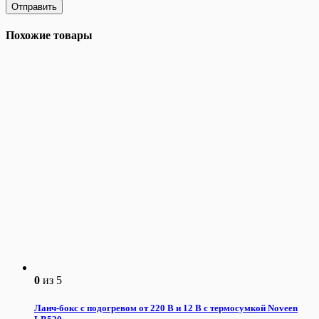
Похожие товары
0
из 5
Ланч-бокс с подогревом от 220 В и 12 В с термосумкой Noveen