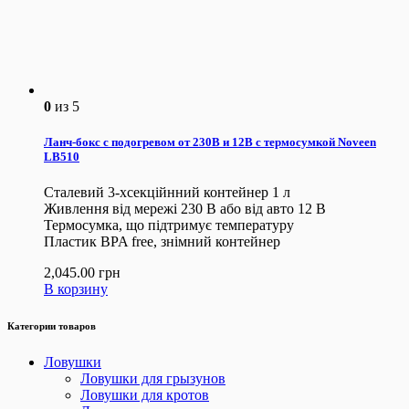
0
из 5
Ланч-бокс с подогревом от 230В и 12В с термосумкой Noveen
LB510
Сталевий 3-хсекційнний контейнер 1 л
Живлення від мережі 230 В або від авто 12 В
Термосумка, що підтримує температуру
Пластик BPA free, знімний контейнер
2,045.00
грн
В корзину
Категории товаров
Ловушки
Ловушки для грызунов
Ловушки для кротов