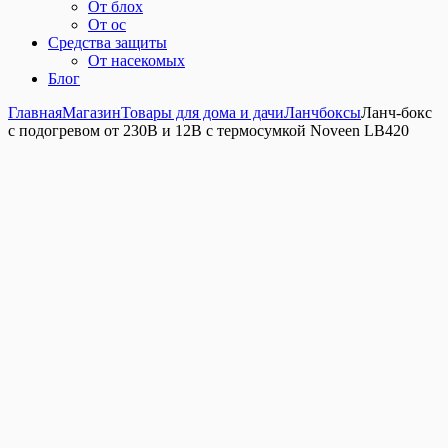
От блох
От ос
Средства защиты
От насекомых
Блог
Главная
Магазин
Товары для дома и дачи
Ланчбоксы
Ланч-бокс
с подогревом от 230В и 12В с термосумкой Noveen LB420