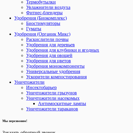
Термобутылки
Увлажнители воздуха
Фитнес-блендеры
Удобрения (Биокомплекс)
Биостимуляторы
Гуматы
Удобрения (Органик Микс)
Раскислители почвы
Удобрения для деревьев
Удобрения для клубники и ягодных
Удобрения для овощей
Удобрения для цветов
Удобрения монокомпоненты
Универсальные удобрения
Ускорители компостирования
Уничтожители
Инсектобарьер
Уничтожители грызунов
Уничтожители насекомых
Антимоскитные лампы
Уничтожители тараканов
Мы перезвоним!
Заказать обратный звонок