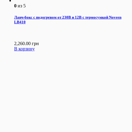
0
из 5
Ланч-бокс с подогревом от 230В и 12В с термосумкой Noveen
LB410
2,260.00
грн
В корзину