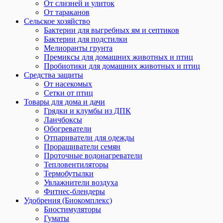
От слизней и улиток
От тараканов
Сельское хозяйство
Бактерии для выгребных ям и септиков
Бактерии для подстилки
Мелиоранты грунта
Премиксы для домашних животных и птиц
Пробиотики для домашних животных и птиц
Средства защиты
От насекомых
Сетки от птиц
Товары для дома и дачи
Грядки и клумбы из ДПК
Ланчбоксы
Обогреватели
Отпариватели для одежды
Проращиватели семян
Проточные водонагреватели
Тепловентиляторы
Термобутылки
Увлажнители воздуха
Фитнес-блендеры
Удобрения (Биокомплекс)
Биостимуляторы
Гуматы