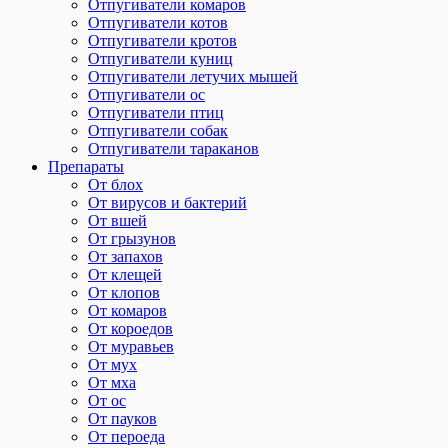
Отпугиватели комаров
Отпугиватели котов
Отпугиватели кротов
Отпугиватели куниц
Отпугиватели летучих мышей
Отпугиватели ос
Отпугиватели птиц
Отпугиватели собак
Отпугиватели тараканов
Препараты
От блох
От вирусов и бактерий
От вшей
От грызунов
От запахов
От клещей
От клопов
От комаров
От короедов
От муравьев
От мух
От мха
От ос
От пауков
От пероеда