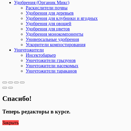
Удобрения (Органик Микс)
Раскислители почвы
Удобрения для деревьев
Удобрения для клубники и ягодных
Удобрения для овощей
Удобрения для цветов
Удобрения монокомпоненты
Универсальные удобрения
Ускорители компостирования
Уничтожители
Инсектобарьер
Уничтожители грызунов
Уничтожители насекомых
Уничтожители тараканов
Спасибо!
Теперь редакторы в курсе.
Закрыть