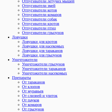
Отпугиватели летучих мышей
Отпугиватели змей
Отпугиватели котов
Отпугиватели комаров
Отпугиватели собак
Отпугиватели кротов
Отпугиватели птиц
Отпугиватели грызунов
Ловушки
Ловушки для кротов
Ловушки для насекомых
Ловушки для тараканов
Ловушки для грызунов
Уничтожители
Уничтожители грызунов
Уничтожители тараканов
Уничтожители насекомых
Препараты
От тараканов
От клопов
От муравьев
От слизней и улиток
От пауков
От комаров
От грызунов