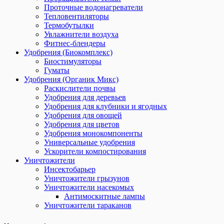
Проточные водонагреватели
Тепловентиляторы
Термобутылки
Увлажнители воздуха
Фитнес-блендеры
Удобрения (Биокомплекс)
Биостимуляторы
Гуматы
Удобрения (Органик Микс)
Раскислители почвы
Удобрения для деревьев
Удобрения для клубники и ягодных
Удобрения для овощей
Удобрения для цветов
Удобрения монокомпоненты
Универсальные удобрения
Ускорители компостирования
Уничтожители
Инсектобарьер
Уничтожители грызунов
Уничтожители насекомых
Антимоскитные лампы
Уничтожители тараканов