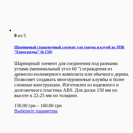
0
из 5
Шарнирный стыковочный элемент для грядок и клумб из ДПК
“Еврогрядка” (h-150)
Шарнирный элемент для соединения под разными
углами (минимальный угол 60 °) ограждения из
древесно-полимерного композита или обычного дерева.
Позволяет создавать многоуровневые клумбы и более
сложные конструкции. Изготовлен из надежного и
долговечного пластика ABS. Для доски 150 мм по
высоте и 22-25 мм по толщине.
150.00
грн
–
160.00
грн
Выберите параметры