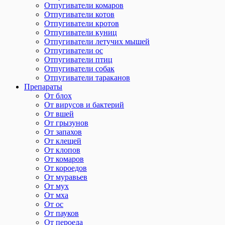
Отпугиватели комаров
Отпугиватели котов
Отпугиватели кротов
Отпугиватели куниц
Отпугиватели летучих мышей
Отпугиватели ос
Отпугиватели птиц
Отпугиватели собак
Отпугиватели тараканов
Препараты
От блох
От вирусов и бактерий
От вшей
От грызунов
От запахов
От клещей
От клопов
От комаров
От короедов
От муравьев
От мух
От мха
От ос
От пауков
От пероеда