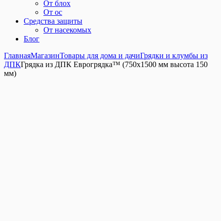
От блох
От ос
Средства защиты
От насекомых
Блог
Главная
Магазин
Товары для дома и дачи
Грядки и клумбы из
ДПК
Грядка из ДПК Еврогрядка™ (750х1500 мм высота 150
мм)