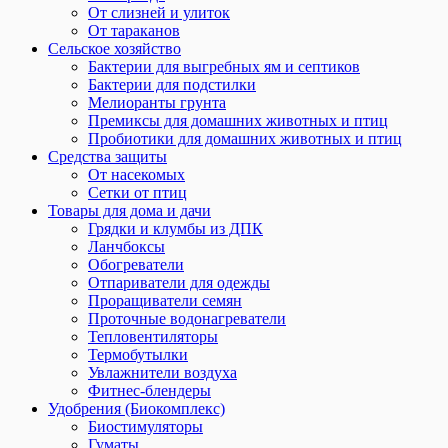
От слизней и улиток
От тараканов
Сельское хозяйство
Бактерии для выгребных ям и септиков
Бактерии для подстилки
Мелиоранты грунта
Премиксы для домашних животных и птиц
Пробиотики для домашних животных и птиц
Средства защиты
От насекомых
Сетки от птиц
Товары для дома и дачи
Грядки и клумбы из ДПК
Ланчбоксы
Обогреватели
Отпариватели для одежды
Проращиватели семян
Проточные водонагреватели
Тепловентиляторы
Термобутылки
Увлажнители воздуха
Фитнес-блендеры
Удобрения (Биокомплекс)
Биостимуляторы
Гуматы