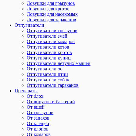
Ловушки для грызунов
Ловушки для кротов
Ловушки для насекомых
Ловушки для тараканов
Отпугиватели
Отпугиватели грызунов
Отпугиватели змей
Отпугиватели комаров
Отпугиватели котов
Отпугиватели кротов
Отпугиватели куниц
Отпугиватели летучих мышей
Отпугиватели ос
Отпугиватели птиц
Отпугиватели собак
Отпугиватели тараканов
Препараты
От блох
От вирусов и бактерий
От вшей
От грызунов
От запахов
От клещей
От клопов
От комаров