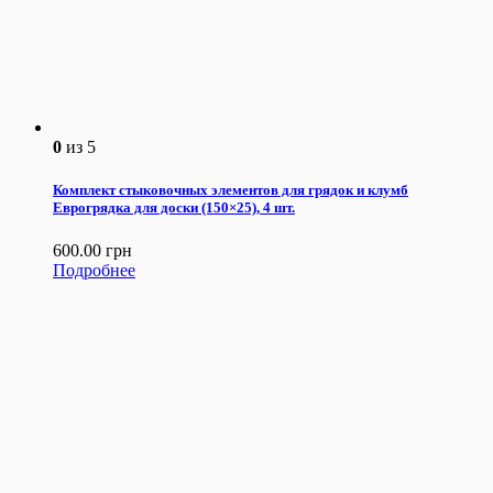
0
из 5
Комплект стыковочных элементов для грядок и клумб
Еврогрядка для доски (150×25), 4 шт.
600.00
грн
Подробнее