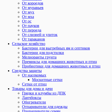
От короедов
От муравьев
От мух
От мха
От ос
От пауков
От пероеда
От слизней и улиток
От тараканов
Сельское хозяйство
Бактерии для выгребных ям и септиков
Бактерии для подстилки
Мелиоранты грунта
Премиксы для домашних животных и птиц
Пробиотики для домашних животных и птиц
Средства защиты
От насекомых
Москитные сетки
Сетки от птиц
Товары для дома и дачи
Грядки и клумбы из ДПК
Ланчбоксы
Обогреватели
Отпариватели для одежды
Проращиватели семян