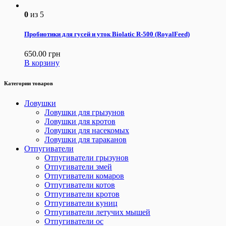
0
из 5
Пробиотики для гусей и уток Biolatic R-500 (RoyalFeed)
650.00
грн
В корзину
Категории товаров
Ловушки
Ловушки для грызунов
Ловушки для кротов
Ловушки для насекомых
Ловушки для тараканов
Отпугиватели
Отпугиватели грызунов
Отпугиватели змей
Отпугиватели комаров
Отпугиватели котов
Отпугиватели кротов
Отпугиватели куниц
Отпугиватели летучих мышей
Отпугиватели ос