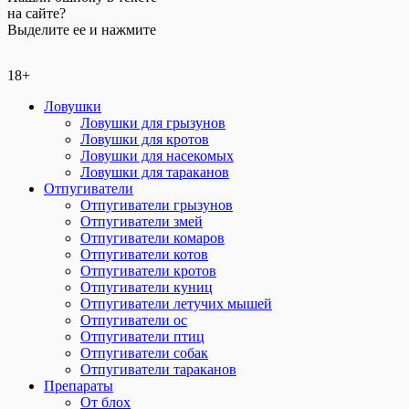
на сайте?
Выделите ее и нажмите
18+
Ловушки
Ловушки для грызунов
Ловушки для кротов
Ловушки для насекомых
Ловушки для тараканов
Отпугиватели
Отпугиватели грызунов
Отпугиватели змей
Отпугиватели комаров
Отпугиватели котов
Отпугиватели кротов
Отпугиватели куниц
Отпугиватели летучих мышей
Отпугиватели ос
Отпугиватели птиц
Отпугиватели собак
Отпугиватели тараканов
Препараты
От блох