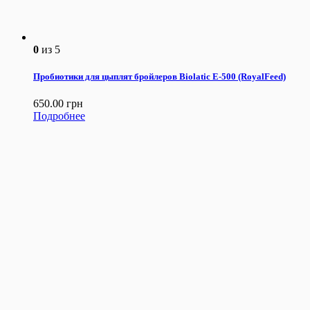
0
из 5
Пробиотики для цыплят бройлеров Biolatic E-500 (RoyalFeed)
650.00
грн
Подробнее