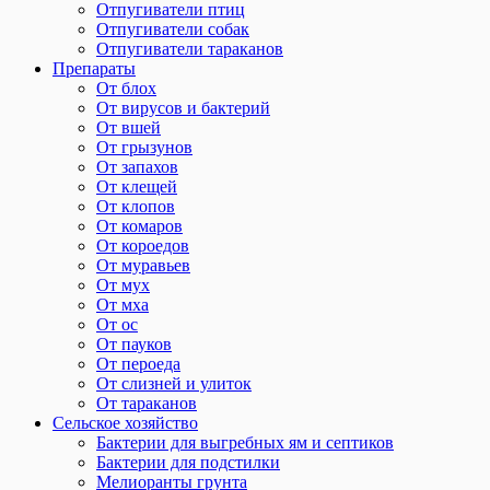
Отпугиватели птиц
Отпугиватели собак
Отпугиватели тараканов
Препараты
От блох
От вирусов и бактерий
От вшей
От грызунов
От запахов
От клещей
От клопов
От комаров
От короедов
От муравьев
От мух
От мха
От ос
От пауков
От пероеда
От слизней и улиток
От тараканов
Сельское хозяйство
Бактерии для выгребных ям и септиков
Бактерии для подстилки
Мелиоранты грунта