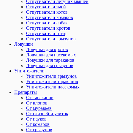
Отпугиватели летучих мышей
Отпугиватели змей
Отпугиватели котов
Отпугиватели комаров
Отпугиватели собак
Отпугиватели кротов
Отпугиватели птиц
Отпугиватели грызунов
Ловушки
Ловушки для кротов
Ловушки для насекомых
Ловушки для тараканов
Ловушки для грызунов
Уничтожители
Уничтожители грызунов
Уничтожители тараканов
Уничтожители насекомых
Препараты
От тараканов
От клопов
От муравьев
От слизней и улиток
От пауков
От комаров
От грызунов