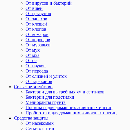
От вирусов и бактерий
От вшей
От грызунов
От запахов
От клещей
От клопов
От комаров
От короедов
От муравьев
От мух
От мха
От ос
От пауков
От пероеда
От слизней и улиток
От тараканов
Сельское хозяйство
Бактерии для выгребных ям и септиков
Бактерии для подстилки
Мелиоранты грунта
Премиксы для домашних животных и птиц
Пробиотики для домашних животных и птиц
Средства защиты
От насекомых
Сетки от птиц