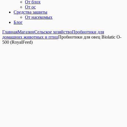
От блох
От ос
Средства защиты
От насекомых
Блог
Главная
Магазин
Сельское хозяйство
Пробиотики для
домашних животных и птиц
Пробиотики для овец Biolatic O-
500 (RoyalFeed)