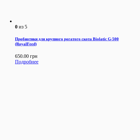
0
из 5
Пробиотики для крупного рогатого скота Biolatic G-500
(RoyalFeed)
650.00
грн
Подробнее