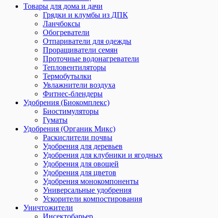
Товары для дома и дачи
Грядки и клумбы из ДПК
Ланчбоксы
Обогреватели
Отпариватели для одежды
Проращиватели семян
Проточные водонагреватели
Тепловентиляторы
Термобутылки
Увлажнители воздуха
Фитнес-блендеры
Удобрения (Биокомплекс)
Биостимуляторы
Гуматы
Удобрения (Органик Микс)
Раскислители почвы
Удобрения для деревьев
Удобрения для клубники и ягодных
Удобрения для овощей
Удобрения для цветов
Удобрения монокомпоненты
Универсальные удобрения
Ускорители компостирования
Уничтожители
Инсектобарьер