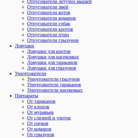
Отпугиватели летучих мышей
Отпугиватели змей
Отпугиватели котов
Отпугиватели комаров
Отпугиватели собак
Отпугиватели кротов
Отпугиватели птиц
Отпугиватели грызунов
Ловушки
Ловушки для кротов
Ловушки для насекомых
Ловушки для тараканов
Ловушки для грызунов
Уничтожители
Уничтожители грызунов
Уничтожители тараканов
Уничтожители насекомых
Препараты
От тараканов
От клопов
От муравьев
От слизней и улиток
От пауков
От комаров
От грызунов