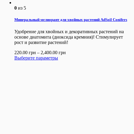
0
из 5
Минеральный мелиорант для хвойных растений AdSoil Conifers
Удобрение для хвойных и декоративных растений на
основе диатомита (диоксида кремния)! Cтимулирует
рост и развитие растений!
220.00
грн
–
2,400.00
грн
Выберите параметры