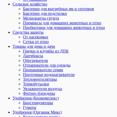
Сельское хозяйство
Бактерии для выгребных ям и септиков
Бактерии для подстилки
Мелиоранты грунта
Премиксы для домашних животных и птиц
Пробиотики для домашних животных и птиц
Средства защиты
От насекомых
Сетки от птиц
Товары для дома и дачи
Грядки и клумбы из ДПК
Ланчбоксы
Обогреватели
Отпариватели для одежды
Проращиватели семян
Проточные водонагреватели
Тепловентиляторы
Термобутылки
Увлажнители воздуха
Фитнес-блендеры
Удобрения (Биокомплекс)
Биостимуляторы
Гуматы
Удобрения (Органик Микс)
Раскислители почвы