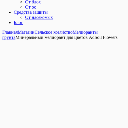
От блох
От ос
Средства защиты
От насекомых
Блог
Главная
Магазин
Сельское хозяйство
Мелиоранты
грунта
Минеральный мелиорант для цветов AdSoil Flowers