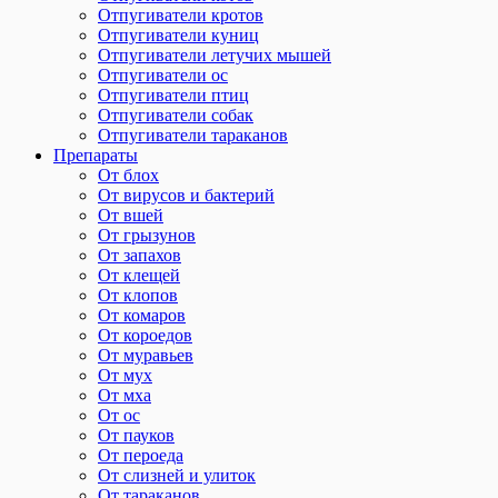
Отпугиватели кротов
Отпугиватели куниц
Отпугиватели летучих мышей
Отпугиватели ос
Отпугиватели птиц
Отпугиватели собак
Отпугиватели тараканов
Препараты
От блох
От вирусов и бактерий
От вшей
От грызунов
От запахов
От клещей
От клопов
От комаров
От короедов
От муравьев
От мух
От мха
От ос
От пауков
От пероеда
От слизней и улиток
От тараканов