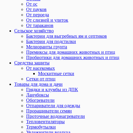
От ос
От пауков
От пероеда
От слизней и улиток
От тараканов
Сельское хозяйство
Бактерии для выгребных ям и септиков
Бактерии для подстилки
Мелиоранты грунта
Премиксы для домашних животных и птиц
Пробиотики для домашних животных и птиц
Средства защиты
От насекомых
Москитные сетки
Сетки от птиц
Товары для дома и дачи
Грядки и клумбы из ДПК
Ланчбоксы
Обогреватели
Отпариватели для одежды
Проращиватели семян
Проточные водонагреватели
Тепловентиляторы
Термобутылки
Увлажнители воздуха