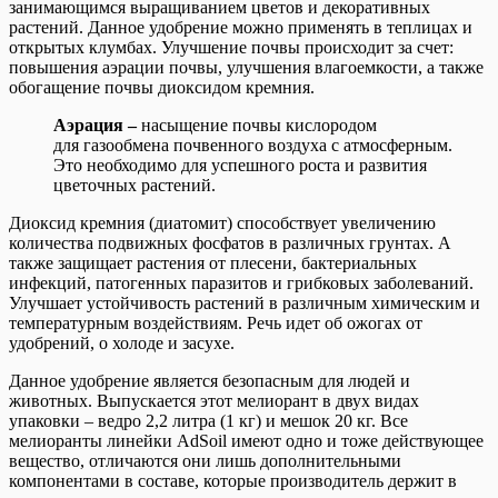
занимающимся выращиванием цветов и декоративных
растений. Данное удобрение можно применять в теплицах и
открытых клумбах. Улучшение почвы происходит за счет:
повышения аэрации почвы, улучшения влагоемкости, а также
обогащение почвы диоксидом кремния.
Аэрация –
насыщение почвы кислородом
для
газообмена
почвенного
воздуха
с
атмосферным
.
Это
необходимо
для
успешного
роста
и
развития
цветочных
растений
.
Диоксид кремния (диатомит) способствует увеличению
количества подвижных фосфатов в различных грунтах. А
также защищает растения от плесени, бактериальных
инфекций, патогенных паразитов и грибковых заболеваний.
Улучшает устойчивость растений в различным химическим и
температурным воздействиям. Речь идет об ожогах от
удобрений, о холоде и засухе.
Данное удобрение является безопасным для людей и
животных. Выпускается этот мелиорант в двух видах
упаковки – ведро 2,2 литра (1 кг) и мешок 20 кг. Все
мелиоранты линейки AdSoil имеют одно и тоже действующее
вещество, отличаются они лишь дополнительными
компонентами в составе, которые производитель держит в