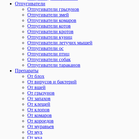
Отпугиватели
Отпугиватели грызунов
Отпугиватели змей
Отпугиватели комаров
Отпугиватели котов
Отпугиватели кротов
Отпугиватели куниц
Отпугиватели летучих мышей
Отпугиватели ос
Отпугиватели птиц
Отпугиватели собак
Отпугиватели тараканов
Препараты
От блох
От вирусов и бактерий
От вшей
От грызунов
От запахов
От клещей
От клопов
От комаров
От короедов
От муравьев
От мух
От мха