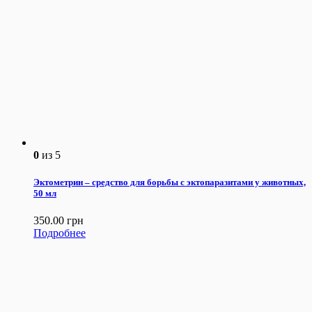
0
из 5
Эктометрин – средство для борьбы с эктопаразитами у животных,
50 мл
350.00
грн
Подробнее