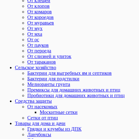
От клещей
От клопов
От комаров
От короедов
От муравьев
От мух
От мха
От ос
От пауков
От пероеда
От слизней и улиток
От тараканов
Сельское хозяйство
Бактерии для выгребных ям и септиков
Бактерии для подстилки
Мелиоранты грунта
Премиксы для домашних животных и птиц
Пробиотики для домашних животных и птиц
Средства защиты
От насекомых
Москитные сетки
Сетки от птиц
Товары для дома и дачи
Грядки и клумбы из ДПК
Ланчбоксы