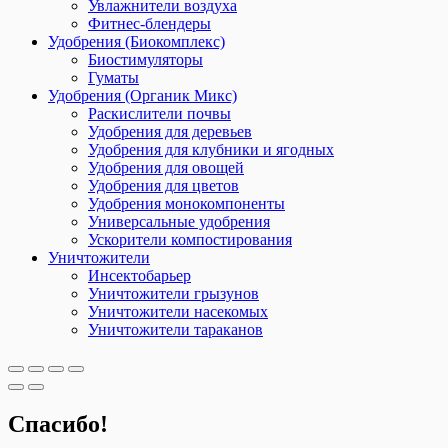
Увлажнители воздуха
Фитнес-блендеры
Удобрения (Биокомплекс)
Биостимуляторы
Гуматы
Удобрения (Органик Микс)
Раскислители почвы
Удобрения для деревьев
Удобрения для клубники и ягодных
Удобрения для овощей
Удобрения для цветов
Удобрения монокомпоненты
Универсальные удобрения
Ускорители компостирования
Уничтожители
Инсектобарьер
Уничтожители грызунов
Уничтожители насекомых
Уничтожители тараканов
Спасибо!