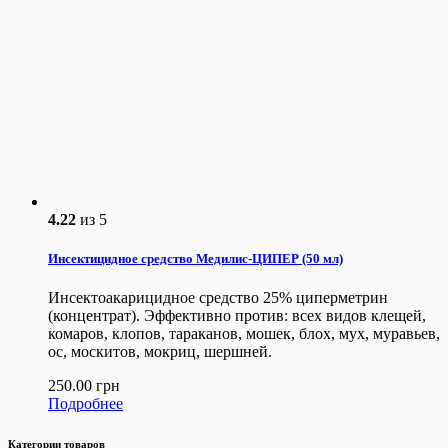
4.22
из 5
Инсектицидное средство Медилис-ЦИПЕР (50 мл)
Инсектоакарицидное средство 25% циперметрин
(концентрат). Эффективно против: всех видов клещей,
комаров, клопов, тараканов, мошек, блох, мух, муравьев,
ос, москитов, мокриц, шершней.
250.00
грн
Подробнее
Категории товаров