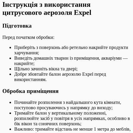
Інструкція з використання
цитрусового аерозоля Expel
Підготовка
Перед початком обробки:
Приберіть з поверхонь або ретельно накрийте продукти
харчування;
Виведіть домашніх тварин із приміщення, акваріуми —
накрийте;
Щільно зачиніть вікна та двері;
Добре збовтайте балон аерозолю Expel перед
використанням.
Обробка приміщення
Починайте розпилення з найдальшого кута кімнати,
поступово просуваючись у напрямку до виходу;
Тримайте балон у вертикальному положенні,
розпилюйте засіб у повітря в усіх напрямках, особливо в
бік вікон та сонячних поверхонь;
Важливо: тримайте відстань не менше 1 метра до меблів,