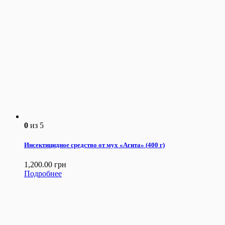
0
из 5
Инсектицидное средство от мух «Агита» (400 г)
1,200.00
грн
Подробнее