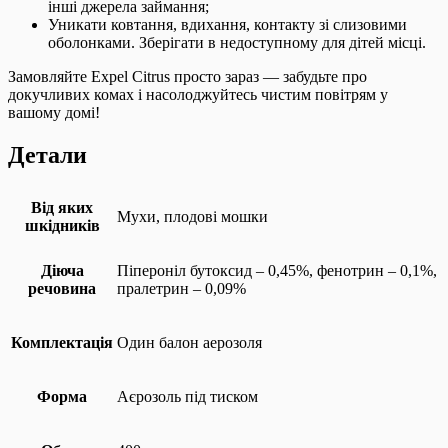
інші джерела займання;
Уникати ковтання, вдихання, контакту зі слизовими
оболонками. Зберігати в недоступному для дітей місці.
Замовляйте Expel Citrus просто зараз — забудьте про
докучливих комах і насолоджуйтесь чистим повітрям у
вашому домі!
Детали
Від яких
Мухи, плодові мошки
шкідників
Діюча
Піпероніл бутоксид – 0,45%, фенотрин – 0,1%,
речовина
пралетрин – 0,09%
Комплектація
Один балон аерозоля
Форма
Аєрозоль під тиском