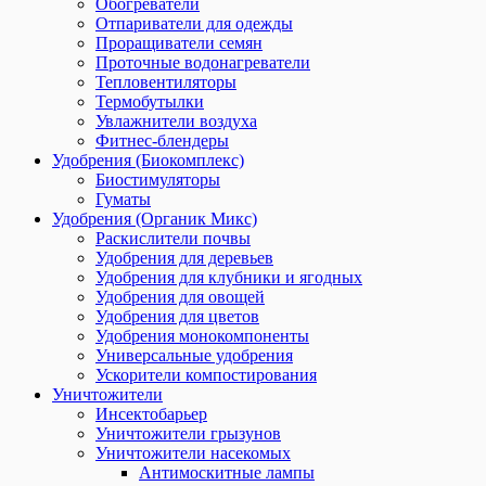
Обогреватели
Отпариватели для одежды
Проращиватели семян
Проточные водонагреватели
Тепловентиляторы
Термобутылки
Увлажнители воздуха
Фитнес-блендеры
Удобрения (Биокомплекс)
Биостимуляторы
Гуматы
Удобрения (Органик Микс)
Раскислители почвы
Удобрения для деревьев
Удобрения для клубники и ягодных
Удобрения для овощей
Удобрения для цветов
Удобрения монокомпоненты
Универсальные удобрения
Ускорители компостирования
Уничтожители
Инсектобарьер
Уничтожители грызунов
Уничтожители насекомых
Антимоскитные лампы