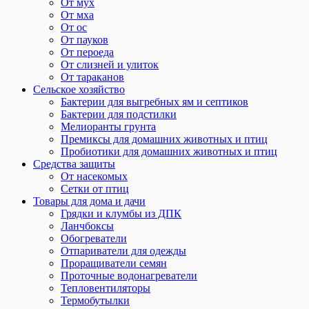
От мух
От мха
От ос
От пауков
От пероеда
От слизней и улиток
От тараканов
Сельское хозяйство
Бактерии для выгребных ям и септиков
Бактерии для подстилки
Мелиоранты грунта
Премиксы для домашних животных и птиц
Пробиотики для домашних животных и птиц
Средства защиты
От насекомых
Сетки от птиц
Товары для дома и дачи
Грядки и клумбы из ДПК
Ланчбоксы
Обогреватели
Отпариватели для одежды
Проращиватели семян
Проточные водонагреватели
Тепловентиляторы
Термобутылки