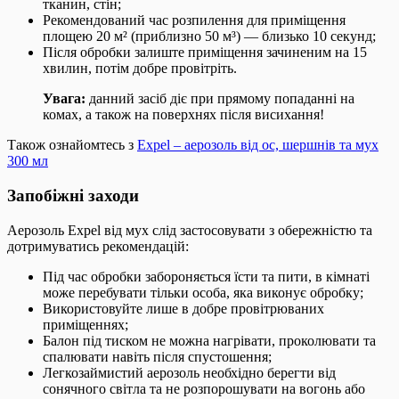
тканин, стін;
Рекомендований час розпилення для приміщення
площею 20 м² (приблизно 50 м³) — близько 10 секунд;
Після обробки залиште приміщення зачиненим на 15
хвилин, потім добре провітріть.
Увага:
данний засіб діє при прямому попаданні на
комах, а також на поверхнях після висихання!
Також ознайомтесь з
Expel – аерозоль від ос, шершнів та мух
300 мл
Запобіжні заходи
Аерозоль Expel від мух слід застосовувати з обережністю та
дотримуватись рекомендацій:
Під час обробки забороняється їсти та пити, в кімнаті
може перебувати тільки особа, яка виконує обробку;
Використовуйте лише в добре провітрюваних
приміщеннях;
Балон під тиском не можна нагрівати, проколювати та
спалювати навіть після спустошення;
Легкозаймистий аерозоль необхідно берегти від
сонячного світла та не розпорошувати на вогонь або