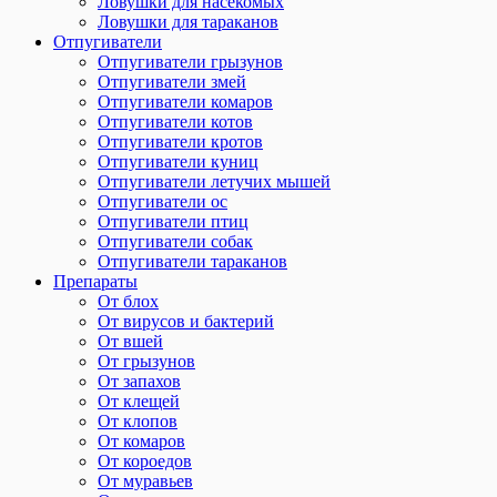
Ловушки для насекомых
Ловушки для тараканов
Отпугиватели
Отпугиватели грызунов
Отпугиватели змей
Отпугиватели комаров
Отпугиватели котов
Отпугиватели кротов
Отпугиватели куниц
Отпугиватели летучих мышей
Отпугиватели ос
Отпугиватели птиц
Отпугиватели собак
Отпугиватели тараканов
Препараты
От блох
От вирусов и бактерий
От вшей
От грызунов
От запахов
От клещей
От клопов
От комаров
От короедов
От муравьев