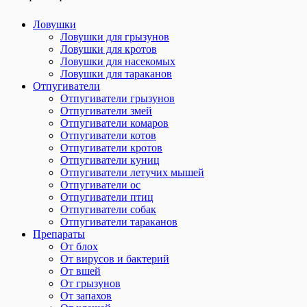
Ловушки
Ловушки для грызунов
Ловушки для кротов
Ловушки для насекомых
Ловушки для тараканов
Отпугиватели
Отпугиватели грызунов
Отпугиватели змей
Отпугиватели комаров
Отпугиватели котов
Отпугиватели кротов
Отпугиватели куниц
Отпугиватели летучих мышей
Отпугиватели ос
Отпугиватели птиц
Отпугиватели собак
Отпугиватели тараканов
Препараты
От блох
От вирусов и бактерий
От вшей
От грызунов
От запахов