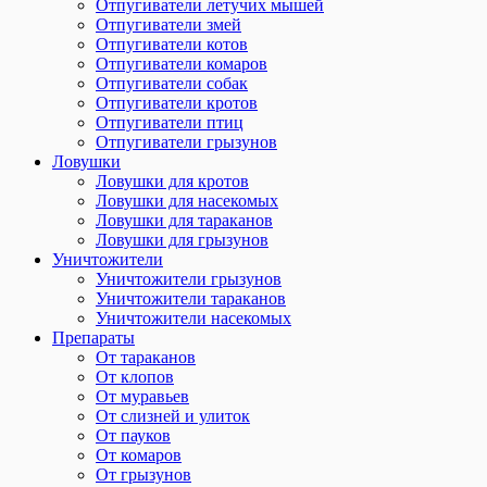
Отпугиватели летучих мышей
Отпугиватели змей
Отпугиватели котов
Отпугиватели комаров
Отпугиватели собак
Отпугиватели кротов
Отпугиватели птиц
Отпугиватели грызунов
Ловушки
Ловушки для кротов
Ловушки для насекомых
Ловушки для тараканов
Ловушки для грызунов
Уничтожители
Уничтожители грызунов
Уничтожители тараканов
Уничтожители насекомых
Препараты
От тараканов
От клопов
От муравьев
От слизней и улиток
От пауков
От комаров
От грызунов