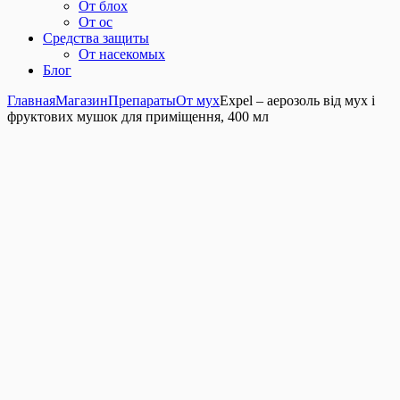
От блох
От ос
Средства защиты
От насекомых
Блог
Главная
Магазин
Препараты
От мух
Expel – аерозоль від мух і
фруктових мушок для приміщення, 400 мл