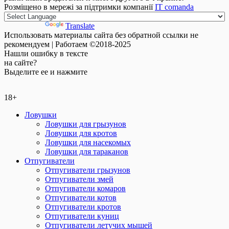
Розміщено в мережі за підтримки компанії
IT comanda
Powered by
Translate
Использовать материалы сайта без обратной ссылки не
рекомендуем | Работаем ©2018-2025
Нашли
ошибку
в тексте
на сайте?
Выделите ее и нажмите
18+
Ловушки
Ловушки для грызунов
Ловушки для кротов
Ловушки для насекомых
Ловушки для тараканов
Отпугиватели
Отпугиватели грызунов
Отпугиватели змей
Отпугиватели комаров
Отпугиватели котов
Отпугиватели кротов
Отпугиватели куниц
Отпугиватели летучих мышей