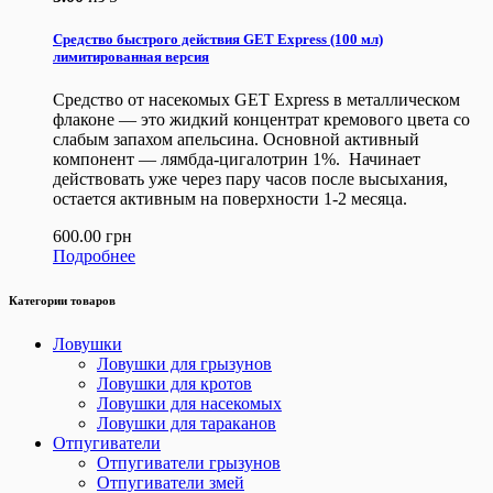
Средство быстрого действия GET Express (100 мл)
лимитированная версия
Средство от насекомых GET Express в металлическом
флаконе — это жидкий концентрат кремового цвета со
слабым запахом апельсина. Основной активный
компонент — лямбда-цигалотрин 1%. Начинает
действовать уже через пару часов после высыхания,
остается активным на поверхности 1-2 месяца.
600.00
грн
Подробнее
Категории товаров
Ловушки
Ловушки для грызунов
Ловушки для кротов
Ловушки для насекомых
Ловушки для тараканов
Отпугиватели
Отпугиватели грызунов
Отпугиватели змей