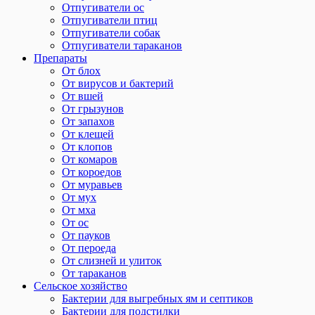
Отпугиватели ос
Отпугиватели птиц
Отпугиватели собак
Отпугиватели тараканов
Препараты
От блох
От вирусов и бактерий
От вшей
От грызунов
От запахов
От клещей
От клопов
От комаров
От короедов
От муравьев
От мух
От мха
От ос
От пауков
От пероеда
От слизней и улиток
От тараканов
Сельское хозяйство
Бактерии для выгребных ям и септиков
Бактерии для подстилки