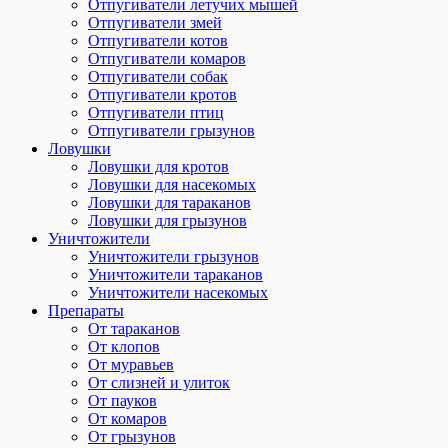
Отпугиватели летучих мышей
Отпугиватели змей
Отпугиватели котов
Отпугиватели комаров
Отпугиватели собак
Отпугиватели кротов
Отпугиватели птиц
Отпугиватели грызунов
Ловушки
Ловушки для кротов
Ловушки для насекомых
Ловушки для тараканов
Ловушки для грызунов
Уничтожители
Уничтожители грызунов
Уничтожители тараканов
Уничтожители насекомых
Препараты
От тараканов
От клопов
От муравьев
От слизней и улиток
От пауков
От комаров
От грызунов