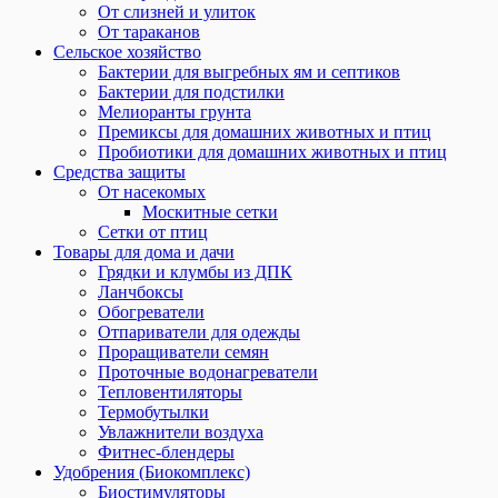
От слизней и улиток
От тараканов
Сельское хозяйство
Бактерии для выгребных ям и септиков
Бактерии для подстилки
Мелиоранты грунта
Премиксы для домашних животных и птиц
Пробиотики для домашних животных и птиц
Средства защиты
От насекомых
Москитные сетки
Сетки от птиц
Товары для дома и дачи
Грядки и клумбы из ДПК
Ланчбоксы
Обогреватели
Отпариватели для одежды
Проращиватели семян
Проточные водонагреватели
Тепловентиляторы
Термобутылки
Увлажнители воздуха
Фитнес-блендеры
Удобрения (Биокомплекс)
Биостимуляторы