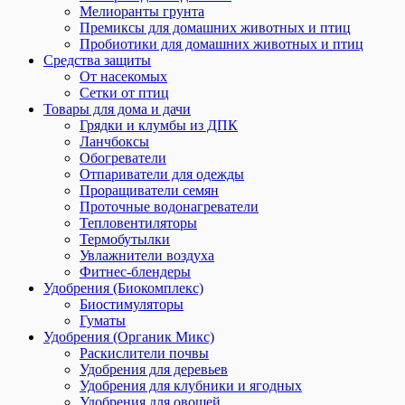
Мелиоранты грунта
Премиксы для домашних животных и птиц
Пробиотики для домашних животных и птиц
Средства защиты
От насекомых
Сетки от птиц
Товары для дома и дачи
Грядки и клумбы из ДПК
Ланчбоксы
Обогреватели
Отпариватели для одежды
Проращиватели семян
Проточные водонагреватели
Тепловентиляторы
Термобутылки
Увлажнители воздуха
Фитнес-блендеры
Удобрения (Биокомплекс)
Биостимуляторы
Гуматы
Удобрения (Органик Микс)
Раскислители почвы
Удобрения для деревьев
Удобрения для клубники и ягодных
Удобрения для овощей