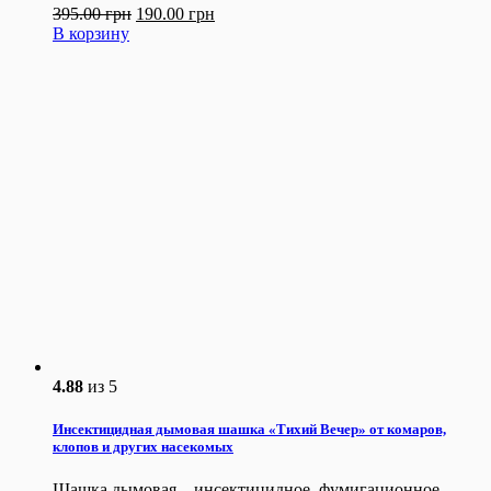
395.00
грн
190.00
грн
В корзину
4.88
из 5
Инсектицидная дымовая шашка «Тихий Вечер» от комаров,
клопов и других насекомых
Шашка дымовая – инсектицидное, фумигационное