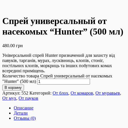
Спрей универсальный от
насекомых “Hunter” (500 мл)
480.00
грн
Універсальний спрей Hunter призначений для захисту від
павуків, тарганів, мурах, лусківниць, клопів, стоніг,
постільних клопів, моркриць та інших побутових комах
всередині приміщень.
Количество товара Спрей универсальный от насекомых
"Hunter" (500 мл)
В корзину
Артикул:
552
Категорий:
От блох
,
От комаров
,
От муравьев
,
От мух
,
От пауков
Описание
Детали
Отзывы (0)