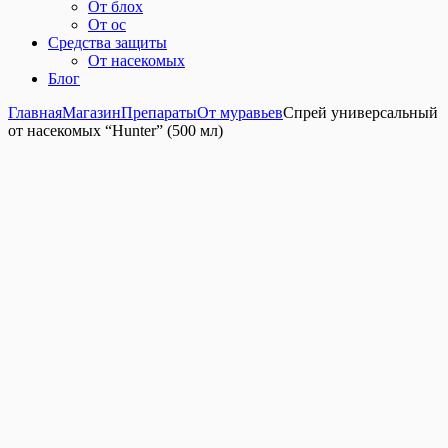
От блох
От ос
Средства защиты
От насекомых
Блог
Главная
Магазин
Препараты
От муравьев
Спрей универсальный
от насекомых “Hunter” (500 мл)