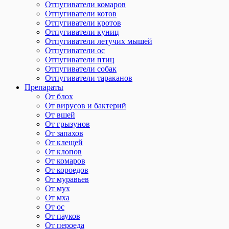
Отпугиватели комаров
Отпугиватели котов
Отпугиватели кротов
Отпугиватели куниц
Отпугиватели летучих мышей
Отпугиватели ос
Отпугиватели птиц
Отпугиватели собак
Отпугиватели тараканов
Препараты
От блох
От вирусов и бактерий
От вшей
От грызунов
От запахов
От клещей
От клопов
От комаров
От короедов
От муравьев
От мух
От мха
От ос
От пауков
От пероеда