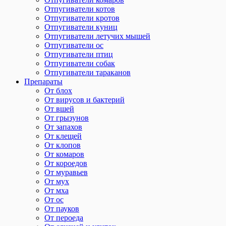
Отпугиватели котов
Отпугиватели кротов
Отпугиватели куниц
Отпугиватели летучих мышей
Отпугиватели ос
Отпугиватели птиц
Отпугиватели собак
Отпугиватели тараканов
Препараты
От блох
От вирусов и бактерий
От вшей
От грызунов
От запахов
От клещей
От клопов
От комаров
От короедов
От муравьев
От мух
От мха
От ос
От пауков
От пероеда