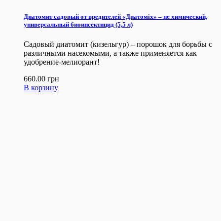
Диатомит садовый от вредителей «Диатомix» – не химический,
универсальный биоинсектицид (5,5 л)
Садовый диатомит (кизельгур) – порошок для борьбы с
различными насекомыми, а также применяется как
удобрение-мелиорант!
660.00
грн
В корзину