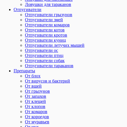
Ловушки для тараканов
Отпугиватели
Отпугиватели грызунов
Отпугиватели змей
Отпугиватели комаров
Отпугиватели котов
Отпугиватели кротов
Отпугиватели куниц
Отпугиватели летучих мышей
Отпугиватели ос
Отпугиватели птиц
Отпугиватели собак
Отпугиватели тараканов
Препараты
От блох
От вирусов и бактерий
От вшей
От грызунов
От запахов
От клещей
От клопов
От комаров
От короедов
От муравьев
От мух