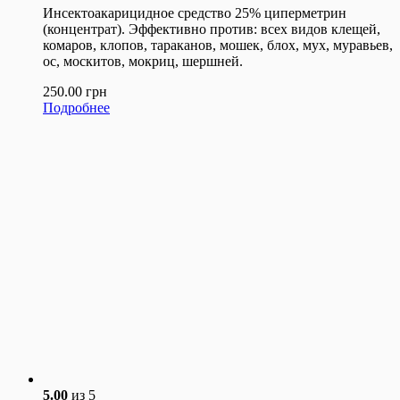
Инсектоакарицидное средство 25% циперметрин
(концентрат). Эффективно против: всех видов клещей,
комаров, клопов, тараканов, мошек, блох, мух, муравьев,
ос, москитов, мокриц, шершней.
250.00
грн
Подробнее
5.00
из 5