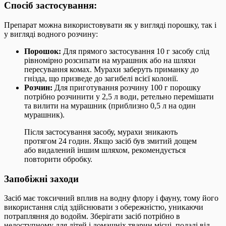
Спосіб застосування:
Препарат можна використовувати як у вигляді порошку, так і
у вигляді водного розчину:
Порошок:
Для прямого застосування 10 г засобу слід
рівномірно розсипати на мурашник або на шляхи
пересування комах. Мурахи заберуть приманку до
гнізда, що призведе до загибелі всієї колонії.
Розчин:
Для приготування розчину 100 г порошку
потрібно розчинити у 2,5 л води, ретельно перемішати
та вилити на мурашник (приблизно 0,5 л на один
мурашник).
Після застосування засобу, мурахи зникають
протягом 24 годин. Якщо засіб був змитий дощем
або видалений іншим шляхом, рекомендується
повторити обробку.
Запобіжні заходи
Засіб має токсичний вплив на водну флору і фауну, тому його
використання слід здійснювати з обережністю, уникаючи
потрапляння до водойм. Зберігати засіб потрібно в
недоступному для дітей і домашніх тварин місці, подалі від