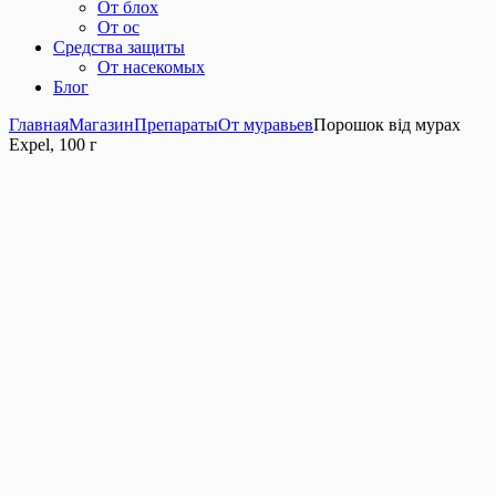
От блох
От ос
Средства защиты
От насекомых
Блог
Главная
Магазин
Препараты
От муравьев
Порошок від мурах
Expel, 100 г