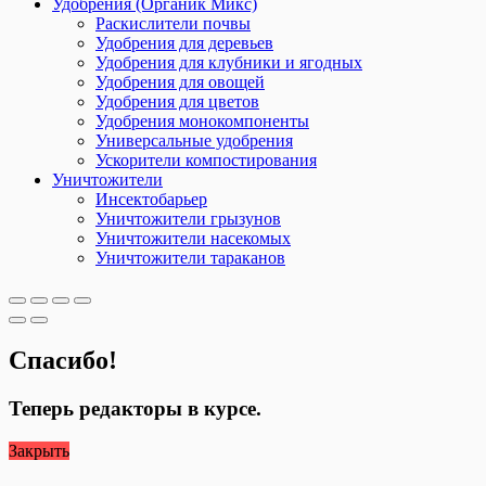
Удобрения (Органик Микс)
Раскислители почвы
Удобрения для деревьев
Удобрения для клубники и ягодных
Удобрения для овощей
Удобрения для цветов
Удобрения монокомпоненты
Универсальные удобрения
Ускорители компостирования
Уничтожители
Инсектобарьер
Уничтожители грызунов
Уничтожители насекомых
Уничтожители тараканов
Спасибо!
Теперь редакторы в курсе.
Закрыть