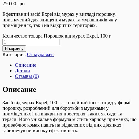
250.00
грн
Ефективний засіб Expel від мурах у вигляді порошку,
призначений для знищення мурах та мурашників як у
приміщеннях, так і на відкритих територіях.
Количество товара Порошок від мурах Expel, 100 г
В корзину
Категория:
От муравьев
Описание
Детали
Отзывы (0)
Описание
Засіб від мурах Expel, 100 г — надійний інсектицид у формі
порошку, розроблений для боротьби з мурахами у
приміщеннях і на відкритих просторах, таких як сади та
тераси. Його унікальна формула містить харчову приманку, що
приваблює комах навіть на віддалених від них ділянках,
забезпечуючи високу ефективність.