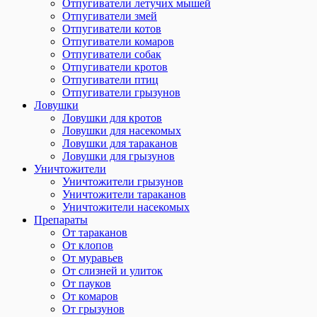
Отпугиватели летучих мышей
Отпугиватели змей
Отпугиватели котов
Отпугиватели комаров
Отпугиватели собак
Отпугиватели кротов
Отпугиватели птиц
Отпугиватели грызунов
Ловушки
Ловушки для кротов
Ловушки для насекомых
Ловушки для тараканов
Ловушки для грызунов
Уничтожители
Уничтожители грызунов
Уничтожители тараканов
Уничтожители насекомых
Препараты
От тараканов
От клопов
От муравьев
От слизней и улиток
От пауков
От комаров
От грызунов