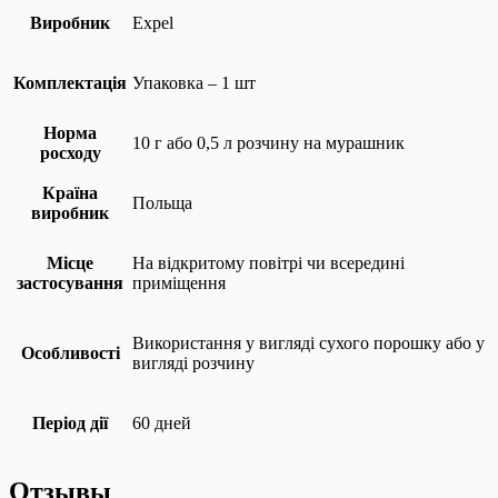
Виробник
Expel
Комплектація
Упаковка – 1 шт
Норма
10 г або 0,5 л розчину на мурашник
росходу
Країна
Польща
виробник
Місце
На відкритому повітрі чи всередині
застосування
приміщення
Використання у вигляді сухого порошку або у
Особливості
вигляді розчину
Період дії
60 дней
Отзывы