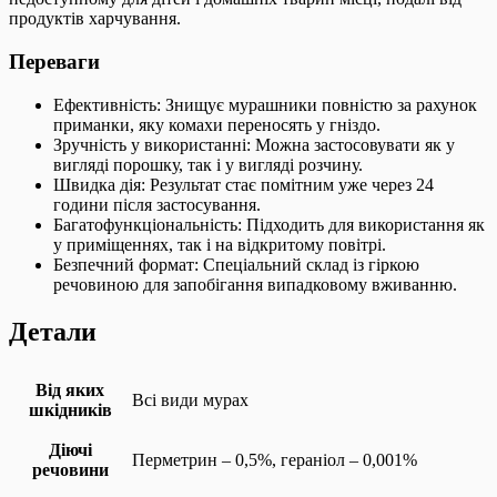
продуктів харчування.
Переваги
Ефективність: Знищує мурашники повністю за рахунок
приманки, яку комахи переносять у гніздо.
Зручність у використанні: Можна застосовувати як у
вигляді порошку, так і у вигляді розчину.
Швидка дія: Результат стає помітним уже через 24
години після застосування.
Багатофункціональність: Підходить для використання як
у приміщеннях, так і на відкритому повітрі.
Безпечний формат: Спеціальний склад із гіркою
речовиною для запобігання випадковому вживанню.
Детали
Від яких
Всі види мурах
шкідників
Діючі
Перметрин – 0,5%, гераніол – 0,001%
речовини