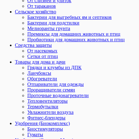
От слизней и улиток
От тараканов
Сельское хозяйство
Бактерии для выгребных ям и септиков
Бактерии для подстилки
Мелиоранты грунта
Премиксы для домашних животных и птиц
Пробиотики для домашних животных и птиц
Средства защиты
От насекомых
Сетки от птиц
Товары для дома и дачи
Грядки и клумбы из ДПК
Ланчбоксы
Обогреватели
Отпариватели для одежды
Проращиватели семян
Проточные водонагреватели
Тепловентиляторы
Термобутылки
Увлажнители воздуха
Фитнес-блендеры
Удобрения (Биокомплекс)
Биостимуляторы
Гуматы