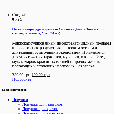
Скидка!
0
из 5
Инсектоакарицидное средство без запаха Дельта Зона м.к. от
клопов, тараканов, блох (50 мл)
Микрокапсулированный инсектоакарицидный препарат
широкого спектра действия с высоким острым и
длительным остаточным воздействием. Применяется
для уничтожения тараканов, муравьев, клопов, блох,
мух, комаров, крысиных клещей и прочих мелких
ползающих и летающих насекомых. Без запаха!
380.00
грн
190.00
грн
Подробнее
Категории товаров
Ловушки
Ловушки для грызунов
Ловушки для кротов
Ловушки для насекомых