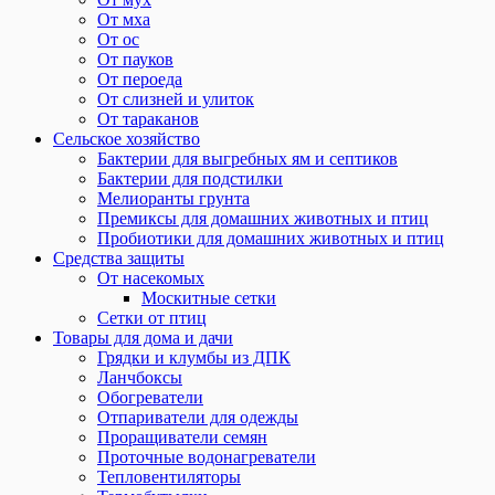
От мха
От ос
От пауков
От пероеда
От слизней и улиток
От тараканов
Сельское хозяйство
Бактерии для выгребных ям и септиков
Бактерии для подстилки
Мелиоранты грунта
Премиксы для домашних животных и птиц
Пробиотики для домашних животных и птиц
Средства защиты
От насекомых
Москитные сетки
Сетки от птиц
Товары для дома и дачи
Грядки и клумбы из ДПК
Ланчбоксы
Обогреватели
Отпариватели для одежды
Проращиватели семян
Проточные водонагреватели
Тепловентиляторы