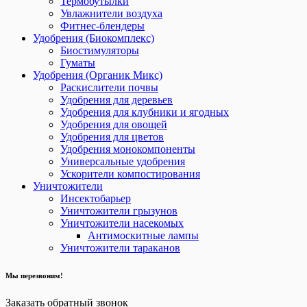
Термобутылки
Увлажнители воздуха
Фитнес-блендеры
Удобрения (Биокомплекс)
Биостимуляторы
Гуматы
Удобрения (Органик Микс)
Раскислители почвы
Удобрения для деревьев
Удобрения для клубники и ягодных
Удобрения для овощей
Удобрения для цветов
Удобрения монокомпоненты
Универсальные удобрения
Ускорители компостирования
Уничтожители
Инсектобарьер
Уничтожители грызунов
Уничтожители насекомых
Антимоскитные лампы
Уничтожители тараканов
Мы перезвоним!
Заказать обратный звонок