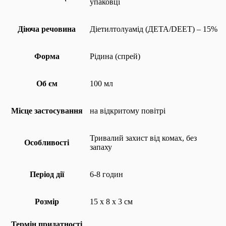
упаковці
Діюча речовина
Діетилтолуамід (ДЕТА/DEET) – 15%
Форма
Рідина (спрей)
Об єм
100 мл
Місце застосування
на відкритому повітрі
Тривалий захист від комах, без
Особливості
запаху
Період дії
6-8 годин
Розмір
15 х 8 х 3 см
Термін придатності