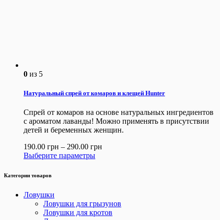
0
из 5
Натуральный спрей от комаров и клещей Hunter
Спрей от комаров на основе натуральных ингредиентов
с ароматом лаванды! Можно применять в присутствии
детей и беременных женщин.
190.00
грн
–
290.00
грн
Выберите параметры
Категории товаров
Ловушки
Ловушки для грызунов
Ловушки для кротов