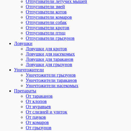
Отпугиватели летучих мышей
Отпугиватели змей
Отпугиватели котов
Отпугиватели комаров
Отпугиватели собак
Отпугиватели кротов
Отпугиватели птиц
Отпугиватели грызунов
Ловушки
Ловушки для кротов
Ловушки для насекомых
Ловушки для тараканов
Ловушки для грызунов
Уничтожители
Уничтожители грызунов
Уничтожители тараканов
Уничтожители насекомых
Препараты
От тараканов
От клопов
От муравьев
От слизней и улиток
От пауков
От комаров
От грызунов