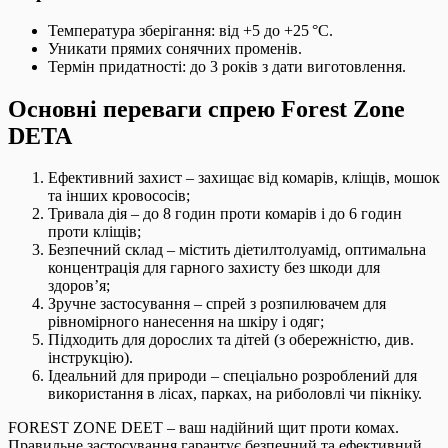
Температура зберігання: від +5 до +25 °C.
Уникати прямих сонячних променів.
Термін придатності: до 3 років з дати виготовлення.
Основні переваги спрею Forest Zone
DETA
Ефективний захист – захищає від комарів, кліщів, мошок
та інших кровососів;
Тривала дія – до 8 годин проти комарів і до 6 годин
проти кліщів;
Безпечний склад – містить діетилтолуамід, оптимальна
концентрація для гарного захисту без шкоди для
здоров’я;
Зручне застосування – спрей з розпилювачем для
рівномірного нанесення на шкіру і одяг;
Підходить для дорослих та дітей (з обережністю, див.
інструкцію).
Ідеальний для природи – спеціально розроблений для
використання в лісах, парках, на риболовлі чи пікніку.
FOREST ZONE DEET – ваш надійний щит проти комах.
Правильне застосування гарантує безпечний та ефективний