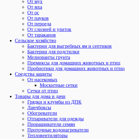
От мух
От мха
От ос
От пауков
От пероеда
От слизней и улиток
От тараканов
Сельское хозяйство
Бактерии для выгребных ям и септиков
Бактерии для подстилки
Мелиоранты грунта
Премиксы для домашних животных и птиц
Пробиотики для домашних животных и птиц
Средства защиты
От насекомых
Москитные сетки
Сетки от птиц
Товары для дома и дачи
Грядки и клумбы из ДПК
Ланчбоксы
Обогреватели
Отпариватели для одежды
Проращиватели семян
Проточные водонагреватели
Тепловентиляторы