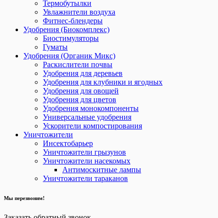
Термобутылки
Увлажнители воздуха
Фитнес-блендеры
Удобрения (Биокомплекс)
Биостимуляторы
Гуматы
Удобрения (Органик Микс)
Раскислители почвы
Удобрения для деревьев
Удобрения для клубники и ягодных
Удобрения для овощей
Удобрения для цветов
Удобрения монокомпоненты
Универсальные удобрения
Ускорители компостирования
Уничтожители
Инсектобарьер
Уничтожители грызунов
Уничтожители насекомых
Антимоскитные лампы
Уничтожители тараканов
Мы перезвоним!
Заказать обратный звонок