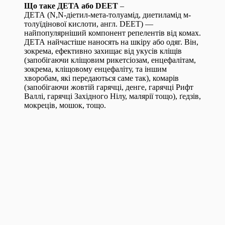
Що таке ДЕТА або DEET
–
ДЕТА (N,N-діетил-мета-толуамід, диетиламід м-
толуїдінової кислоти, англ. DEET) —
найпопулярніший компонент репелентів від комах.
ДЕТА найчастіше наносять на шкіру або одяг. Він,
зокрема, ефективно захищає від укусів кліщів
(запобігаючи кліщовим рикетсіозам, енцефалітам,
зокрема, кліщовому енцефаліту, та іншим
хворобам, які передаються саме так), комарів
(запобігаючи жовтій гарячці, денге, гарячці Рифт
Валлі, гарячці Західного Нілу, малярії тощо), ґедзів,
мокреців, мошок, тощо.