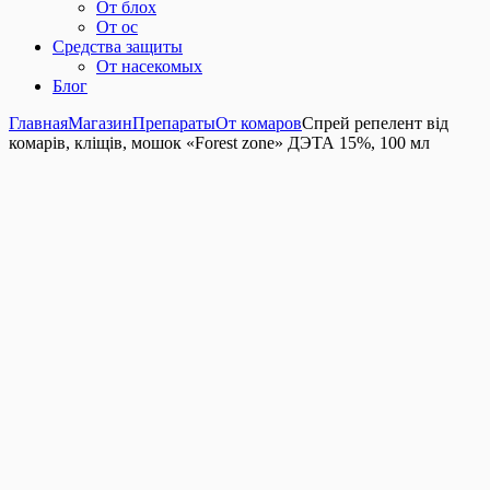
От блох
От ос
Средства защиты
От насекомых
Блог
Главная
Магазин
Препараты
От комаров
Спрей репелент від
комарів, кліщів, мошок «Forest zone» ДЭТА 15%, 100 мл