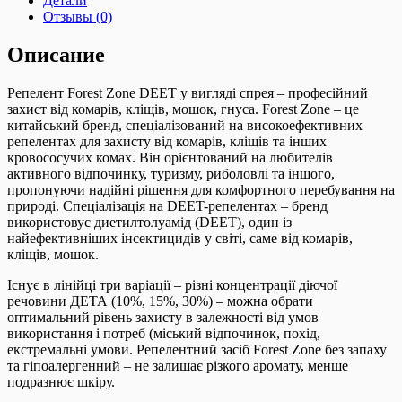
Детали
Отзывы (0)
Описание
Репелент Forest Zone DEET у вигляді спрея – професійний
захист від комарів, кліщів, мошок, гнуса. Forest Zone – це
китайський бренд, спеціалізований на високоефективних
репелентах для захисту від комарів, кліщів та інших
кровососучих комах. Він орієнтований на любителів
активного відпочинку, туризму, риболовлі та іншого,
пропонуючи надійні рішення для комфортного перебування на
природі. Спеціалізація на DEET-репелентах – бренд
використовує диетилтолуамід (DEET), один із
найефективніших інсектицидів у світі, саме від комарів,
кліщів, мошок.
Існує в лінійці три варіації – різні концентрації діючої
речовини ДЕТА (10%, 15%, 30%) – можна обрати
оптимальний рівень захисту в залежності від умов
використання і потреб (міський відпочинок, похід,
екстремальні умови. Репелентний засіб Forest Zone без запаху
та гіпоалергенний – не залишає різкого аромату, менше
подразнює шкіру.