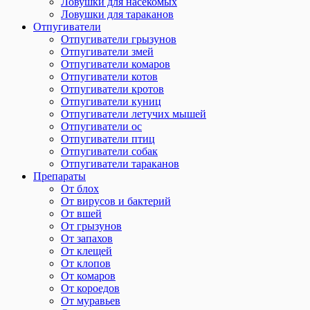
Ловушки для насекомых
Ловушки для тараканов
Отпугиватели
Отпугиватели грызунов
Отпугиватели змей
Отпугиватели комаров
Отпугиватели котов
Отпугиватели кротов
Отпугиватели куниц
Отпугиватели летучих мышей
Отпугиватели ос
Отпугиватели птиц
Отпугиватели собак
Отпугиватели тараканов
Препараты
От блох
От вирусов и бактерий
От вшей
От грызунов
От запахов
От клещей
От клопов
От комаров
От короедов
От муравьев