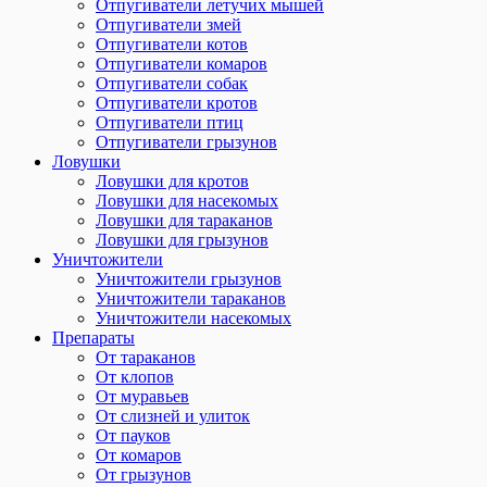
Отпугиватели летучих мышей
Отпугиватели змей
Отпугиватели котов
Отпугиватели комаров
Отпугиватели собак
Отпугиватели кротов
Отпугиватели птиц
Отпугиватели грызунов
Ловушки
Ловушки для кротов
Ловушки для насекомых
Ловушки для тараканов
Ловушки для грызунов
Уничтожители
Уничтожители грызунов
Уничтожители тараканов
Уничтожители насекомых
Препараты
От тараканов
От клопов
От муравьев
От слизней и улиток
От пауков
От комаров
От грызунов