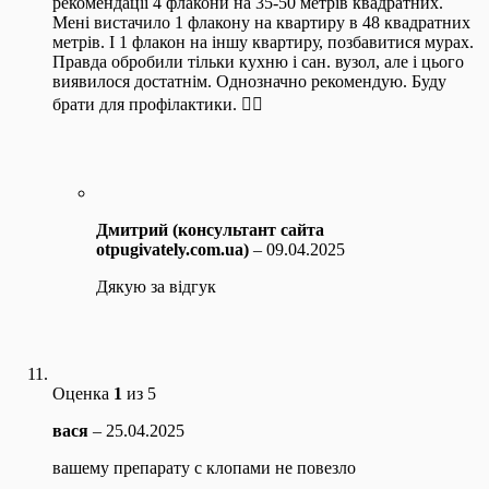
рекомендації 4 флакони на 35-50 метрів квадратних.
Мені вистачило 1 флакону на квартиру в 48 квадратних
метрів. І 1 флакон на іншу квартиру, позбавитися мурах.
Правда обробили тільки кухню і сан. вузол, але і цього
виявилося достатнім. Однозначно рекомендую. Буду
брати для профілактики. 👍🏻
Дмитрий (консультант сайта
otpugivately.com.ua)
–
09.04.2025
Дякую за відгук
Оценка
1
из 5
вася
–
25.04.2025
вашему препарату с клопами не повезло