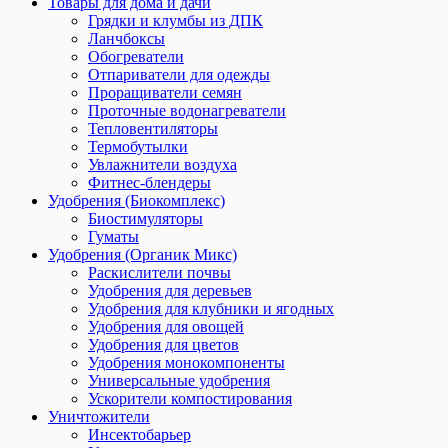
Товары для дома и дачи
Грядки и клумбы из ДПК
Ланчбоксы
Обогреватели
Отпариватели для одежды
Проращиватели семян
Проточные водонагреватели
Тепловентиляторы
Термобутылки
Увлажнители воздуха
Фитнес-блендеры
Удобрения (Биокомплекс)
Биостимуляторы
Гуматы
Удобрения (Органик Микс)
Раскислители почвы
Удобрения для деревьев
Удобрения для клубники и ягодных
Удобрения для овощей
Удобрения для цветов
Удобрения монокомпоненты
Универсальные удобрения
Ускорители компостирования
Уничтожители
Инсектобарьер