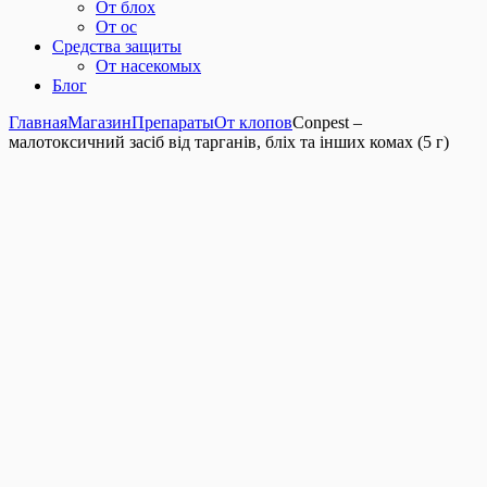
От блох
От ос
Средства защиты
От насекомых
Блог
Главная
Магазин
Препараты
От клопов
Conpest –
малотоксичний засіб від тарганів, бліх та інших комах (5 г)