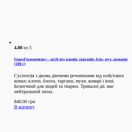
4.80
из 5
Guard (охоронець) – засіб від клопів, тарганів, бліх, мух, комарів
(100 г)
Суспензія з двома діючими речовинами від побутових
комах: клопи, блохи, таргани, мухи, комарі і інші.
Безпечний для людей та тварин. Тривалої дії, має
нейтральний запах.
840.00
грн
В корзину