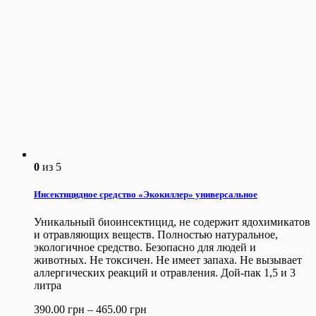
0
из 5
Инсектицидное средство «Экокиллер» универсальное
Уникальный биоинсектицид, не содержит ядохимикатов
и отравляющих веществ. Полностью натуральное,
экологичное средство. Безопасно для людей и
животных. Не токсичен. Не имеет запаха. Не вызывает
аллергических реакций и отравления. Дой-пак 1,5 и 3
литра
390.00
грн
–
465.00
грн