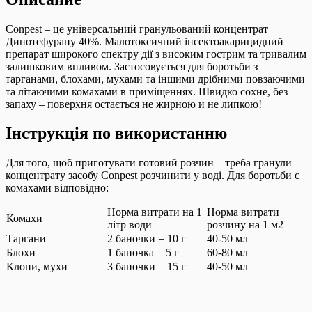
Conpest – це універсальний гранульований концентрат
Динотефурану 40%. Малотоксичний інсектоакарицидний
препарат широкого спектру дії з високим гострим та тривалим
залишковим впливом. Застосовується для боротьби з
тарганами, блохами, мухами та іншими дрібними повзаючими
та літаючими комахами в приміщеннях. Швидко сохне, без
запаху – поверхня остається не жирною и не липкою!
Інструкція по використанню
Для того, щоб приготувати готовий розчин – треба гранули
концентрату засобу Conpest розчинити у воді. Для боротьби с
комахами відповідно:
Норма витрати на 1
Норма витрати
Комахи
літр води
розчину на 1 м2
Таргани
2 баночки = 10 г
40-50 мл
Блохи
1 баночка = 5 г
60-80 мл
Клопи, мухи
3 баночки = 15 г
40-50 мл