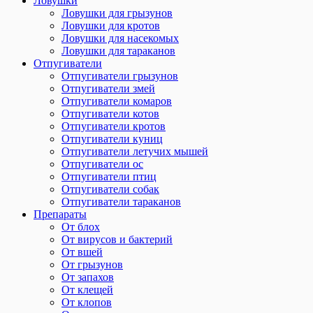
Ловушки
Ловушки для грызунов
Ловушки для кротов
Ловушки для насекомых
Ловушки для тараканов
Отпугиватели
Отпугиватели грызунов
Отпугиватели змей
Отпугиватели комаров
Отпугиватели котов
Отпугиватели кротов
Отпугиватели куниц
Отпугиватели летучих мышей
Отпугиватели ос
Отпугиватели птиц
Отпугиватели собак
Отпугиватели тараканов
Препараты
От блох
От вирусов и бактерий
От вшей
От грызунов
От запахов
От клещей
От клопов