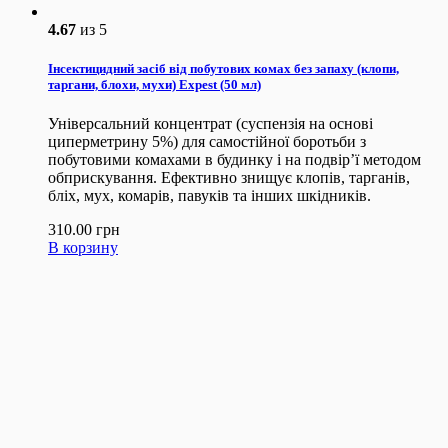
4.67
из 5
Інсектицидний засіб від побутових комах без запаху (клопи,
таргани, блохи, мухи) Expest (50 мл)
Універсальний концентрат (суспензія на основі
циперметрину 5%) для самостійної боротьби з
побутовими комахами в будинку і на подвір’ї методом
обприскування. Ефективно знищує клопів, тарганів,
бліх, мух, комарів, павуків та інших шкідників.
310.00
грн
В корзину