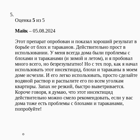
Оценка
5
из 5
Майк
–
05.08.2024
Этот препарат опробован и показал хороший результат в
борьбе от блох и тараканов. Действительно прост в
использовании. У меня всегда дома были проблемы с
блохами и тараканами (и зимой и летом), и я пробовал
много всего, но безрезультатно! Но с тех пор, как я начал
использовать этот инсектицид, блохи и тараканы в моем
доме исчезли. И его легко использовать, просто сделайте
водяной раствор и распылите его по всем уголкам
квартиры. Запах не резкий, быстро выветривается.
Короче говоря, я думаю, что этот инсектицид
действительно можно смело рекомендовать, если у вас
дома тоже есть проблемы с блохами и тараканами,
попробуйте!