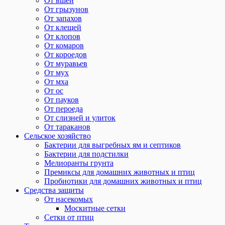
От вшей
От грызунов
От запахов
От клещей
От клопов
От комаров
От короедов
От муравьев
От мух
От мха
От ос
От пауков
От пероеда
От слизней и улиток
От тараканов
Сельское хозяйство
Бактерии для выгребных ям и септиков
Бактерии для подстилки
Мелиоранты грунта
Премиксы для домашних животных и птиц
Пробиотики для домашних животных и птиц
Средства защиты
От насекомых
Москитные сетки
Сетки от птиц