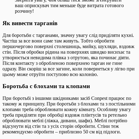
ваш оприскувач тим меньше буде витрата готового
розчину!
Як вивести тарганів
Для боротьби с тарганами, значну увагу слід приділяти кухні.
Частіш за все вони саме там живуть. Тобто обробити
першочергово поверхні столешниць, мийку, шухляди, вздовж
стін. Після обробки рідина на поверхнях швидко висихає та
утворюється невидима плівка з отрутою, яка починає діяти.
Після контакту з обробленою поверхнею тарган не гине
одразу. Він скоріш за все загине, коли повернеться у лігво при
цьому може отруїти поступово всю колонію.
Боротьба с блохами та клопами
При боротьбі з іншими шкідниками засіб Conpest працює по
такому ж принципу. При боротьби з блохами та з постільними
клопами треба оброблювати кожну кімнату. Особливу увагу
треба приділяти при обробці вздовж плінтусів та ретельно
оброблювати меблі (ліжка, дивани, шафи). Меблі потрібно
відсунути від стін та з усіх сторін обробити. Стіни теж
рекомендуємо обробити – приблизно 50 см від підлоги.