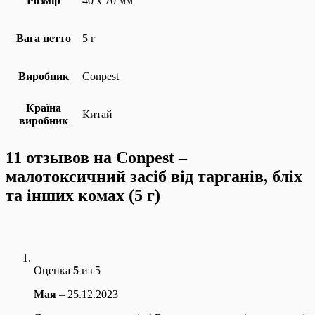
Розмір
40 х 70 мм
Вага нетто
5 г
Виробник
Conpest
Країна
Китай
виробник
11 отзывов на
Conpest –
малотоксичний засіб від тарганів, бліх
та інших комах (5 г)
Оценка
5
из 5
Мая
–
25.12.2023