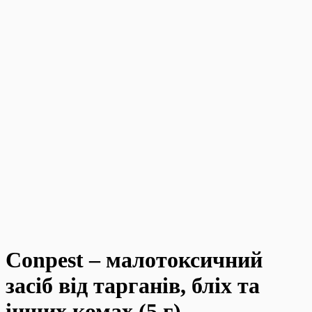
Conpest – малотоксичний
засіб від тарганів, бліх та
інших комах (5 г)