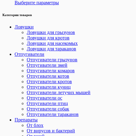
Выберите параметры
Категории товаров
Ловушки
Ловушки для грызунов
Ловушки для кротов
Ловушки для насекомых
Ловушки для тараканов
Отпугиватели
Отпугиватели грызунов
Отпугиватели змей
Отпугиватели комаров
Отпугиватели котов
Отпугиватели кротов
Отпугиватели куниц
Отпугиватели летучих мышей
Отпугиватели ос
Отпугиватели птиц
Отпугиватели собак
Отпугиватели тараканов
Препараты
От блох
От вирусов и бактерий