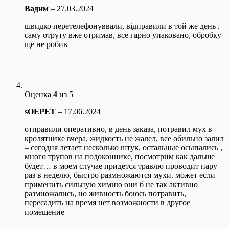
Вадим
–
27.03.2024
швидко перетелефонуввали, відправили в той же день .
саму отруту вже отримав, все гарно упаковано, обробку
ще не робив
Оценка
4
из 5
sOEPET
–
17.06.2024
отправили оперативно, в день заказа, потравил мух в
кролятнике вчера, жидкость не жалел, все обильно залил
– сегодня летает несколько штук, остальные осыпались ,
много трупов на подоконнике, посмотрим как дальше
будет… в моем случае придется травлю проводит пару
раз в неделю, быстро размножаются мухи. может если
применить сильную химию они б не так активно
размножались, но живность боюсь потравить,
пересадить на время нет возможности в другое
помещение