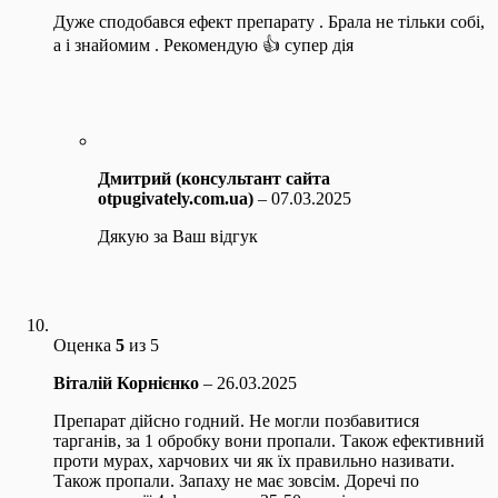
Дуже сподобався ефект препарату . Брала не тільки собі,
а і знайомим . Рекомендую 👍 супер дія
Дмитрий (консультант сайта
otpugivately.com.ua)
–
07.03.2025
Дякую за Ваш відгук
Оценка
5
из 5
Віталій Корнієнко
–
26.03.2025
Препарат дійсно годний. Не могли позбавитися
тарганів, за 1 обробку вони пропали. Також ефективний
проти мурах, харчових чи як їх правильно називати.
Також пропали. Запаху не має зовсім. Доречі по