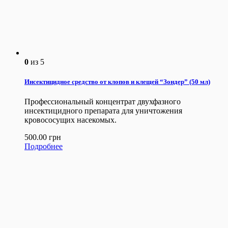
0
из 5
Инсектицидное средство от клопов и клещей “Зондер” (50 мл)
Профессиональный концентрат двухфазного
инсектицидного препарата для уничтожения
кровососущих насекомых.
500.00
грн
Подробнее