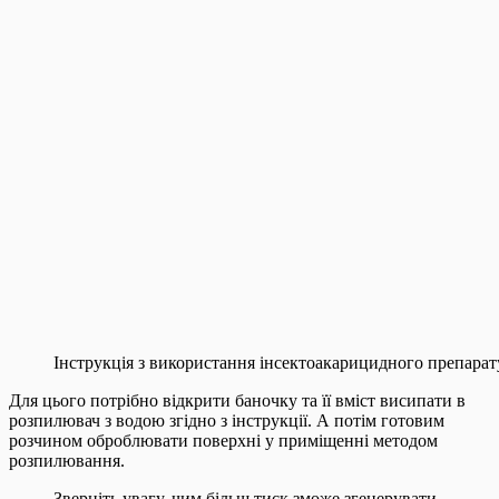
Інструкція з використання інсектоакарицидного препарат
Для цього потрібно відкрити баночку та її вміст висипати в
розпилювач з водою згідно з інструкції. А потім готовим
розчином оброблювати поверхні у приміщенні методом
розпилювання.
Зверніть увагу, чим більш тиск зможе згенерувати