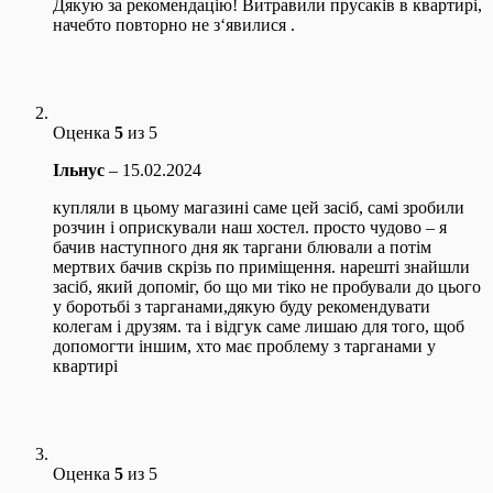
Дякую за рекомендацію! Витравили прусаків в квартирі,
начебто повторно не з‘явилися .
Оценка
5
из 5
Ільнус
–
15.02.2024
купляли в цьому магазині саме цей засіб, самі зробили
розчин і оприскували наш хостел. просто чудово – я
бачив наступного дня як таргани блювали а потім
мертвих бачив скрізь по приміщення. нарешті знайшли
засіб, який допоміг, бо що ми тіко не пробували до цього
у боротьбі з тарганами,дякую буду рекомендувати
колегам і друзям. та і відгук саме лишаю для того, щоб
допомогти іншим, хто має проблему з тарганами у
квартирі
Оценка
5
из 5