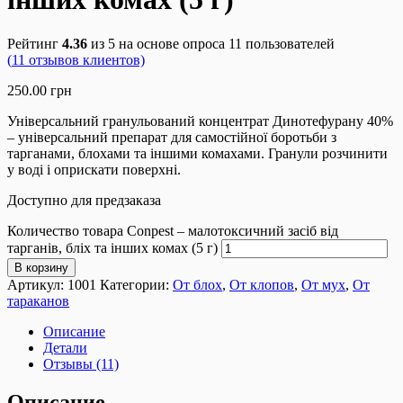
Рейтинг
4.36
из 5 на основе опроса
11
пользователей
(
11
отзывов клиентов)
250.00
грн
Універсальний гранульований концентрат Динотефурану 40%
– універсальний препарат для самостійної боротьби з
тарганами, блохами та іншими комахами. Гранули розчинити
у воді і оприскати поверхні.
Доступно для предзаказа
Количество товара Conpest – малотоксичний засіб від
тарганів, бліх та інших комах (5 г)
В корзину
Артикул:
1001
Категории:
От блох
,
От клопов
,
От мух
,
От
тараканов
Описание
Детали
Отзывы (11)
Описание