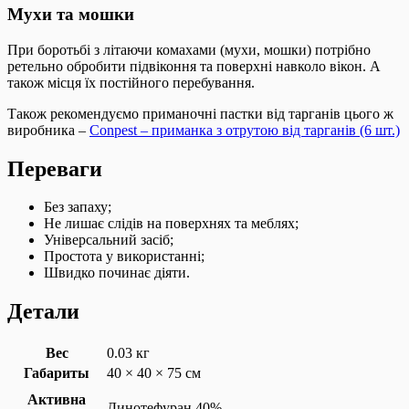
Мухи та мошки
При боротьбі з літаючи комахами (мухи, мошки) потрібно
ретельно обробити підвіконня та поверхні навколо вікон. А
також місця їх постійного перебування.
Також рекомендуємо приманочні пастки від тарганів цього ж
виробника –
Conpest – приманка з отрутою від тарганів (6 шт.)
Переваги
Без запаху;
Не лишає слідів на поверхнях та меблях;
Універсальний засіб;
Простота у використанні;
Швидко починає діяти.
Детали
Вес
0.03 кг
Габариты
40 × 40 × 75 см
Активна
Динотефуран 40%