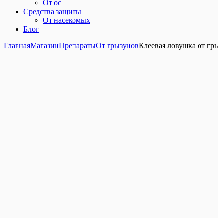
От ос
Средства защиты
От насекомых
Блог
Главная
Магазин
Препараты
От грызунов
Клеевая ловушка от гры