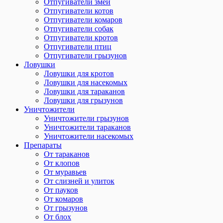
Отпугиватели змей
Отпугиватели котов
Отпугиватели комаров
Отпугиватели собак
Отпугиватели кротов
Отпугиватели птиц
Отпугиватели грызунов
Ловушки
Ловушки для кротов
Ловушки для насекомых
Ловушки для тараканов
Ловушки для грызунов
Уничтожители
Уничтожители грызунов
Уничтожители тараканов
Уничтожители насекомых
Препараты
От тараканов
От клопов
От муравьев
От слизней и улиток
От пауков
От комаров
От грызунов
От блох