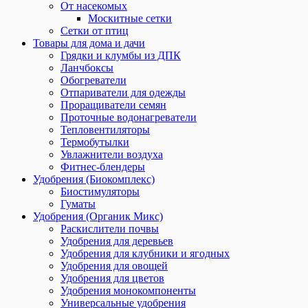
От насекомых
Москитные сетки
Сетки от птиц
Товары для дома и дачи
Грядки и клумбы из ДПК
Ланчбоксы
Обогреватели
Отпариватели для одежды
Проращиватели семян
Проточные водонагреватели
Тепловентиляторы
Термобутылки
Увлажнители воздуха
Фитнес-блендеры
Удобрения (Биокомплекс)
Биостимуляторы
Гуматы
Удобрения (Органик Микс)
Раскислители почвы
Удобрения для деревьев
Удобрения для клубники и ягодных
Удобрения для овощей
Удобрения для цветов
Удобрения монокомпоненты
Универсальные удобрения