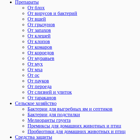
Препараты
От блох
От вирусов и бактерий
От вшей
От грызунов
От запахов
От клещей
От клопов
От комаров
От короедов
От муравьев
От мух
От мха
От ос
От пауков
От пероеда
От слизней и улиток
От тараканов
Сельское хозяйство
Бактерии для выгребных ям и септиков
Бактерии для подстилки
Мелиоранты грунта
Премиксы для домашних животных и птиц
Пробиотики для домашних животных и птиц
Средства защиты