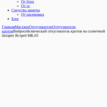
От блох
От ос
Средства защиты
От насекомых
Блог
Главная
Магазин
Отпугиватели
Отпугиватели
кротов
Вибросейсмический отпугиватель кротов на солнечной
батарее Ястреб МК.03