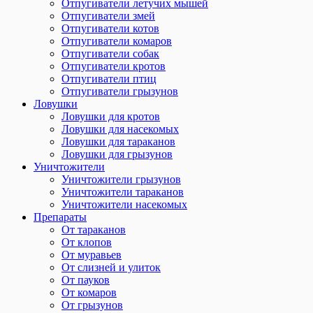
Отпугиватели летучих мышей
Отпугиватели змей
Отпугиватели котов
Отпугиватели комаров
Отпугиватели собак
Отпугиватели кротов
Отпугиватели птиц
Отпугиватели грызунов
Ловушки
Ловушки для кротов
Ловушки для насекомых
Ловушки для тараканов
Ловушки для грызунов
Уничтожители
Уничтожители грызунов
Уничтожители тараканов
Уничтожители насекомых
Препараты
От тараканов
От клопов
От муравьев
От слизней и улиток
От пауков
От комаров
От грызунов