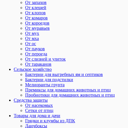
От запахов
От клещей
От клопов
От комаров
От короедов
От муравьев
От мух
От мха
От ос
От пауков
От пероеда
От слизней и улиток
От тараканов
Сельское хозяйство
Бактерии для выгребных ям и септиков
Бактерии для подстилки
Мелиоранты грунта
Премиксы для домашних животных и птиц
Пробиотики для домашних животных и птиц
Средства защиты
От насекомых
Сетки от птиц
Товары для дома и дачи
Грядки и клумбы из ДПК
Ланчбоксы