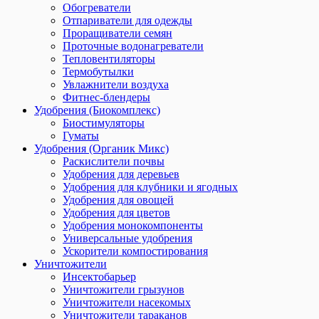
Обогреватели
Отпариватели для одежды
Проращиватели семян
Проточные водонагреватели
Тепловентиляторы
Термобутылки
Увлажнители воздуха
Фитнес-блендеры
Удобрения (Биокомплекс)
Биостимуляторы
Гуматы
Удобрения (Органик Микс)
Раскислители почвы
Удобрения для деревьев
Удобрения для клубники и ягодных
Удобрения для овощей
Удобрения для цветов
Удобрения монокомпоненты
Универсальные удобрения
Ускорители компостирования
Уничтожители
Инсектобарьер
Уничтожители грызунов
Уничтожители насекомых
Уничтожители тараканов