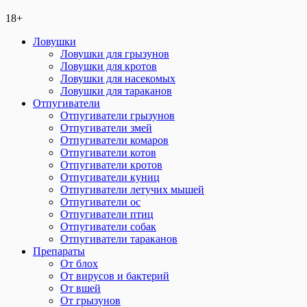
18+
Ловушки
Ловушки для грызунов
Ловушки для кротов
Ловушки для насекомых
Ловушки для тараканов
Отпугиватели
Отпугиватели грызунов
Отпугиватели змей
Отпугиватели комаров
Отпугиватели котов
Отпугиватели кротов
Отпугиватели куниц
Отпугиватели летучих мышей
Отпугиватели ос
Отпугиватели птиц
Отпугиватели собак
Отпугиватели тараканов
Препараты
От блох
От вирусов и бактерий
От вшей
От грызунов