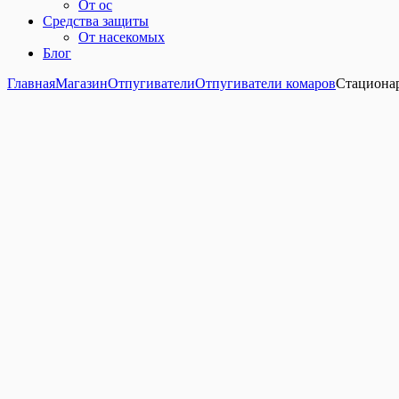
От ос
Средства защиты
От насекомых
Блог
Главная
Магазин
Отпугиватели
Отпугиватели комаров
Стационар