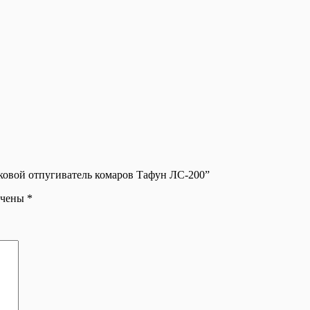
уковой отпугиватель комаров Тафун ЛС-200”
ечены
*