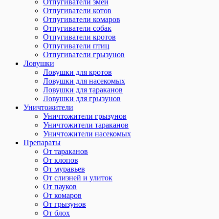
Отпугиватели змей
Отпугиватели котов
Отпугиватели комаров
Отпугиватели собак
Отпугиватели кротов
Отпугиватели птиц
Отпугиватели грызунов
Ловушки
Ловушки для кротов
Ловушки для насекомых
Ловушки для тараканов
Ловушки для грызунов
Уничтожители
Уничтожители грызунов
Уничтожители тараканов
Уничтожители насекомых
Препараты
От тараканов
От клопов
От муравьев
От слизней и улиток
От пауков
От комаров
От грызунов
От блох