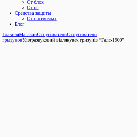
От блох
От ос
Средства защиты
От насекомых
Блог
Главная
Магазин
Отпугиватели
Отпугиватели
грызунов
Ультразвуковий відлякувач гризунів “Галс-1500”