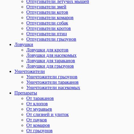
Отпугиватели летучих мышей
Отпугиватели змей
Отпугиватели котов
Отпугиватели комаров
Отпугиватели собак
Отпугиватели кротов
Отпугиватели птиц
Отпугиватели грызунов
Ловушки
Ловушки для кротов
Ловушки для насекомых
Ловушки для тараканов
Ловушки для грызунов
Уничтожители
Уничтожители грызунов
Уничтожители тараканов
Уничтожители насекомых
Препараты
От тараканов
От клопов
От муравьев
От слизней и улиток
От пауков
От комаров
От грызунов