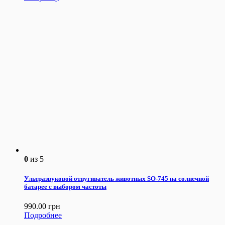
0
из 5
Ультразвуковой отпугиватель животных SO-745 на солнечной
батарее с выбором частоты
990.00
грн
Подробнее