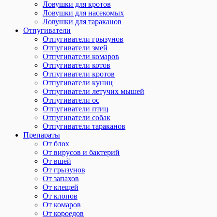
Ловушки для кротов
Ловушки для насекомых
Ловушки для тараканов
Отпугиватели
Отпугиватели грызунов
Отпугиватели змей
Отпугиватели комаров
Отпугиватели котов
Отпугиватели кротов
Отпугиватели куниц
Отпугиватели летучих мышей
Отпугиватели ос
Отпугиватели птиц
Отпугиватели собак
Отпугиватели тараканов
Препараты
От блох
От вирусов и бактерий
От вшей
От грызунов
От запахов
От клещей
От клопов
От комаров
От короедов