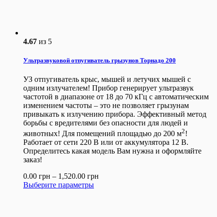
4.67
из 5
Ультразвуковой отпугиватель грызунов Торнадо 200
УЗ отпугиватель крыс, мышей и летучих мышей с
одним излучателем! Прибор генерирует ультразвук
частотой в диапазоне от 18 до 70 кГц с автоматическим
изменением частоты – это не позволяет грызунам
привыкать к излучению прибора. Эффективный метод
борьбы с вредителями без опасности для людей и
2
животных! Для помещений площадью до 200 м
!
Работает от сети 220 В или от аккумулятора 12 В.
Определитесь какая модель Вам нужна и оформляйте
заказ!
0.00
грн
–
1,520.00
грн
Выберите параметры