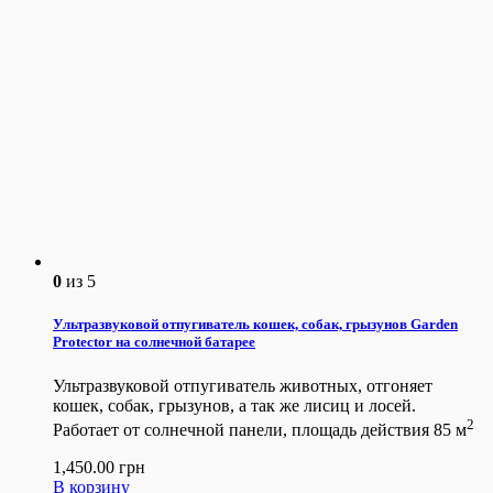
0
из 5
Ультразвуковой отпугиватель кошек, собак, грызунов Garden
Protector на солнечной батарее
Ультразвуковой отпугиватель животных, отгоняет
кошек, собак, грызунов, а так же лисиц и лосей.
2
Работает от солнечной панели, площадь действия 85 м
1,450.00
грн
В корзину