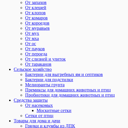
От запахов
От клещей
От клопов
От комаров
От короедов
От муравьев
От мух
От мха
От ос
От пауков
От пероеда
От слизней и улиток
От тараканов
Сельское хозяйство
Бактерии для выгребных ям и септиков
Бактерии для подстилки
Мелиоранты грунта
Премиксы для домашних животных и птиц
Пробиотики для домашних животных и птиц
Средства защиты
От насекомых
Москитные сетки
Сетки от птиц
Товары для дома и дачи
Грядки и клумбы из ДПК