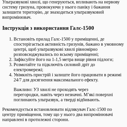
Ультразвукові хвилі, що генеруються, впливають на нервову
систему гризуна, провокуючи у нього паніку і бажання
залишити територію, де знаходиться ультразвуковий
випромінювач.
Інструкція з використання Галс-1500
Встановіть прилад Галс-1500 у приміщенні, де
спостерігається активність гризунів, бажано в умовному
центрі, щоб ультразвукові хвилі рівномірно
розповсюджувались по всьому приміщенні;
Зафіксуйте його на 1-1,5 метра вище рівня підлоги;
Розмотайте та підключіть силовий дріт до
електромережі;
Увімкніть пристрій і залиште його працювати в режимі
24/7 для досягнення максимального ефекту.
Важливо: УЗ хвилі не проходять через
перегородки, навіть через незначні. М’які поверхні
поглинають ультразвук, а тверді відбивають.
Рекомендується встановлювати відлякувач Галс-1500 по
центру приміщення, тому що у нього два випромінювачі
направлені в протилежні сторони.