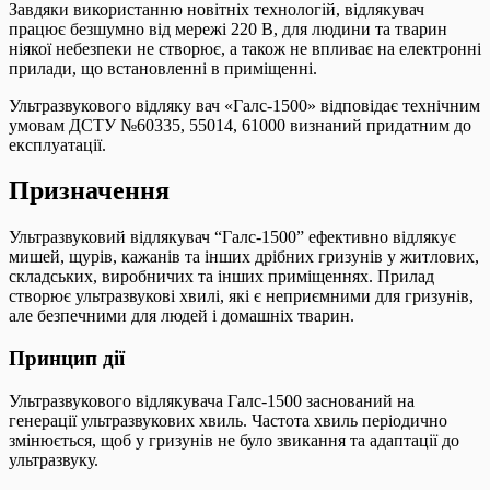
Завдяки використанню новітніх технологій, відлякувач
працює безшумно від мережі 220 В, для людини та тварин
ніякої небезпеки не створює, а також не впливає на електронні
прилади, що встановленні в приміщенні.
Ультразвукового відляку вач «Галс-1500» відповідає технічним
умовам ДСТУ №60335, 55014, 61000 визнаний придатним до
експлуатації.
Призначення
Ультразвуковий відлякувач “Галс-1500” ефективно відлякує
мишей, щурів, кажанів та інших дрібних гризунів у житлових,
складських, виробничих та інших приміщеннях. Прилад
створює ультразвукові хвилі, які є неприємними для гризунів,
але безпечними для людей і домашніх тварин.
Принцип дії
Ультразвукового відлякувача Галс-1500 заснований на
генерації ультразвукових хвиль. Частота хвиль періодично
змінюється, щоб у гризунів не було звикання та адаптації до
ультразвуку.