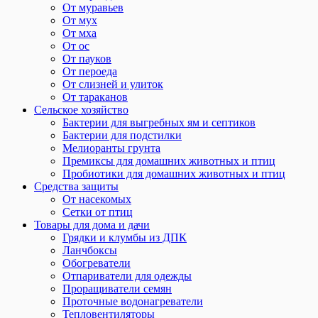
От муравьев
От мух
От мха
От ос
От пауков
От пероеда
От слизней и улиток
От тараканов
Сельское хозяйство
Бактерии для выгребных ям и септиков
Бактерии для подстилки
Мелиоранты грунта
Премиксы для домашних животных и птиц
Пробиотики для домашних животных и птиц
Средства защиты
От насекомых
Сетки от птиц
Товары для дома и дачи
Грядки и клумбы из ДПК
Ланчбоксы
Обогреватели
Отпариватели для одежды
Проращиватели семян
Проточные водонагреватели
Тепловентиляторы