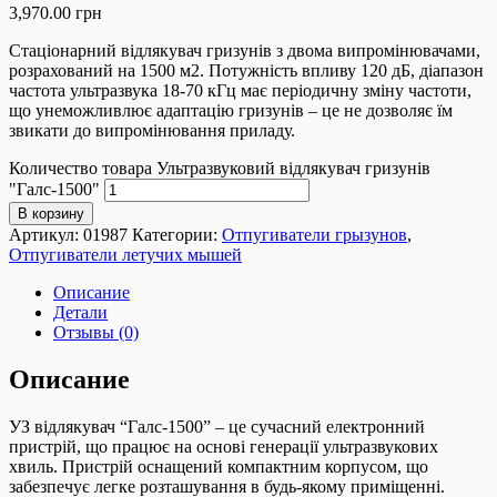
3,970.00
грн
Стаціонарний відлякувач гризунів з двома випромінювачами,
розрахований на 1500 м2. Потужність впливу 120 дБ, діапазон
частота ультразвука 18-70 кГц має періодичну зміну частоти,
що унеможливлює адаптацію гризунів – це не дозволяє їм
звикати до випромінювання приладу.
Количество товара Ультразвуковий відлякувач гризунів
"Галс-1500"
В корзину
Артикул:
01987
Категории:
Отпугиватели грызунов
,
Отпугиватели летучих мышей
Описание
Детали
Отзывы (0)
Описание
УЗ відлякувач “Галс-1500” – це сучасний електронний
пристрій, що працює на основі генерації ультразвукових
хвиль. Пристрій оснащений компактним корпусом, що
забезпечує легке розташування в будь-якому приміщенні.