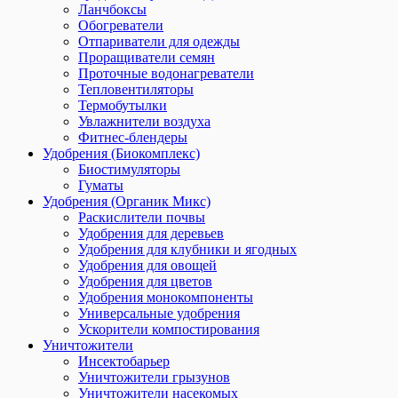
Ланчбоксы
Обогреватели
Отпариватели для одежды
Проращиватели семян
Проточные водонагреватели
Тепловентиляторы
Термобутылки
Увлажнители воздуха
Фитнес-блендеры
Удобрения (Биокомплекс)
Биостимуляторы
Гуматы
Удобрения (Органик Микс)
Раскислители почвы
Удобрения для деревьев
Удобрения для клубники и ягодных
Удобрения для овощей
Удобрения для цветов
Удобрения монокомпоненты
Универсальные удобрения
Ускорители компостирования
Уничтожители
Инсектобарьер
Уничтожители грызунов
Уничтожители насекомых