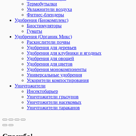
Термобутылки
Увлажнители воздуха
Фитнес-блендеры
Удобрения (Биокомплекс)
Биостимуляторы
Гуматы
Удобрения (Органик Микс)
Раскислители почвы
Удобрения для деревьев
Удобрения для клубники и ягодных
Удобрения для овощей
Удобрения для цветов
Удобрения монокомпоненты
Универсальные удобрения
Ускорители компостирования
Уничтожители
Инсектобарьер
Уничтожители грызунов
Уничтожители насекомых
Уничтожители тараканов