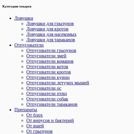
Категории товаров
Ловушки
Ловушки для грызунов
Ловушки для кротов
Ловушки для насекомых
Ловушки для тараканов
Отпугиватели
Отпугиватели грызунов
Отпугиватели змей
Отпугиватели комаров
Отпугиватели котов
Отпугиватели кротов
Отпугиватели куниц
Отпугиватели летучих мышей
Отпугиватели ос
Отпугиватели птиц
Отпугиватели собак
Отпугиватели тараканов
Препараты
От блох
От вирусов и бактерий
От вшей
От грызунов