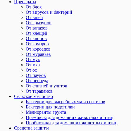
Препараты
От блох
От вирусов и бактерий
От вшей
От грызунов
От запахов
От клещей
От клопов
От комаров
От короедов
От муравьев
От мух
От мха
От ос
От пауков
От пероеда
От слизней и улиток
От тараканов
Сельское хозяйство
Бактерии для выгребных ям и септиков
Бактерии для подстилки
Мелиоранты грунта
Премиксы для домашних животных и птиц
Пробиотики для домашних животных и птиц
Средства защиты