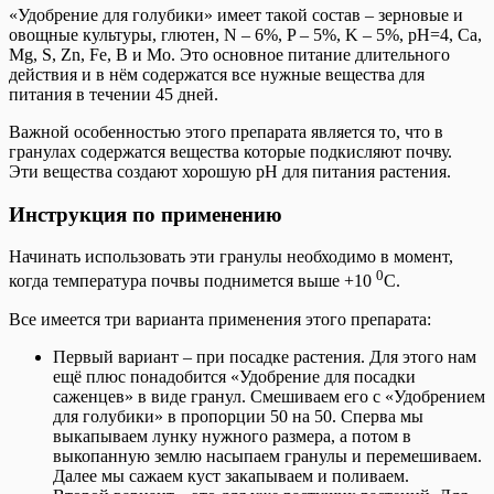
«Удобрение для голубики» имеет такой состав – зерновые и
овощные культуры, глютен, N – 6%, P – 5%, K – 5%, рН=4, Ca,
Mg, S, Zn, Fe, B и Mo. Это основное питание длительного
действия и в нём содержатся все нужные вещества для
питания в течении 45 дней.
Важной особенностью этого препарата является то, что в
гранулах содержатся вещества которые подкисляют почву.
Эти вещества создают хорошую pH для питания растения.
Инструкция по применению
Начинать использовать эти гранулы необходимо в момент,
0
когда температура почвы поднимется выше +10
С.
Все имеется три варианта применения этого препарата:
Первый вариант – при посадке растения. Для этого нам
ещё плюс понадобится «Удобрение для посадки
саженцев» в виде гранул. Смешиваем его с «Удобрением
для голубики» в пропорции 50 на 50. Сперва мы
выкапываем лунку нужного размера, а потом в
выкопанную землю насыпаем гранулы и перемешиваем.
Далее мы сажаем куст закапываем и поливаем.