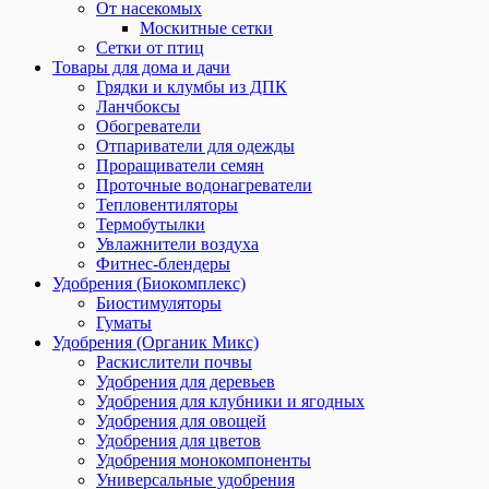
От насекомых
Москитные сетки
Сетки от птиц
Товары для дома и дачи
Грядки и клумбы из ДПК
Ланчбоксы
Обогреватели
Отпариватели для одежды
Проращиватели семян
Проточные водонагреватели
Тепловентиляторы
Термобутылки
Увлажнители воздуха
Фитнес-блендеры
Удобрения (Биокомплекс)
Биостимуляторы
Гуматы
Удобрения (Органик Микс)
Раскислители почвы
Удобрения для деревьев
Удобрения для клубники и ягодных
Удобрения для овощей
Удобрения для цветов
Удобрения монокомпоненты
Универсальные удобрения