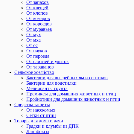
От запахов
От клещей
От клопов
От комаров
От короедов
От муравьев
От мух
От мха
От ос
От пауков
От пероеда
От слизней и улиток
От тараканов
Сельское хозяйство
Бактерии для выгребных ям и септиков
Бактерии для подстилки
Мелиоранты грунта
Премиксы для домашних животных и птиц
Пробиотики для домашних животных и птиц
Средства защиты
От насекомых
Сетки от птиц
Товары для дома и дачи
Грядки и клумбы из ДПК
Ланчбоксы