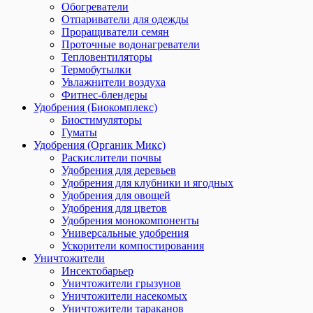
Обогреватели
Отпариватели для одежды
Проращиватели семян
Проточные водонагреватели
Тепловентиляторы
Термобутылки
Увлажнители воздуха
Фитнес-блендеры
Удобрения (Биокомплекс)
Биостимуляторы
Гуматы
Удобрения (Органик Микс)
Раскислители почвы
Удобрения для деревьев
Удобрения для клубники и ягодных
Удобрения для овощей
Удобрения для цветов
Удобрения монокомпоненты
Универсальные удобрения
Ускорители компостирования
Уничтожители
Инсектобарьер
Уничтожители грызунов
Уничтожители насекомых
Уничтожители тараканов