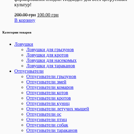
культур!
200.00
грн
100.00
грн
В корзину
Категории товаров
Ловушки
Ловушки для грызунов
Ловушки для кротов
Ловушки для насекомых
Ловушки для тараканов
Отпугиватели
Отпугиватели грызунов
Отпугиватели змей
Отпугиватели комаров
Отпугиватели котов
Отпугиватели кротов
Отпугиватели куниц
Отпугиватели летучих мышей
Отпугиватели ос
Отпугиватели птиц
Отпугиватели собак
Отпугиватели тараканов