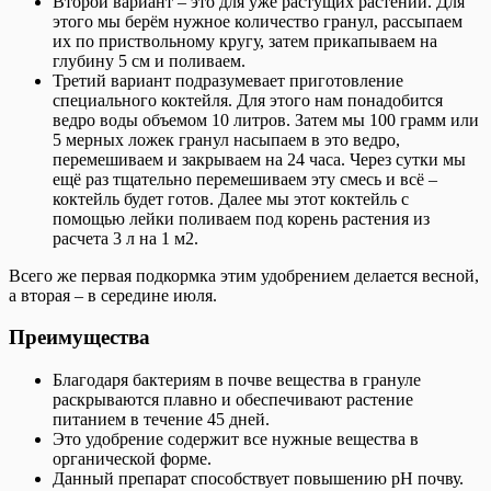
Второй вариант – это для уже растущих растений. Для
этого мы берём нужное количество гранул, рассыпаем
их по приствольному кругу, затем прикапываем на
глубину 5 см и поливаем.
Третий вариант подразумевает приготовление
специального коктейля. Для этого нам понадобится
ведро воды объемом 10 литров. Затем мы 100 грамм или
5 мерных ложек гранул насыпаем в это ведро,
перемешиваем и закрываем на 24 часа. Через сутки мы
ещё раз тщательно перемешиваем эту смесь и всё –
коктейль будет готов. Далее мы этот коктейль с
помощью лейки поливаем под корень растения из
расчета 3 л на 1 м2.
Всего же первая подкормка этим удобрением делается весной,
а вторая – в середине июля.
Преимущества
Благодаря бактериям в почве вещества в грануле
раскрываются плавно и обеспечивают растение
питанием в течение 45 дней.
Это удобрение содержит все нужные вещества в
органической форме.
Данный препарат способствует повышению рН почву.