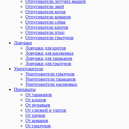
Отпугиватели летучих мышей
Отпугиватели змей
Отпугиватели котов
Отпугиватели комаров
Отпугиватели собак
Отпугиватели кротов
Отпугиватели птиц
Отпугиватели грызунов
Ловушки
Ловушки для кротов
Ловушки для насекомых
Ловушки для тараканов
Ловушки для грызунов
Уничтожители
Уничтожители грызунов
Уничтожители тараканов
Уничтожители насекомых
Препараты
От тараканов
От клопов
От муравьев
От слизней и улиток
От пауков
От комаров
От грызунов