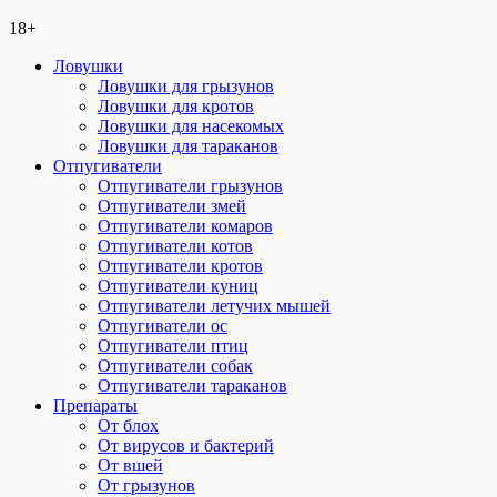
18+
Ловушки
Ловушки для грызунов
Ловушки для кротов
Ловушки для насекомых
Ловушки для тараканов
Отпугиватели
Отпугиватели грызунов
Отпугиватели змей
Отпугиватели комаров
Отпугиватели котов
Отпугиватели кротов
Отпугиватели куниц
Отпугиватели летучих мышей
Отпугиватели ос
Отпугиватели птиц
Отпугиватели собак
Отпугиватели тараканов
Препараты
От блох
От вирусов и бактерий
От вшей
От грызунов