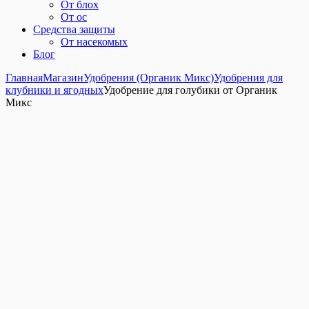
От блох
От ос
Средства защиты
От насекомых
Блог
Главная
Магазин
Удобрения (Органик Микс)
Удобрения для
клубники и ягодных
Удобрение для голубики от Органик
Микс