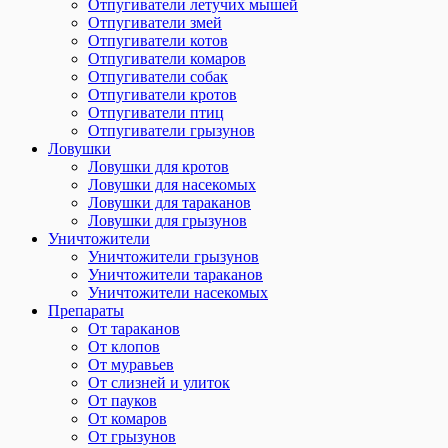
Отпугиватели летучих мышей
Отпугиватели змей
Отпугиватели котов
Отпугиватели комаров
Отпугиватели собак
Отпугиватели кротов
Отпугиватели птиц
Отпугиватели грызунов
Ловушки
Ловушки для кротов
Ловушки для насекомых
Ловушки для тараканов
Ловушки для грызунов
Уничтожители
Уничтожители грызунов
Уничтожители тараканов
Уничтожители насекомых
Препараты
От тараканов
От клопов
От муравьев
От слизней и улиток
От пауков
От комаров
От грызунов