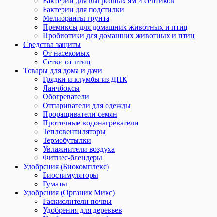
Бактерии для выгребных ям и септиков
Бактерии для подстилки
Мелиоранты грунта
Премиксы для домашних животных и птиц
Пробиотики для домашних животных и птиц
Средства защиты
От насекомых
Сетки от птиц
Товары для дома и дачи
Грядки и клумбы из ДПК
Ланчбоксы
Обогреватели
Отпариватели для одежды
Проращиватели семян
Проточные водонагреватели
Тепловентиляторы
Термобутылки
Увлажнители воздуха
Фитнес-блендеры
Удобрения (Биокомплекс)
Биостимуляторы
Гуматы
Удобрения (Органик Микс)
Раскислители почвы
Удобрения для деревьев