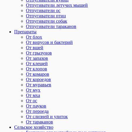
Отпугиватели летучих мышей
Отпугиватели ос
Отпугиватели птиц
Отпугиватели собак
Отпугиватели тараканов
Препараты
От блох
От вирусов и бактерий
От вшей
От грызунов
От запахов
От клещей
От клопов
От комаров
От короедов
От муравьев
От мух
От мха
От ос
От пауков
От пероеда
От слизней и улиток
От тараканов
Сельское хозяйство