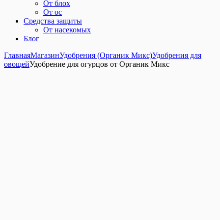
От блох
От ос
Средства защиты
От насекомых
Блог
Главная
Магазин
Удобрения (Органик Микс)
Удобрения для
овощей
Удобрение для огурцов от Органик Микс