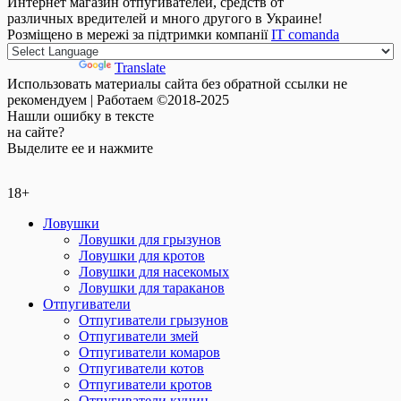
Интернет магазин отпугивателей, средств от
различных вредителей и много другого в Украине!
Розміщено в мережі за підтримки компанії
IT comanda
Powered by
Translate
Использовать материалы сайта без обратной ссылки не
рекомендуем | Работаем ©2018-2025
Нашли
ошибку
в тексте
на сайте?
Выделите ее и нажмите
18+
Ловушки
Ловушки для грызунов
Ловушки для кротов
Ловушки для насекомых
Ловушки для тараканов
Отпугиватели
Отпугиватели грызунов
Отпугиватели змей
Отпугиватели комаров
Отпугиватели котов
Отпугиватели кротов
Отпугиватели куниц