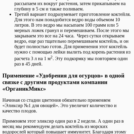
рассыпаем их вокруг растения, затем прикапываем на
глубину в 5 см и также поливаем.
Третий вариант подразумевает приготовление коктейля.
Для этого нам понадобится ведро воды объемом 10
литров. В это ведро мы насыпаем 100 грамм или 5
мерных ложек гранул и перемешиваем. После этого мы
закрываем это все на 24 часа. Через сутки открываем
ведро, еще раз тщательно перемешиваем коктейль, и он
будет полностью готов. Для применения этот коктейль
нужно с помощью лейки вылить под корень растения из
2
расчета 3 л на 1 м
. Эту подкормку мы повторяем один
раз в 45 дней.
Применение «Удобрения для огурцов» в одной
связке с другими продуктами компании
«ОрганикМикс»
Начиная со стадии цветения обязательно применяем
«Эликсир №1 для овощей». Это увеличит количество и
качество плодов.
Применяем этот эликсир один раз в 2 недели. А один раз в
месяц мы рекомендуем делать коктейль из морских
водорослей который повышает иммунитет. Благодаря этому