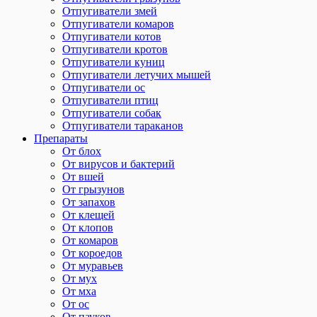
Отпугиватели змей
Отпугиватели комаров
Отпугиватели котов
Отпугиватели кротов
Отпугиватели куниц
Отпугиватели летучих мышей
Отпугиватели ос
Отпугиватели птиц
Отпугиватели собак
Отпугиватели тараканов
Препараты
От блох
От вирусов и бактерий
От вшей
От грызунов
От запахов
От клещей
От клопов
От комаров
От короедов
От муравьев
От мух
От мха
От ос
От пауков