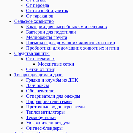
От пероеда
От слизней и улиток
От тараканов
Сельское хозяйство
Бактерии для выгребных ям и септиков
Бактерии для подстилки
Мелиоранты грунта
Премиксы для домашних животных и птиц
Пробиотики для домашних животных и птиц
Средства защиты
От насекомых
Москитные сетки
Сетки от птиц
Товары для дома и дачи
Грядки и клумбы из ДПК
Ланчбоксы
Обогреватели
Отпариватели для одежды
Проращиватели семян
Проточные водонагреватели
Тепловентиляторы
Термобутылки
Увлажнители воздуха
Фитнес-блендеры