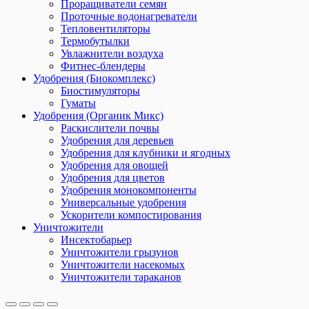
Проращиватели семян
Проточные водонагреватели
Тепловентиляторы
Термобутылки
Увлажнители воздуха
Фитнес-блендеры
Удобрения (Биокомплекс)
Биостимуляторы
Гуматы
Удобрения (Органик Микс)
Раскислители почвы
Удобрения для деревьев
Удобрения для клубники и ягодных
Удобрения для овощей
Удобрения для цветов
Удобрения монокомпоненты
Универсальные удобрения
Ускорители компостирования
Уничтожители
Инсектобарьер
Уничтожители грызунов
Уничтожители насекомых
Уничтожители тараканов