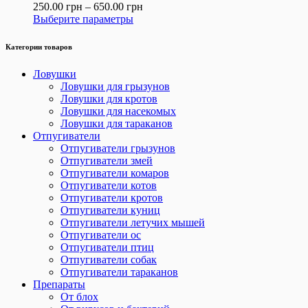
250.00
грн
–
650.00
грн
Выберите параметры
Категории товаров
Ловушки
Ловушки для грызунов
Ловушки для кротов
Ловушки для насекомых
Ловушки для тараканов
Отпугиватели
Отпугиватели грызунов
Отпугиватели змей
Отпугиватели комаров
Отпугиватели котов
Отпугиватели кротов
Отпугиватели куниц
Отпугиватели летучих мышей
Отпугиватели ос
Отпугиватели птиц
Отпугиватели собак
Отпугиватели тараканов
Препараты
От блох