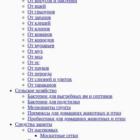
От вирусов и бактерий
От вшей
От грызунов
От запахов
От клещей
От клопов
От комаров
От короедов
От муравьев
От мух
От мха
От ос
От пауков
От пероеда
От слизней и улиток
От тараканов
Сельское хозяйство
Бактерии для выгребных ям и септиков
Бактерии для подстилки
Мелиоранты грунта
Премиксы для домашних животных и птиц
Пробиотики для домашних животных и птиц
Средства защиты
От насекомых
Москитные сетки