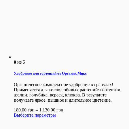
0
из 5
Удобрение для гортензий от Органик Микс
Органическое комплексное удобрение в гранулах!
Применяется для кислолюбивых растений: гортензии,
азалии, голубика, вереск, клюква. В результате
получаете яркое, пышное и длительное цветение.
180.00
грн
–
1,130.00
грн
Выберите параметры