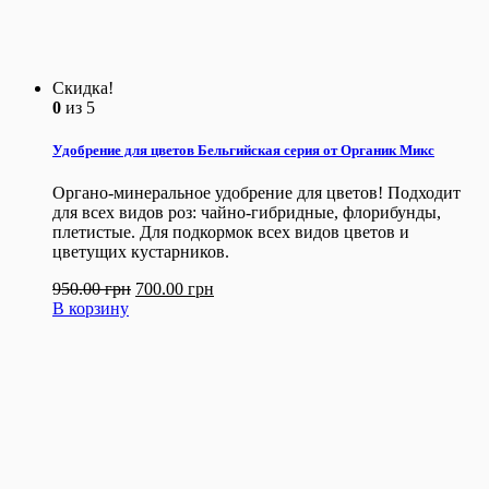
Скидка!
0
из 5
Удобрение для цветов Бельгийская серия от Органик Микс
Органо-минеральное удобрение для цветов! Подходит
для всех видов роз: чайно-гибридные, флорибунды,
плетистые. Для подкормок всех видов цветов и
цветущих кустарников.
950.00
грн
700.00
грн
В корзину