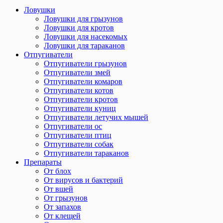
Ловушки
Ловушки для грызунов
Ловушки для кротов
Ловушки для насекомых
Ловушки для тараканов
Отпугиватели
Отпугиватели грызунов
Отпугиватели змей
Отпугиватели комаров
Отпугиватели котов
Отпугиватели кротов
Отпугиватели куниц
Отпугиватели летучих мышей
Отпугиватели ос
Отпугиватели птиц
Отпугиватели собак
Отпугиватели тараканов
Препараты
От блох
От вирусов и бактерий
От вшей
От грызунов
От запахов
От клещей