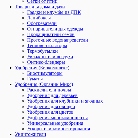
Сетки от птиц
Товары для дома и дачи
Грядки и клумбы из ДПК
Ланчбоксы
Обогреватели
Отпариватели для одежды
Проращиватели семян
Проточные водонагреватели
Тепловентиляторы
Термобутылки
Увлажнители воздуха
Фитнес-блендеры
Удобрения (Биокомплекс)
Биостимуляторы
Гуматы
Удобрения (Органик Микс)
Раскислители почвы
Удобрения для деревьев
Удобрения для клубники и ягодных
Удобрения для овощей
Удобрения для цветов
Удобрения монокомпоненты
Универсальные удобрения
Ускорители компостирования
Уничтожители