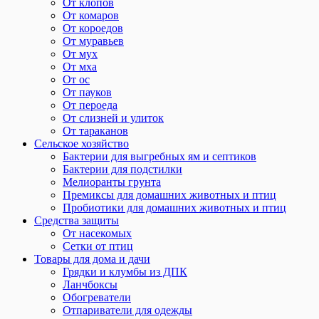
От клопов
От комаров
От короедов
От муравьев
От мух
От мха
От ос
От пауков
От пероеда
От слизней и улиток
От тараканов
Сельское хозяйство
Бактерии для выгребных ям и септиков
Бактерии для подстилки
Мелиоранты грунта
Премиксы для домашних животных и птиц
Пробиотики для домашних животных и птиц
Средства защиты
От насекомых
Сетки от птиц
Товары для дома и дачи
Грядки и клумбы из ДПК
Ланчбоксы
Обогреватели
Отпариватели для одежды