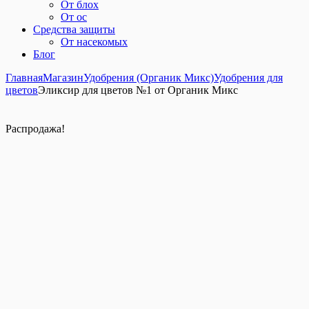
От блох
От ос
Средства защиты
От насекомых
Блог
Главная
Магазин
Удобрения (Органик Микс)
Удобрения для
цветов
Эликсир для цветов №1 от Органик Микс
Распродажа!