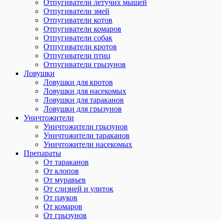
Отпугиватели летучих мышей
Отпугиватели змей
Отпугиватели котов
Отпугиватели комаров
Отпугиватели собак
Отпугиватели кротов
Отпугиватели птиц
Отпугиватели грызунов
Ловушки
Ловушки для кротов
Ловушки для насекомых
Ловушки для тараканов
Ловушки для грызунов
Уничтожители
Уничтожители грызунов
Уничтожители тараканов
Уничтожители насекомых
Препараты
От тараканов
От клопов
От муравьев
От слизней и улиток
От пауков
От комаров
От грызунов