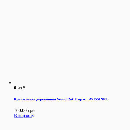
0
из 5
Крысоловка деревянная Wood Rat Trap от SWISSINNO
160.00
грн
В корзину