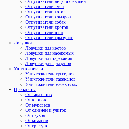
Отпугиватели летучих мышей
Отпугиватели змей
Отпугиватели котов
Отпугиватели комаров
Отпугиватели собак
Отпугиватели кротов
Отпугиватели птиц
Отпугиватели грызунов
Ловушки
Ловушки для кротов
Ловушки для насекомых
Ловушки для тараканов
Ловушки для грызунов
Уничтожители
Уничтожители грызунов
Уничтожители тараканов
Уничтожители насекомых
Препараты
От тараканов
От клопов
От муравьев
От слизней и улиток
От пауков
От комаров
От грызунов