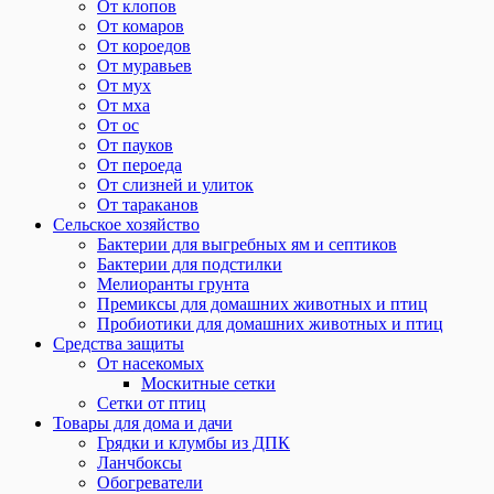
От клопов
От комаров
От короедов
От муравьев
От мух
От мха
От ос
От пауков
От пероеда
От слизней и улиток
От тараканов
Сельское хозяйство
Бактерии для выгребных ям и септиков
Бактерии для подстилки
Мелиоранты грунта
Премиксы для домашних животных и птиц
Пробиотики для домашних животных и птиц
Средства защиты
От насекомых
Москитные сетки
Сетки от птиц
Товары для дома и дачи
Грядки и клумбы из ДПК
Ланчбоксы
Обогреватели