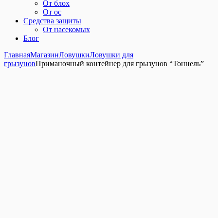
От блох
От ос
Средства защиты
От насекомых
Блог
Главная
Магазин
Ловушки
Ловушки для
грызунов
Приманочный контейнер для грызунов “Тоннель”