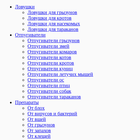
Ловушки
Ловушки для грызунов
Ловушки для кротов
Ловушки для насекомых
Ловушки для тараканов
Отпугиватели
Отпугиватели грызунов
Отпугиватели змей
Отпугиватели комаров
Отпугиватели котов
Отпугиватели кротов
Отпугиватели куниц
Отпугиватели летучих мышей
Отпугиватели ос
Отпугиватели птиц
Отпугиватели собак
Отпугиватели тараканов
Препараты
От блох
От вирусов и бактерий
От вшей
От грызунов
От запахов
От клещей