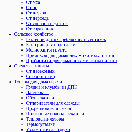
От мха
От ос
От пауков
От пероеда
От слизней и улиток
От тараканов
Сельское хозяйство
Бактерии для выгребных ям и септиков
Бактерии для подстилки
Мелиоранты грунта
Премиксы для домашних животных и птиц
Пробиотики для домашних животных и птиц
Средства защиты
От насекомых
Сетки от птиц
Товары для дома и дачи
Грядки и клумбы из ДПК
Ланчбоксы
Обогреватели
Отпариватели для одежды
Проращиватели семян
Проточные водонагреватели
Тепловентиляторы
Термобутылки
Увлажнители воздуха