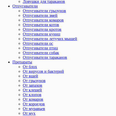
Ловушки для тараканов
Отпугиватели
Отпугиватели грызунов
Отпугиватели змей
Отпугиватели комаров
Отпугиватели котов
Отпугиватели кротов
Отпугиватели куниц
Отпугиватели летучих мышей
Отпугиватели ос
Отпугиватели птиц
Отпугиватели собак
Отпугиватели тараканов
Препараты
От блох
От вирусов и бактерий
От вшей
От грызунов
От запахов
От клещей
От клопов
От комаров
От короедов
От муравьев
От мух