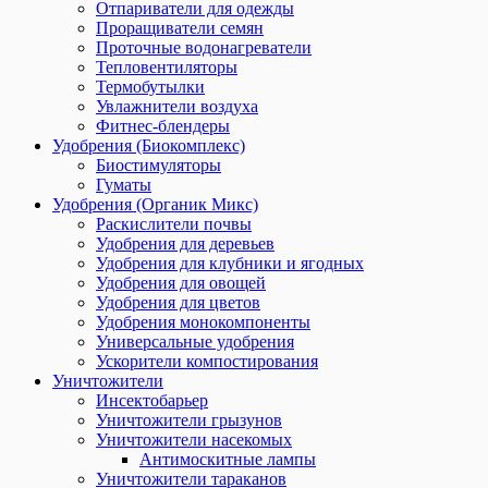
Отпариватели для одежды
Проращиватели семян
Проточные водонагреватели
Тепловентиляторы
Термобутылки
Увлажнители воздуха
Фитнес-блендеры
Удобрения (Биокомплекс)
Биостимуляторы
Гуматы
Удобрения (Органик Микс)
Раскислители почвы
Удобрения для деревьев
Удобрения для клубники и ягодных
Удобрения для овощей
Удобрения для цветов
Удобрения монокомпоненты
Универсальные удобрения
Ускорители компостирования
Уничтожители
Инсектобарьер
Уничтожители грызунов
Уничтожители насекомых
Антимоскитные лампы
Уничтожители тараканов