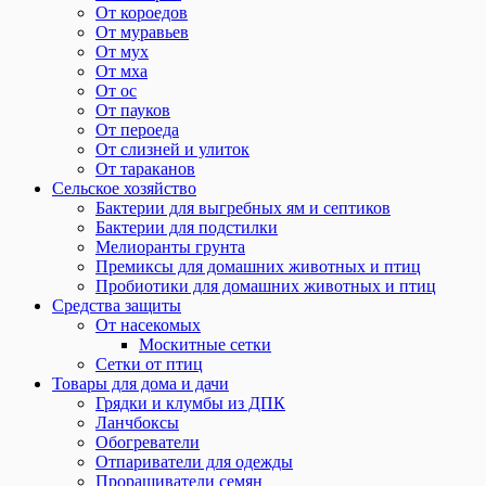
От короедов
От муравьев
От мух
От мха
От ос
От пауков
От пероеда
От слизней и улиток
От тараканов
Сельское хозяйство
Бактерии для выгребных ям и септиков
Бактерии для подстилки
Мелиоранты грунта
Премиксы для домашних животных и птиц
Пробиотики для домашних животных и птиц
Средства защиты
От насекомых
Москитные сетки
Сетки от птиц
Товары для дома и дачи
Грядки и клумбы из ДПК
Ланчбоксы
Обогреватели
Отпариватели для одежды
Проращиватели семян