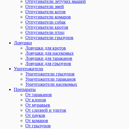
Отпугиватели летучих мышей
Отпугиватели змей
Отпугиватели котов
Отпугиватели комаров
Отпугиватели собак
Отпугиватели кротов
Отпугиватели птиц
Отпугиватели грызунов
Ловушки
Ловушки для кротов
Ловушки для насекомых
Ловушки для тараканов
Ловушки для грызунов
Уничтожители
Уничтожители грызунов
Уничтожители тараканов
Уничтожители насекомых
Препараты
От тараканов
От клопов
От муравьев
От слизней и улиток
От пауков
От комаров
От грызунов