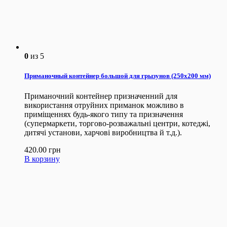
0
из 5
Приманочный контейнер большой для грызунов (250х200 мм)
Приманочний контейнер призначенний для
використання отруйних приманок можливо в
приміщеннях будь-якого типу та призначення
(супермаркети, торгово-розважальні центри, котеджі,
дитячі установи, харчові виробництва й т.д.).
420.00
грн
В корзину