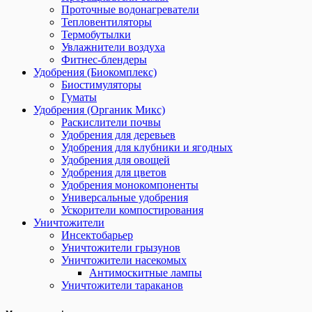
Проточные водонагреватели
Тепловентиляторы
Термобутылки
Увлажнители воздуха
Фитнес-блендеры
Удобрения (Биокомплекс)
Биостимуляторы
Гуматы
Удобрения (Органик Микс)
Раскислители почвы
Удобрения для деревьев
Удобрения для клубники и ягодных
Удобрения для овощей
Удобрения для цветов
Удобрения монокомпоненты
Универсальные удобрения
Ускорители компостирования
Уничтожители
Инсектобарьер
Уничтожители грызунов
Уничтожители насекомых
Антимоскитные лампы
Уничтожители тараканов