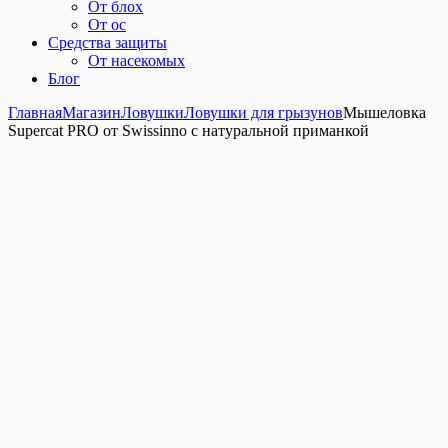
От блох
От ос
Средства защиты
От насекомых
Блог
Главная
Магазин
Ловушки
Ловушки для грызунов
Мышеловка
Supercat PRO от Swissinno с натуральной приманкой