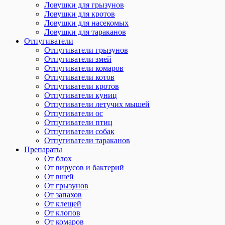
Ловушки для грызунов
Ловушки для кротов
Ловушки для насекомых
Ловушки для тараканов
Отпугиватели
Отпугиватели грызунов
Отпугиватели змей
Отпугиватели комаров
Отпугиватели котов
Отпугиватели кротов
Отпугиватели куниц
Отпугиватели летучих мышей
Отпугиватели ос
Отпугиватели птиц
Отпугиватели собак
Отпугиватели тараканов
Препараты
От блох
От вирусов и бактерий
От вшей
От грызунов
От запахов
От клещей
От клопов
От комаров