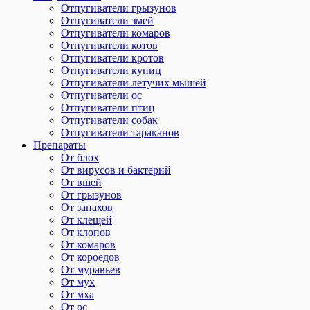
Отпугиватели грызунов
Отпугиватели змей
Отпугиватели комаров
Отпугиватели котов
Отпугиватели кротов
Отпугиватели куниц
Отпугиватели летучих мышей
Отпугиватели ос
Отпугиватели птиц
Отпугиватели собак
Отпугиватели тараканов
Препараты
От блох
От вирусов и бактерий
От вшей
От грызунов
От запахов
От клещей
От клопов
От комаров
От короедов
От муравьев
От мух
От мха
От ос