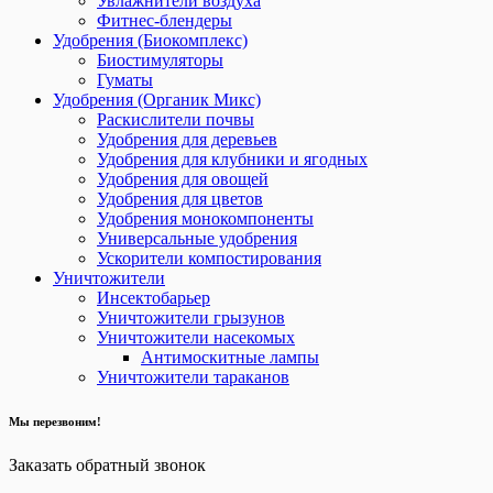
Увлажнители воздуха
Фитнес-блендеры
Удобрения (Биокомплекс)
Биостимуляторы
Гуматы
Удобрения (Органик Микс)
Раскислители почвы
Удобрения для деревьев
Удобрения для клубники и ягодных
Удобрения для овощей
Удобрения для цветов
Удобрения монокомпоненты
Универсальные удобрения
Ускорители компостирования
Уничтожители
Инсектобарьер
Уничтожители грызунов
Уничтожители насекомых
Антимоскитные лампы
Уничтожители тараканов
Мы перезвоним!
Заказать обратный звонок