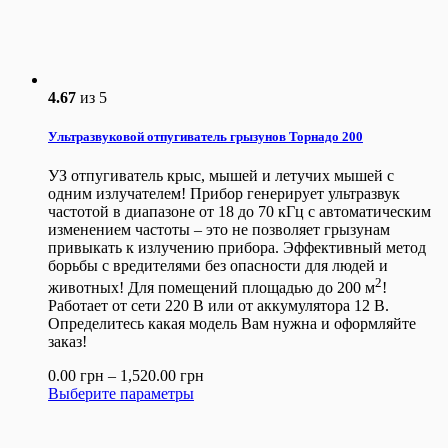
4.67
из 5
Ультразвуковой отпугиватель грызунов Торнадо 200
УЗ отпугиватель крыс, мышей и летучих мышей с
одним излучателем! Прибор генерирует ультразвук
частотой в диапазоне от 18 до 70 кГц с автоматическим
изменением частоты – это не позволяет грызунам
привыкать к излучению прибора. Эффективный метод
борьбы с вредителями без опасности для людей и
2
животных! Для помещений площадью до 200 м
!
Работает от сети 220 В или от аккумулятора 12 В.
Определитесь какая модель Вам нужна и оформляйте
заказ!
0.00
грн
–
1,520.00
грн
Выберите параметры