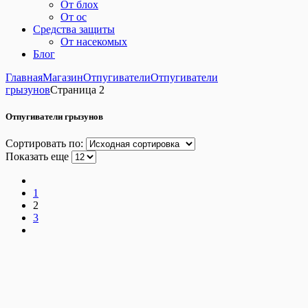
От блох
От ос
Средства защиты
От насекомых
Блог
Главная
Магазин
Отпугиватели
Отпугиватели
грызунов
Страница 2
Отпугиватели грызунов
Сортировать по:
Показать еще
1
2
3