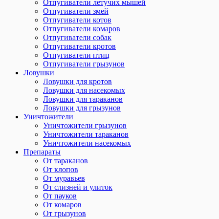
Отпугиватели летучих мышей
Отпугиватели змей
Отпугиватели котов
Отпугиватели комаров
Отпугиватели собак
Отпугиватели кротов
Отпугиватели птиц
Отпугиватели грызунов
Ловушки
Ловушки для кротов
Ловушки для насекомых
Ловушки для тараканов
Ловушки для грызунов
Уничтожители
Уничтожители грызунов
Уничтожители тараканов
Уничтожители насекомых
Препараты
От тараканов
От клопов
От муравьев
От слизней и улиток
От пауков
От комаров
От грызунов