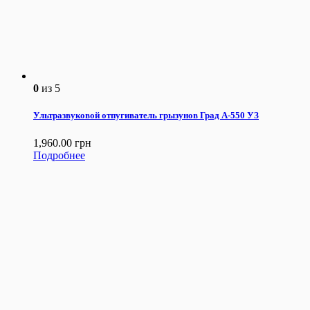
0
из 5
Ультразвуковой отпугиватель грызунов Град А-550 УЗ
1,960.00
грн
Подробнее