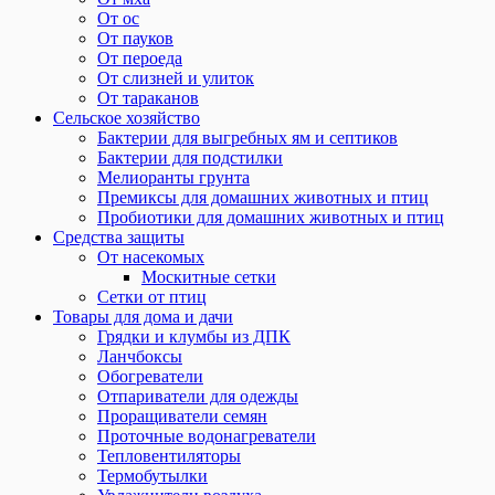
От ос
От пауков
От пероеда
От слизней и улиток
От тараканов
Сельское хозяйство
Бактерии для выгребных ям и септиков
Бактерии для подстилки
Мелиоранты грунта
Премиксы для домашних животных и птиц
Пробиотики для домашних животных и птиц
Средства защиты
От насекомых
Москитные сетки
Сетки от птиц
Товары для дома и дачи
Грядки и клумбы из ДПК
Ланчбоксы
Обогреватели
Отпариватели для одежды
Проращиватели семян
Проточные водонагреватели
Тепловентиляторы
Термобутылки