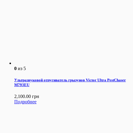
0
из 5
Ультразвуковой отпугиватель грызунов Victor Ultra PestChaser
М793EU
2,100.00
грн
Подробнее