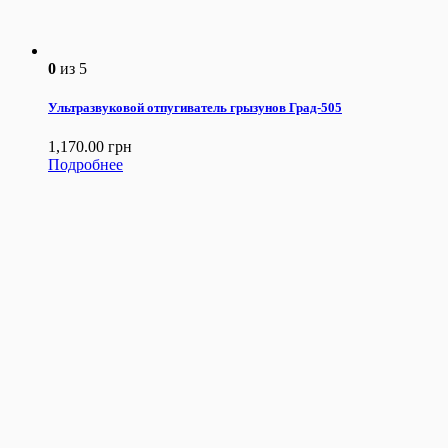
0
из 5
Ультразвуковой отпугиватель грызунов Град-505
1,170.00
грн
Подробнее