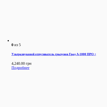
0
из 5
Ультразвуковой отпугиватель грызунов Град А-1000 ПРО +
4,240.00
грн
Подробнее