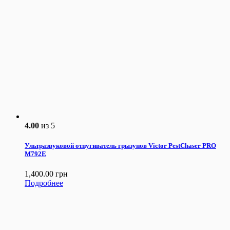
4.00
из 5
Ультразвуковой отпугиватель грызунов Victor PestChaser PRO
М792Е
1,400.00
грн
Подробнее