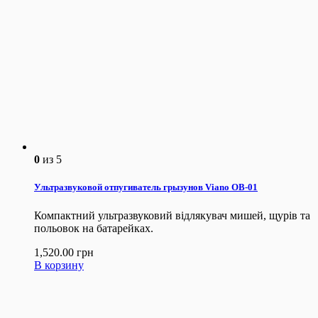
0
из 5
Ультразвуковой отпугиватель грызунов Viano OB-01
Компактний ультразвуковий відлякувач мишей, щурів та
польовок на батарейках.
1,520.00
грн
В корзину