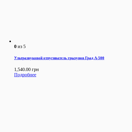
0
из 5
Ультразвуковой отпугиватель грызунов Град А-500
1,540.00
грн
Подробнее