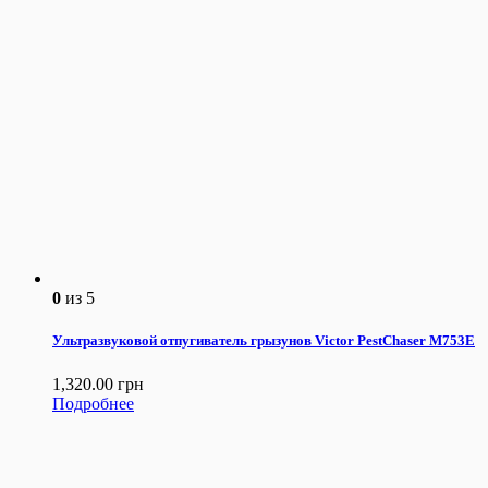
0
из 5
Ультразвуковой отпугиватель грызунов Victor PestChaser M753Е
1,320.00
грн
Подробнее