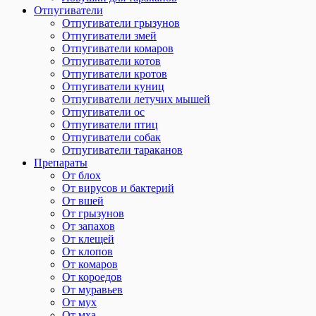
Отпугиватели
Отпугиватели грызунов
Отпугиватели змей
Отпугиватели комаров
Отпугиватели котов
Отпугиватели кротов
Отпугиватели куниц
Отпугиватели летучих мышей
Отпугиватели ос
Отпугиватели птиц
Отпугиватели собак
Отпугиватели тараканов
Препараты
От блох
От вирусов и бактерий
От вшей
От грызунов
От запахов
От клещей
От клопов
От комаров
От короедов
От муравьев
От мух
От мха