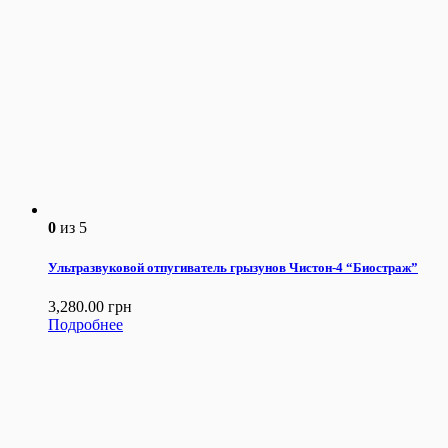
0
из 5
Ультразвуковой отпугиватель грызунов Чистон-4 “Биостраж”
3,280.00
грн
Подробнее