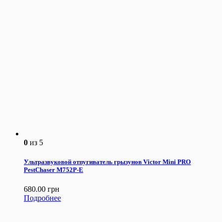
0
из 5
Ультразвуковой отпугиватель грызунов Victor Mini PRO
PestChaser М752Р-Е
680.00
грн
Подробнее