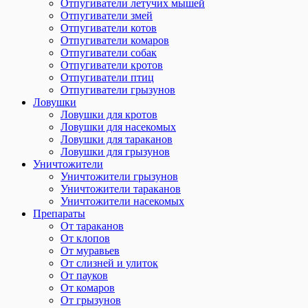
Отпугиватели летучих мышей
Отпугиватели змей
Отпугиватели котов
Отпугиватели комаров
Отпугиватели собак
Отпугиватели кротов
Отпугиватели птиц
Отпугиватели грызунов
Ловушки
Ловушки для кротов
Ловушки для насекомых
Ловушки для тараканов
Ловушки для грызунов
Уничтожители
Уничтожители грызунов
Уничтожители тараканов
Уничтожители насекомых
Препараты
От тараканов
От клопов
От муравьев
От слизней и улиток
От пауков
От комаров
От грызунов