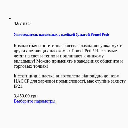
4.67
из 5
Уничтожитель насекомых с клейкой бумагой Pomel Petit
Компактная и эстетичная клеевая лампа-ловушка мух и
других летающих насекомых Pomel Petit! Насекомые
летят на свет и тепло и прилипают к липкому
вкладышу! Можно применять в заведениях общепита и
торговых точках!
Інсектицидна пастка виготовлена ​​відповідно до норм
HACCP для харчової промисловості, має ступінь захисту
IP21.
3,450.00
грн
Выберите параметры