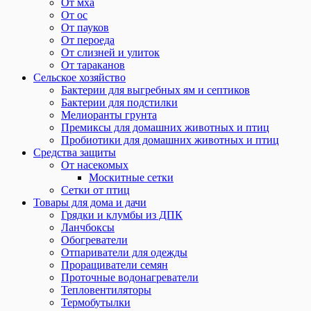
От мха
От ос
От пауков
От пероеда
От слизней и улиток
От тараканов
Сельское хозяйство
Бактерии для выгребных ям и септиков
Бактерии для подстилки
Мелиоранты грунта
Премиксы для домашних животных и птиц
Пробиотики для домашних животных и птиц
Средства защиты
От насекомых
Москитные сетки
Сетки от птиц
Товары для дома и дачи
Грядки и клумбы из ДПК
Ланчбоксы
Обогреватели
Отпариватели для одежды
Проращиватели семян
Проточные водонагреватели
Тепловентиляторы
Термобутылки