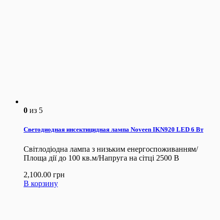
0
из 5
Светодиодная инсектицидная лампа Noveen IKN920 LED 6 Вт
Світлодіодна лампа з низьким енергоспоживанням/
Площа дії до 100 кв.м/Напруга на сітці 2500 В
2,100.00
грн
В корзину