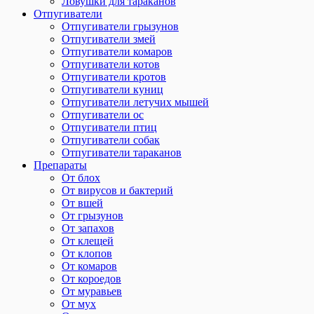
Ловушки для тараканов
Отпугиватели
Отпугиватели грызунов
Отпугиватели змей
Отпугиватели комаров
Отпугиватели котов
Отпугиватели кротов
Отпугиватели куниц
Отпугиватели летучих мышей
Отпугиватели ос
Отпугиватели птиц
Отпугиватели собак
Отпугиватели тараканов
Препараты
От блох
От вирусов и бактерий
От вшей
От грызунов
От запахов
От клещей
От клопов
От комаров
От короедов
От муравьев
От мух