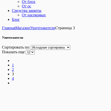
От блох
От ос
Средства защиты
От насекомых
Блог
Главная
Магазин
Уничтожители
Страница 3
Уничтожители
Сортировать по:
Показать еще
1
2
3
4